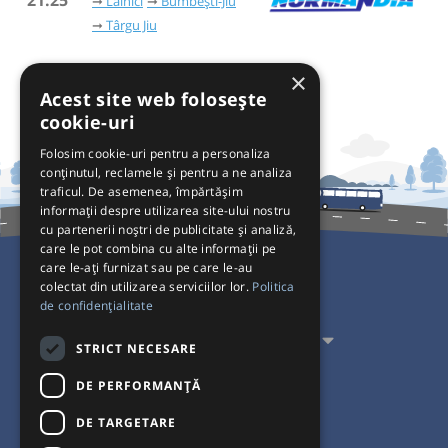
21:25
Lainici
Bumbești-Jiu
Târgu Jiu
×
Acest site web folosește
cookie-uri
Folosim cookie-uri pentru a personaliza
conținutul, reclamele și pentru a ne analiza
traficul. De asemenea, împărtășim
informații despre utilizarea site-ului nostru
cu partenerii noștri de publicitate și analiză,
care le pot combina cu alte informații pe
care le-ați furnizat sau pe care le-au
colectat din utilizarea serviciilor lor.
Politica
Pentru Călători
de confidențialitate
Pentru Transportatori
STRICT NECESARE
Interacționăm
DE PERFORMANȚĂ
DE TARGETARE
Acceptăm plăți cu