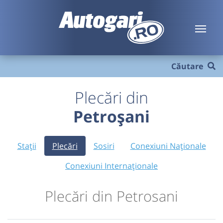
Căutare
Plecări din
Petroșani
Stații
Plecări
Sosiri
Conexiuni Naționale
Conexiuni Internaționale
Plecări din Petrosani