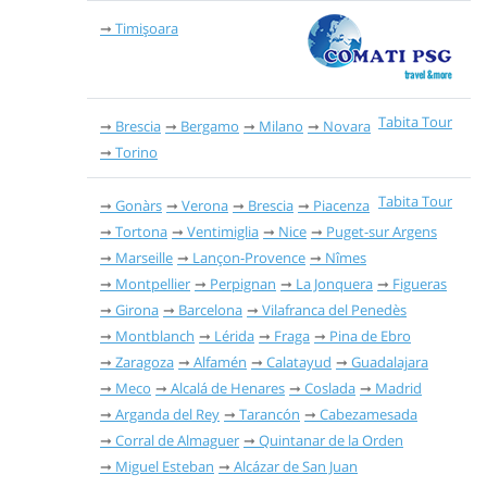
Timișoara
Tabita Tour
Brescia
Bergamo
Milano
Novara
Torino
Tabita Tour
Gonàrs
Verona
Brescia
Piacenza
Tortona
Ventimiglia
Nice
Puget-sur Argens
Marseille
Lançon-Provence
Nîmes
Montpellier
Perpignan
La Jonquera
Figueras
Girona
Barcelona
Vilafranca del Penedès
Montblanch
Lérida
Fraga
Pina de Ebro
Zaragoza
Alfamén
Calatayud
Guadalajara
Meco
Alcalá de Henares
Coslada
Madrid
Arganda del Rey
Tarancón
Cabezamesada
Corral de Almaguer
Quintanar de la Orden
Miguel Esteban
Alcázar de San Juan