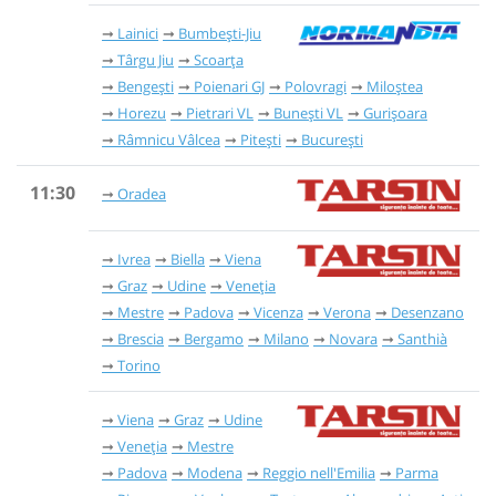
Lainici
Bumbești-Jiu
Târgu Jiu
Scoarța
Bengești
Poienari GJ
Polovragi
Miloștea
Horezu
Pietrari VL
Bunești VL
Gurișoara
Râmnicu Vâlcea
Pitești
București
11:30
Oradea
Ivrea
Biella
Viena
Graz
Udine
Veneția
Mestre
Padova
Vicenza
Verona
Desenzano
Brescia
Bergamo
Milano
Novara
Santhià
Torino
Viena
Graz
Udine
Veneția
Mestre
Padova
Modena
Reggio nell'Emilia
Parma