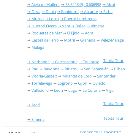
Aielo de Malferit
38.822849, -0.606998
Alcoi
Oliva
Denia
Benidorm
Alicante
Elche
Murcia
Lorca
Puerto Lumbreras
Huercal Overa
Vera
Balisa
Almería
Roquetas de Mar
El Ejido
Adra
Castell de Ferro
Motril
Granada
Vélez-Málaga
Málaga
Tabita Tour
Narbonne
Carcassonne
Toulouse
Pau
Bayonne
Biriatou
San Sebastián
Bilbao
Vitoria-Gasteiz
Miranda de Ebro
Santander
Torrelavega
Logroño
Gijón
Oviedo
Valladolid
León
Lugo
La Coruña
Vigo
Tabita Tour
Arad
Tabita Tour
Simeria
EXPRES TRANSPORT TG-