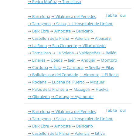
Pedro Muñoz
Tomelloso
Tabita Tour
Barcelona
Vilafranca del Penedès
Tarragona
Salou
L'Hospitalet de l'Infant
Baix Ebre
Amposta
Benicarló
Castellón de la Plana
Valencia
Albacete
La Roda
San Clemente
Villarrobledo
Tomelloso
La Solana
Valdepeñas
Bailén
Linares
Úbeda
Jaén
Andújar
Montoro
Córdoba
Écija
Carmona
Sevilla
Pilas
Bollullos par del Condado
Almonte
El Rocío
Rociana
Lucena del Puerto
Moguer
Palos de la Frontera
Mazagón
Huelva
Gibraleón
Cartaya
Ayamonte
Tabita Tour
Barcelona
Vilafranca del Penedès
Tarragona
Salou
L'Hospitalet de l'Infant
Baix Ebre
Amposta
Benicarló
Castellón de la Plana
Valencia
Játiva