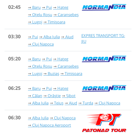
02:45
Baru
Pui
Hațeg
Oțelu Roșu
Caransebeș
Lugoj
Timișoara
EXPRES TRANSPORT TG-
03:30
Pui
Alba Iulia
Aiud
JIU
Cluj Napoca
05:20
Baru
Pui
Hațeg
Oțelu Roșu
Caransebeș
Lugoj
Buziaș
Timișoara
06:25
Baru
Pui
Hațeg
Călan
Orăștie
Șibot
Alba Iulia
Teiuș
Aiud
Turda
Cluj Napoca
06:30
Alba Iulia
Cluj Napoca
Cluj Napoca Aeroport