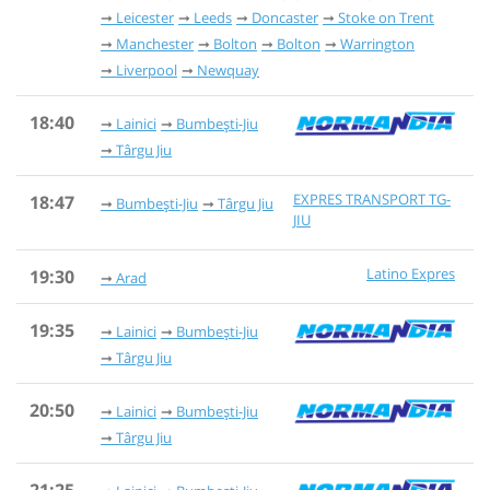
Leicester
Leeds
Doncaster
Stoke on Trent
Manchester
Bolton
Bolton
Warrington
Liverpool
Newquay
18:40
Lainici
Bumbești-Jiu
Târgu Jiu
EXPRES TRANSPORT TG-
18:47
Bumbești-Jiu
Târgu Jiu
JIU
Latino Expres
19:30
Arad
19:35
Lainici
Bumbești-Jiu
Târgu Jiu
20:50
Lainici
Bumbești-Jiu
Târgu Jiu