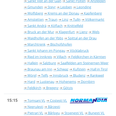
Sankt Veit an der Glan
Sankt Pölten
Ansfelden
Gmunden
Steyr
Leoben
Leonding
Wolfsberg
Krems an der Donau
Kapfenberg
Amstetten
Traun
Linz
Tulln
Völkermarkt
Sankt Andrä
Köflach
Knittelfeld
Bruck an der Mur
Klagenfurt
Lienz
Wels
Waidhofen an der Ybbs
Spittal an der Drau
Marchtrenk
Bischofshofen
Sankt Johann im Pongau
Vöcklabruck
Ried im Innkreis
Villach
Feldkirchen in Kärnten
Hallein
Salzburg
Saalfelden am Steinernen Meer
Braunau am Inn
Schwaz
Kufstein
Hall in Tirol
Wörgl
Telfs
Innsbruck
Bludenz
Rankweil
Hard
Lustenau
Hohenems
Dornbirn
Feldkirch
Bregenz
Götzis
15:15
Tomșani VL
Costești VL
Negrulești
Bârzeşti
Pietrari VL
Bârlogu
Stoenești VL
Bunești VL