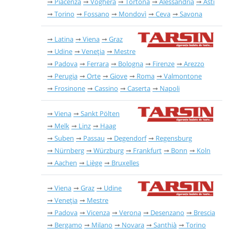
Piacenza
Voghera
Tortona
Alessandria
Asti
Torino
Fossano
Mondovì
Ceva
Savona
Latina
Viena
Graz
Udine
Veneția
Mestre
Padova
Ferrara
Bologna
Firenze
Arezzo
Perugia
Orte
Giove
Roma
Valmontone
Frosinone
Cassino
Caserta
Napoli
Viena
Sankt Pölten
Melk
Linz
Haag
Suben
Passau
Degendorf
Regensburg
Nürnberg
Würzburg
Frankfurt
Bonn
Koln
Aachen
Liège
Bruxelles
Viena
Graz
Udine
Veneția
Mestre
Padova
Vicenza
Verona
Desenzano
Brescia
Bergamo
Milano
Novara
Santhià
Torino