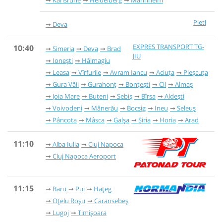
Karlsruhe
Heidelberg
Mannheim
Pletl
Deva
EXPRES TRANSPORT TG-
10:40
Simeria
Deva
Brad
JIU
Ionești
Hălmagiu
Leasa
Vîrfurile
Avram Iancu
Aciuța
Pleșcuța
Gura Văii
Gurahonț
Bonțești
Cil
Almaș
Joia Mare
Buteni
Sebiș
Bîrsa
Aldești
Voivodeni
Mânerău
Bocsig
Ineu
Seleuș
Pâncota
Mâsca
Galşa
Şiria
Horia
Arad
11:10
Alba Iulia
Cluj Napoca
Cluj Napoca Aeroport
11:15
Baru
Pui
Hațeg
Oțelu Roșu
Caransebeș
Lugoj
Timișoara