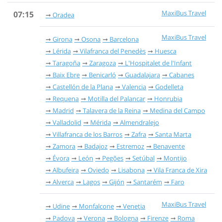
MaxiBus Travel
07:15
Oradea
MaxiBus Travel
Girona
Osona
Barcelona
Lérida
Vilafranca del Penedès
Huesca
Taragoña
Zaragoza
L'Hospitalet de l'Infant
Baix Ebre
Benicarló
Guadalajara
Cabanes
Castellón de la Plana
Valencia
Godelleta
Requena
Motilla del Palancar
Honrubia
Madrid
Talavera de la Reina
Medina del Campo
Valladolid
Mérida
Almendralejo
Villafranca de los Barros
Zafra
Santa Marta
Zamora
Badajoz
Estremoz
Benavente
Évora
León
Pegões
Setúbal
Montijo
Albufeira
Oviedo
Lisabona
Vila Franca de Xira
Alverca
Lagos
Gijón
Santarém
Faro
MaxiBus Travel
Udine
Monfalcone
Veneția
Padova
Verona
Bologna
Firenze
Roma