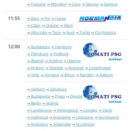
Fossano
Mondovì
Ceva
Savona
Genova
11:55
Baru
Pui
Hațeg
Călan
Orăștie
Șibot
Alba Iulia
Teiuș
Aiud
Turda
Cluj Napoca
12:00
Budapesta
Hamburg
Flensburg
Padborg
Åbenrå
Kolding
Odense
Nyborg
Slagelse
Ringsted
Copenhagen
Vejle
Horsens
Århus
Randers
Aalborg
Varberg
Göteborg
Budapesta
Praga
Dresda
Berlin
Malmö
Landskrona
Helsingborg
Ljungby
Växjö
Halmstad
Jönköping
Linköping
Norrköping
Nyköping
Södertälje
Stockholm