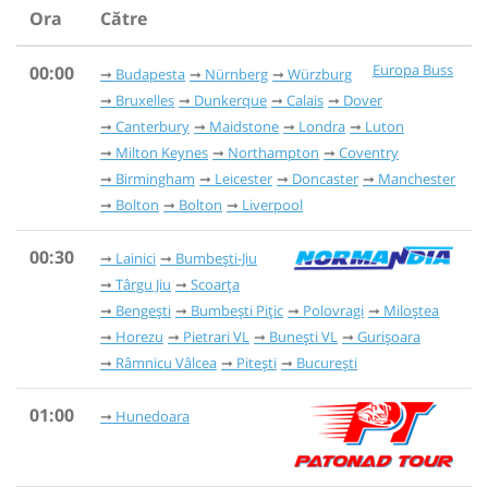
Ora
Către
Europa Buss
00:00
Budapesta
Nürnberg
Würzburg
Bruxelles
Dunkerque
Calais
Dover
Canterbury
Maidstone
Londra
Luton
Milton Keynes
Northampton
Coventry
Birmingham
Leicester
Doncaster
Manchester
Bolton
Bolton
Liverpool
00:30
Lainici
Bumbești-Jiu
Târgu Jiu
Scoarța
Bengești
Bumbești Pițic
Polovragi
Miloștea
Horezu
Pietrari VL
Bunești VL
Gurișoara
Râmnicu Vâlcea
Pitești
București
01:00
Hunedoara