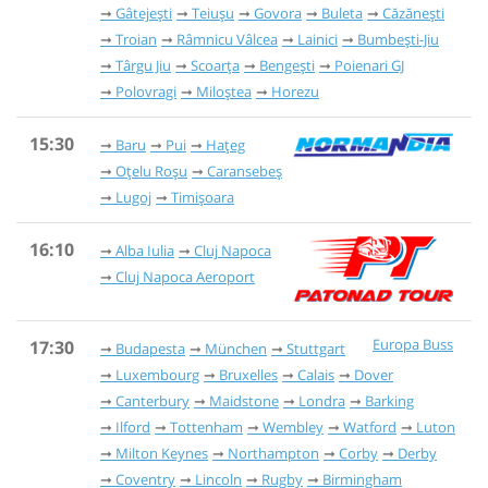
Gâtejești
Teiușu
Govora
Buleta
Căzănești
Troian
Râmnicu Vâlcea
Lainici
Bumbești-Jiu
Târgu Jiu
Scoarța
Bengești
Poienari GJ
Polovragi
Miloștea
Horezu
15:30
Baru
Pui
Hațeg
Oțelu Roșu
Caransebeș
Lugoj
Timișoara
16:10
Alba Iulia
Cluj Napoca
Cluj Napoca Aeroport
Europa Buss
17:30
Budapesta
München
Stuttgart
Luxembourg
Bruxelles
Calais
Dover
Canterbury
Maidstone
Londra
Barking
Ilford
Tottenham
Wembley
Watford
Luton
Milton Keynes
Northampton
Corby
Derby
Coventry
Lincoln
Rugby
Birmingham