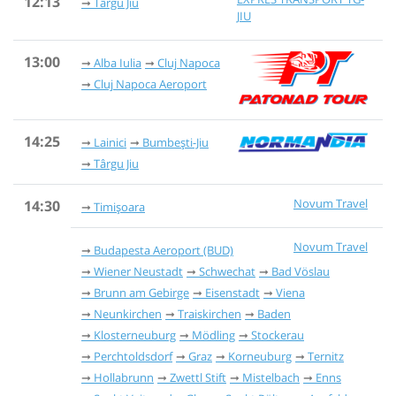
12:13
Târgu Jiu
JIU
13:00
Alba Iulia
Cluj Napoca
Cluj Napoca Aeroport
14:25
Lainici
Bumbești-Jiu
Târgu Jiu
Novum Travel
14:30
Timișoara
Novum Travel
Budapesta Aeroport (BUD)
Wiener Neustadt
Schwechat
Bad Vöslau
Brunn am Gebirge
Eisenstadt
Viena
Neunkirchen
Traiskirchen
Baden
Klosterneuburg
Mödling
Stockerau
Perchtoldsdorf
Graz
Korneuburg
Ternitz
Hollabrunn
Zwettl Stift
Mistelbach
Enns