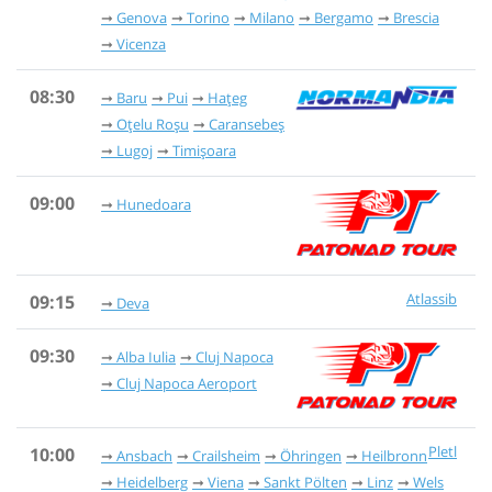
Genova
Torino
Milano
Bergamo
Brescia
Vicenza
08:30
Baru
Pui
Hațeg
Oțelu Roșu
Caransebeș
Lugoj
Timișoara
09:00
Hunedoara
Atlassib
09:15
Deva
09:30
Alba Iulia
Cluj Napoca
Cluj Napoca Aeroport
Pletl
10:00
Ansbach
Crailsheim
Öhringen
Heilbronn
Heidelberg
Viena
Sankt Pölten
Linz
Wels