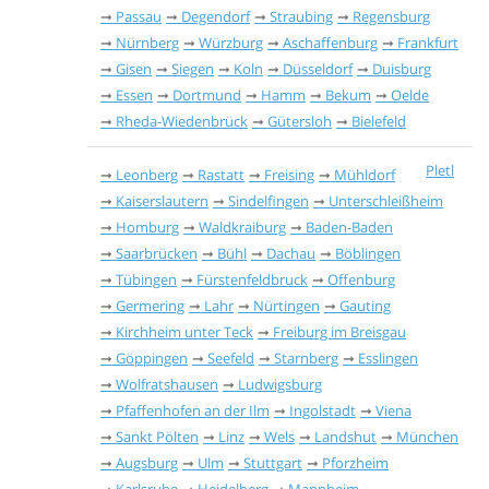
Passau
Degendorf
Straubing
Regensburg
Nürnberg
Würzburg
Aschaffenburg
Frankfurt
Gisen
Siegen
Koln
Düsseldorf
Duisburg
Essen
Dortmund
Hamm
Bekum
Oelde
Rheda-Wiedenbrück
Gütersloh
Bielefeld
Pletl
Leonberg
Rastatt
Freising
Mühldorf
Kaiserslautern
Sindelfingen
Unterschleißheim
Homburg
Waldkraiburg
Baden-Baden
Saarbrücken
Bühl
Dachau
Böblingen
Tübingen
Fürstenfeldbruck
Offenburg
Germering
Lahr
Nürtingen
Gauting
Kirchheim unter Teck
Freiburg im Breisgau
Göppingen
Seefeld
Starnberg
Esslingen
Wolfratshausen
Ludwigsburg
Pfaffenhofen an der Ilm
Ingolstadt
Viena
Sankt Pölten
Linz
Wels
Landshut
München
Augsburg
Ulm
Stuttgart
Pforzheim