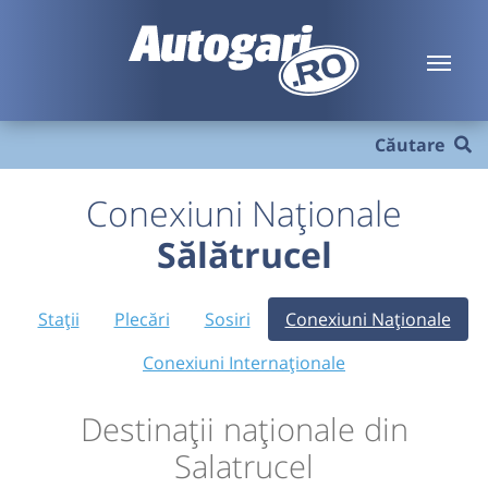
Căutare
Conexiuni Naționale
Sălătrucel
Stații
Plecări
Sosiri
Conexiuni Naționale
Conexiuni Internaționale
Destinații naționale din
Salatrucel