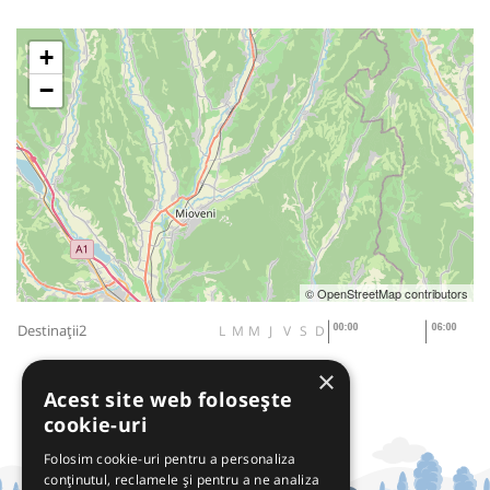
+
−
© OpenStreetMap contributors
Destinații2
L
M
M
J
V
S
D
×
Acest site web folosește
cookie-uri
Folosim cookie-uri pentru a personaliza
conținutul, reclamele și pentru a ne analiza