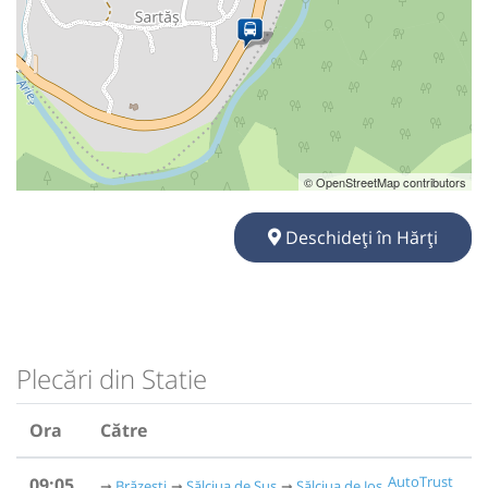
© OpenStreetMap contributors
Deschideți în Hărți
Plecări din Statie
Ora
Către
AutoTrust
09:05
Brăzești
Sălciua de Sus
Sălciua de Jos