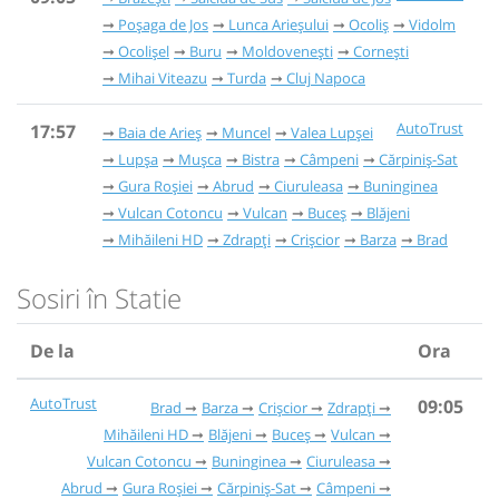
Poșaga de Jos
Lunca Arieșului
Ocoliș
Vidolm
Ocolișel
Buru
Moldovenești
Cornești
Mihai Viteazu
Turda
Cluj Napoca
AutoTrust
17:57
Baia de Arieș
Muncel
Valea Lupșei
Lupșa
Mușca
Bistra
Câmpeni
Cărpiniș-Sat
Gura Roșiei
Abrud
Ciuruleasa
Buninginea
Vulcan Cotoncu
Vulcan
Buceș
Blăjeni
Mihăileni HD
Zdrapți
Crișcior
Barza
Brad
Sosiri în Statie
De la
Ora
AutoTrust
09:05
Brad
Barza
Crișcior
Zdrapți
Mihăileni HD
Blăjeni
Buceș
Vulcan
Vulcan Cotoncu
Buninginea
Ciuruleasa
Abrud
Gura Roșiei
Cărpiniș-Sat
Câmpeni