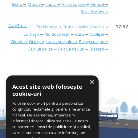
Bistra
Mușca
Lupșa
Valea Lupșei
Muncel
Baia de Arieș
AutoTrust
17:57
Cluj Napoca
Turda
Mihai Viteazu
Cornești
Moldovenești
Buru
Ocolișel
Vidolm
Ocoliș
Lunca Arieșului
Poșaga de Jos
Sălciua de Jos
Sălciua de Sus
Brăzești
×
Acest site web folosește
cookie-uri
Folosim cookie-uri pentru a personaliza
conținutul, reclamele și pentru a ne analiza
traficul. De asemenea, împărtășim
informații despre utilizarea site-ului nostru
cu partenerii noștri de publicitate și analiză,
care le pot combina cu alte informații pe