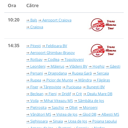
Ora
Către
10:20
Balș
Aeroport Craiova
Craiova
14:35
Pitești
Feldioara BV
Aeroport Ghimbav-Brașov
Rotbav
Codlea
Topoloveni
Leordeni
Măieruș
Vlădeni BV
Hoghiz
Găești
Perșani
Dragodana
Rupea Gară
Șercaia
Rupea
Picior de Munte
Mândra
Făgăraș
Fișer
Târgoviște
Pucioasa
Bunești BV
Beclean
Fieni
Dridif
Criț
Dealu Mare DB
Voila
Mihai Viteazu MS
Sâmbăta de Jos
Pietroșița
Saschiz
Olteț
Moroeni
Vânători MS
Viștea de Jos
Glod DB
Albești MS
Sighișoara
Sinaia
Ucea de Jos
Poiana țapului