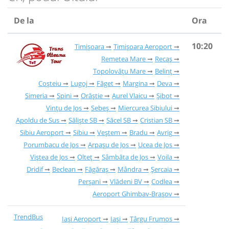
De la
Ora
10:20
Timișoara
Timișoara Aeroport
Remetea Mare
Recaș
Topolovățu Mare
Belinț
Coșteiu
Lugoj
Făget
Margina
Deva
Simeria
Spini
Orăștie
Aurel Vlaicu
Șibot
Vințu de Jos
Sebeș
Miercurea Sibiului
Apoldu de Sus
Săliște SB
Săcel SB
Cristian SB
Sibiu Aeroport
Sibiu
Veștem
Bradu
Avrig
Porumbacu de Jos
Arpașu de Jos
Ucea de Jos
Viștea de Jos
Olteț
Sâmbăta de Jos
Voila
Dridif
Beclean
Făgăraș
Mândra
Șercaia
Perșani
Vlădeni BV
Codlea
Aeroport Ghimbav-Brașov
TrendBus
Iași Aeroport
Iași
Târgu Frumos