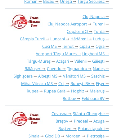
Roman
Bacău
Onești
Târgu Secuiesc
Cluj Napoca
Cluj Napoca Aeroport
Tureni
Copăceni CJ
Turda
Câmpia Turzii
Luncani
Hădăreni
Luduș
Cuci MS
Iernut
Cipău
Ogra
Aeroport Târgu Mureș
Ungheni MS
Târgu-Mureș
Acățari
Vălenii
Găieşti
Bălăușeri
Chendu
Țigmandru
Nadeș
Sighișoara
Albești MS
Vânători MS
Saschiz
Mihai Viteazu MS
Criț
Bunești BV
Fișer
Rupea
Rupea Gară
Hoghiz
Măieruș
Rotbav
Feldioara BV
Covasna
Sfântu-Gheorghe
Brașov
Predeal
Azuga
Bușteni
Poiana țapului
Sinaia
Glod DB
Moroeni
Pietroșița