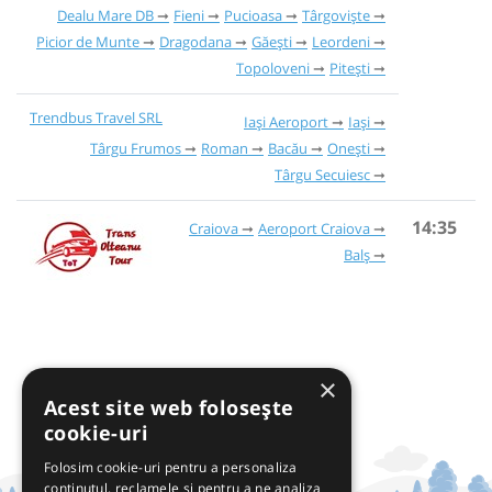
Dealu Mare DB
Fieni
Pucioasa
Târgoviște
Picior de Munte
Dragodana
Găești
Leordeni
Topoloveni
Pitești
Trendbus Travel SRL
Iași Aeroport
Iași
Târgu Frumos
Roman
Bacău
Onești
Târgu Secuiesc
14:35
Craiova
Aeroport Craiova
Balș
×
Acest site web folosește
cookie-uri
Folosim cookie-uri pentru a personaliza
conținutul, reclamele și pentru a ne analiza