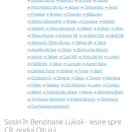
Arpașu de Jos
Bușteni
Scoreiu
Nadeș
Porumbacu de Jos
Azuga
Țigmandru
Avrig
Predeal
Brașov
Chendu
Bălăușeri
Sfântu-Gheorghe
Bradu
Covasna
Găieşti
Veștem
Sibiu Aeroport
Vălenii
Acățari
Sibiu
Târgu-Mureș
Cristian SB
Ungheni MS
Săcel SB
Aeroport Târgu Mureș
Săliște SB
Ogra
Apoldu de Sus
Cipău
Miercurea Sibiului
Iernut
Sebeș
Cuci MS
Vințu de Jos
Luduș
Hădăreni
Șibot
Luncani
Aurel Vlaicu
Câmpia Turzii
Orăștie
Turda
Spini
Copăceni CJ
Simeria
Deva
Tureni
Margina
Făget
Feleacu
Cluj Napoca
Lugoj
Coșteiu
Belinț
Topolovățu Mare
Recaș
Remetea Mare
Timișoara Aeroport
Poiana Brașov
Timișoara
Cluj Napoca Aeroport
Sosiri în Benzinarie Lukoil - iesire spre
CR, podul Oltului