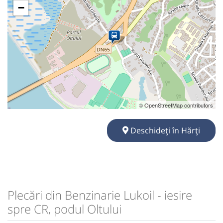
−
© OpenStreetMap contributors
Deschideți în Hărți
Plecări din Benzinarie Lukoil - iesire
spre CR, podul Oltului