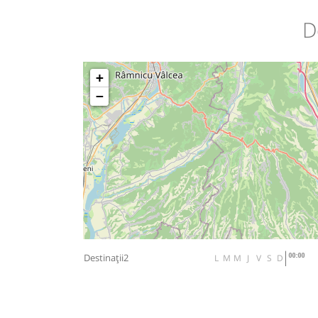
D
+
−
Destinații2
L
M
M
J
V
S
D