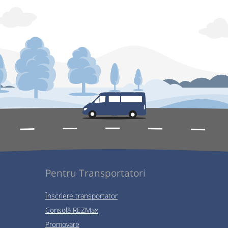
Pentru Transportatori
Înscriere transportator
Consolă REZMax
Promovare