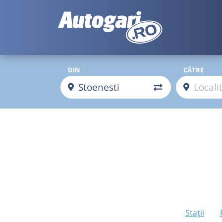
DIN
CĂTRE
Stații