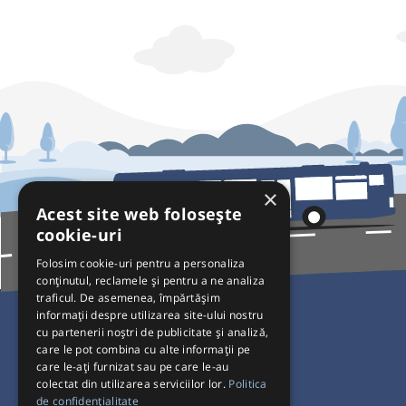
×
Acest site web folosește
cookie-uri
Folosim cookie-uri pentru a personaliza
conținutul, reclamele și pentru a ne analiza
traficul. De asemenea, împărtășim
Pentru Călători
informații despre utilizarea site-ului nostru
cu partenerii noștri de publicitate și analiză,
Curse autobuz
care le pot combina cu alte informații pe
care le-ați furnizat sau pe care le-au
Plecări/Sosiri
colectat din utilizarea serviciilor lor.
Politica
Program operatori
de confidențialitate