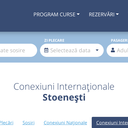
PROGRAM CURSE
REZERVĂRI
ZI PLECARE
PASAGER
Conexiuni Internaționale
Stoenești
Plecări
Sosiri
Conexiuni Naționale
Conexiuni Inte