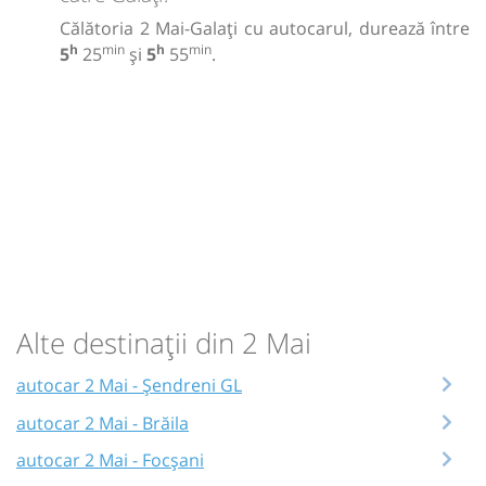
Călătoria 2 Mai-Galați cu autocarul, durează între
h
min
h
min
5
25
și
5
55
.
Alte destinații din 2 Mai
autocar 2 Mai - Șendreni GL
autocar 2 Mai - Brăila
autocar 2 Mai - Focșani