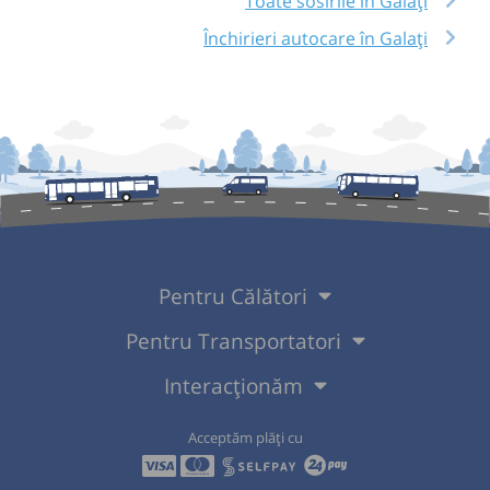
Toate sosirile în Galați
Închirieri autocare în Galați
Pentru Călători
Pentru Transportatori
Interacționăm
Acceptăm plăți cu