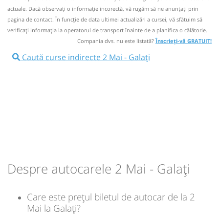
ONLINE. La bord tarifele biletelor pot fi diferite si nu se
actuale. Dacă observați o informaţie incorectă, vă rugăm să ne anunțați prin
pot cumpara dus-intors.
Autocar:
1
Vama Veche - Dorohoi
pagina de contact. În funcție de data ultimei actualizări a cursei, vă sfătuim să
Dotări:
verificaţi informaţia la operatorul de transport înainte de a planifica o călătorie.
1
Nu a circulat?
Semnalați aici
(
34 comentarii
)
⤣
Compania dvs. nu este listată?
Înscrieți-vă GRATUIT!
Afiseaza itinerariu
NOU!
Pune poze din călătoria ta
Caută curse indirecte 2 Mai - Galați
13:05
2 Mai
LA SOSEA
10:30
Galați
Autogara Metropoli
Autocar:
1
Vama Veche - Dorohoi
Durată:
Zile de circulație:
Afiseaza itinerariu
1
h
min
5
25
L
M
M
J
V
S
D
19:00
Galați
Autogara Metropoli
lei
150
Cumpără
Durată:
Zile de circulație:
h
min
5
55
L
M
M
J
V
S
D
Despre autocarele 2 Mai - Galați
Sursa:
SDN Rental Solutions SRL
| Ultima actualizare:
07/2026
lei
150
Care este prețul biletul de autocar de la 2
Cumpără
Mai la Galați?
Sursa:
SDN Rental Solutions SRL
| Ultima actualizare:
07/2026