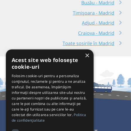
Buzău - Madrid
Timișoara - Madrid
Adjud - Madrid
Craiova - Madrid
Toate sosirile în Madrid
×
Acest site web folosește
cookie-uri
Folosim cookie-uri pentru a personaliza
conținutul, reclamele și pentru a ne analiza
traficul. De asemenea, împărtășim
informații despre utilizarea site-ului nostru
cu partenerii noștri de publicitate și analiză,
care le pot combina cu alte informații pe
care le-ați furnizat sau pe care le-au
colectat din utilizarea serviciilor lor.
Politica
Pentru Călători
de confidențialitate
Pentru Transportatori