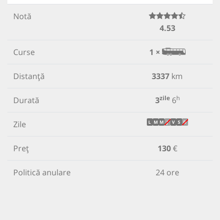
Notă
4.53
Curse
1 ×
Distanță
3337
km
zile
h
Durată
3
6
Zile
L
M
M
J
V
S
D
Preț
130
€
Politică anulare
24 ore