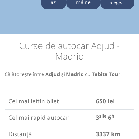
azi
mâine
alege...
Curse de autocar Adjud -
Madrid
Călătorește între
Adjud
și
Madrid
cu
Tabita Tour
.
Cel mai ieftin bilet
650 lei
zile
h
Cel mai rapid autocar
3
6
Distanță
3337 km