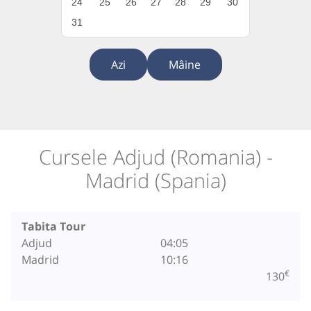
24
25
26
27
28
29
30
31
Azi
Mâine
Cursele Adjud (Romania) -
Madrid (Spania)
Tabita Tour
Adjud
04:05
Madrid
10:16
€
130