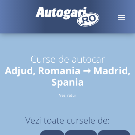
Curse de autocar
Adjud, Romania ➞ Madrid,
Spania
Vezi retur
Vezi toate cursele de: