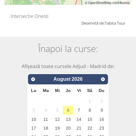
© OpenStreetMap contributors
Intersectie Onesti
Deservită de:
Tabita Tour
Înapoi la curse:
Afișează toate cursele Adjud - Madrid de:
August
2026
Lu
Ma
Mi
Jo
Vi
Sâ
Du
1
2
3
4
5
6
7
8
9
10
11
12
13
14
15
16
17
18
19
20
21
22
23