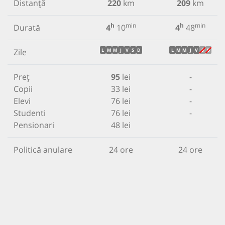
Distanță
220
km
209
km
h
min
h
min
Durată
4
10
4
48
Zile
L
M
M
J
V
S
D
L
M
M
J
V
S
D
Preț
95
lei
-
Copii
33 lei
-
Elevi
76 lei
-
Studenti
76 lei
-
Pensionari
48 lei
Politică anulare
24 ore
24 ore