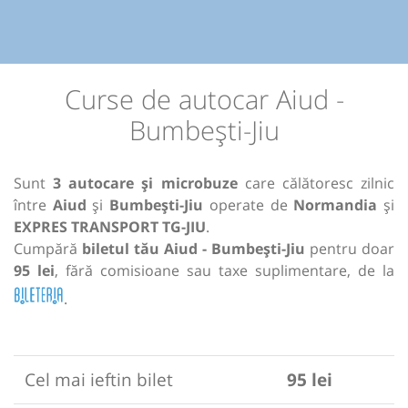
Curse de autocar Aiud -
Bumbești-Jiu
Sunt
3 autocare și microbuze
care călătoresc zilnic
între
Aiud
și
Bumbești-Jiu
operate de
Normandia
și
EXPRES TRANSPORT TG-JIU
.
Cumpără
biletul tău Aiud - Bumbești-Jiu
pentru doar
95 lei
, fără comisioane sau taxe suplimentare, de la
.
Cel mai ieftin bilet
95 lei