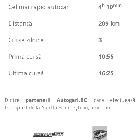
h
min
Cel mai rapid autocar
4
10
Distanță
209 km
Curse zilnice
3
Prima cursă
10:55
Ultima cursă
16:25
Dintre
partenerii Autogari.RO
care efectuează
transport de la Aiud la Bumbești-Jiu, amintim: