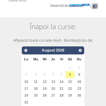
Statie Aiud
Deservită de:
|
Înapoi la curse:
Afișează toate cursele Aiud - Bumbești-Jiu de:
August
2026
Lu
Ma
Mi
Jo
Vi
Sâ
Du
1
2
3
4
5
6
7
8
9
10
11
12
13
14
15
16
17
18
19
20
21
22
23
24
25
26
27
28
29
30
31