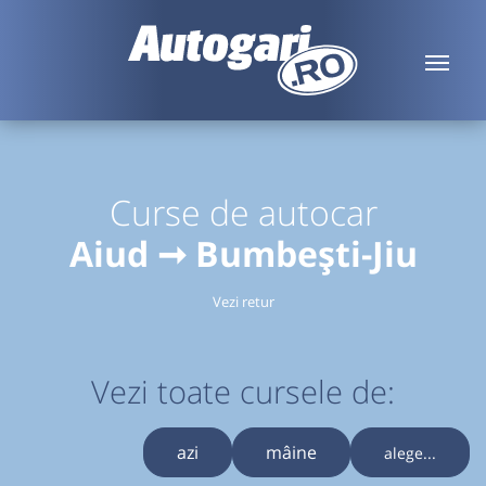
Curse de autocar
Aiud ➞ Bumbești-Jiu
Vezi retur
Vezi toate cursele de:
azi
mâine
alege...