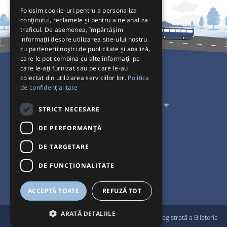
Folosim cookie-uri pentru a personaliza
conținutul, reclamele și pentru a ne analiza
traficul. De asemenea, împărtășim
informații despre utilizarea site-ului nostru
cu partenerii noștri de publicitate și analiză,
care le pot combina cu alte informații pe
care le-ați furnizat sau pe care le-au
colectat din utilizarea serviciilor lor.
Politica
Pentru Călători
de confidențialitate
Pentru Transportatori
STRICT NECESARE
Interacționăm
DE PERFORMANȚĂ
DE TARGETARE
Acceptăm plăți cu
DE FUNCŢIONALITATE
ACCEPTĂ TOATE
REFUZĂ TOT
ARATĂ DETALIILE
®
© Bileteria 2004-2026 | Autogari.RO
este marcă înregistrată a Bileteria