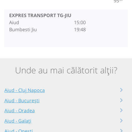
95
EXPRES TRANSPORT TG-JIU
Aiud
15:00
Bumbesti Jiu
19:48
Unde au mai călătorit alții?
Aiud - Cluj Napoca
Aiud - București
Aiud - Oradea
Aiud - Galați
Aiud - Onești