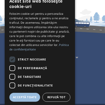
Acest site web folosește
cookie-uri
Folosim cookie-uri pentru a personaliza
conținutul, reclamele și pentru a ne analiza
traficul. De asemenea, împărtășim
informații despre utilizarea site-ului nostru
cu partenerii noștri de publicitate și analiză,
care le pot combina cu alte informații pe
care le-ați furnizat sau pe care le-au
colectat din utilizarea serviciilor lor.
Politica
Pentru Călători
de confidențialitate
Pentru Transportatori
STRICT NECESARE
Interacționăm
DE PERFORMANȚĂ
DE TARGETARE
Acceptăm plăți cu
DE FUNCŢIONALITATE
ACCEPTĂ TOATE
REFUZĂ TOT