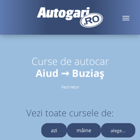
Curse de autocar
Aiud ➞ Buziaș
Vezi retur
Vezi toate cursele de:
azi
mâine
alege...