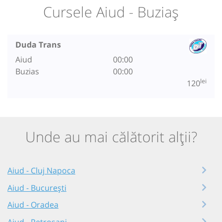
Cursele Aiud - Buziaș
Duda Trans
Aiud
00:00
Buzias
00:00
lei
120
Unde au mai călătorit alții?
Aiud - Cluj Napoca
Aiud - București
Aiud - Oradea