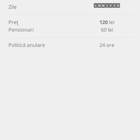
Zile
L
M
M
J
V
S
D
Preț
120
lei
Pensionari
60 lei
Politică anulare
24 ore