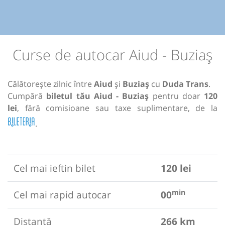
Curse de autocar Aiud - Buziaș
Călătorește zilnic între
Aiud
și
Buziaș
cu
Duda Trans
.
Cumpără
biletul tău Aiud - Buziaș
pentru doar
120
lei
, fără comisioane sau taxe suplimentare, de la
.
Cel mai ieftin bilet
120 lei
min
Cel mai rapid autocar
00
Distanță
266 km