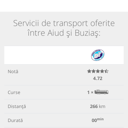
Servicii de transport oferite
între Aiud și Buziaș:
Notă
4.72
Curse
1 ×
Distanță
266
km
min
Durată
00