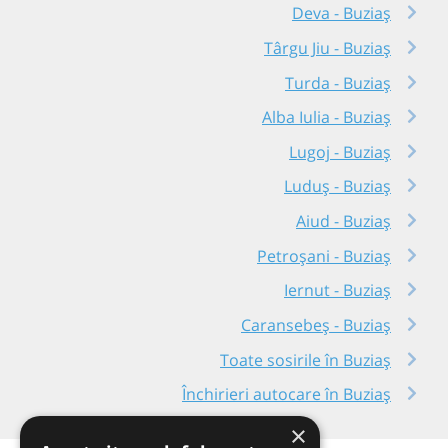
Deva - Buziaș
Târgu Jiu - Buziaș
Turda - Buziaș
Alba Iulia - Buziaș
Lugoj - Buziaș
Luduș - Buziaș
Aiud - Buziaș
Petroșani - Buziaș
Iernut - Buziaș
Caransebeș - Buziaș
Toate sosirile în Buziaș
Închirieri autocare în Buziaș
×