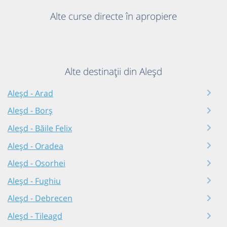
Alte curse directe în apropiere
Alte destinații din Aleșd
Aleșd - Arad
Aleșd - Borș
Aleșd - Băile Felix
Aleșd - Oradea
Aleșd - Osorhei
Aleșd - Fughiu
Aleșd - Debrecen
Aleșd - Tileagd