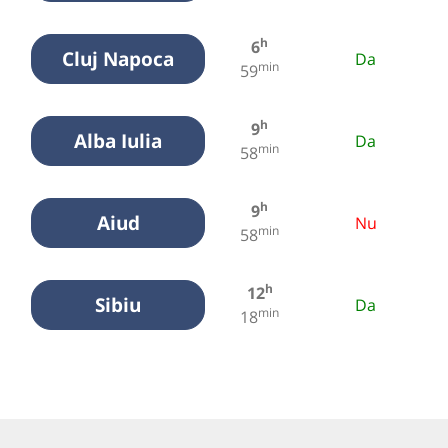
h
6
Cluj Napoca
Da
min
59
h
9
Alba Iulia
Da
min
58
h
9
Aiud
Nu
min
58
h
12
Sibiu
Da
min
18