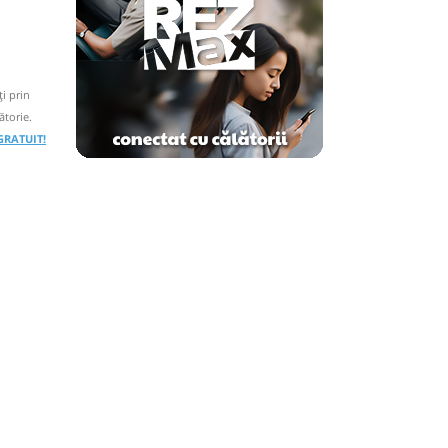
i prin
ătorie.
 GRATUIT!