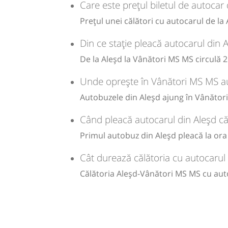
180
Cumpăr
Care este prețul biletul de autocar
lei
180
Prețul unei călători cu autocarul de l
Cumpăr
Sursa:
Trans Olteanu Tour SRL
| Ultima actualizare:
06/2026
Din ce stație pleacă autocarul din
Sursa:
Trans Olteanu Tour SRL
| Ultima actualizare:
06/2026
De la Aleșd la Vânători MS MS circulă 2
Unde oprește în Vânători MS MS au
Autobuzele din Aleșd ajung în Vânători
Când pleacă autocarul din Aleșd c
Primul autobuz din Aleșd pleacă la ora 0
Cât durează călătoria cu autocarul
Călătoria Aleșd-Vânători MS MS cu aut