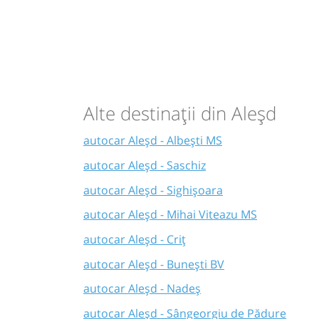
Alte destinații din Aleșd
autocar Aleșd - Albești MS
autocar Aleșd - Saschiz
autocar Aleșd - Sighișoara
autocar Aleșd - Mihai Viteazu MS
autocar Aleșd - Criț
autocar Aleșd - Bunești BV
autocar Aleșd - Nadeș
autocar Aleșd - Sângeorgiu de Pădure