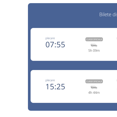
Bilete d
plecare
CURSĂ SPECIALĂ
07:55
5h 09m
+40729
Trans Olteanu Tour
Trimite
Trans Olteanu Tour SRL
Pagină
plecare
Opinii călători
CURSĂ SPECIALĂ
15:25
4h 44m
Aceasta este o
. Se poate călăt
CURSĂ SPECIALĂ
rezervare anticipată.
BAGAJ EXTRA(este inclus în pret un singur bagaj 
+40729
Trans Olteanu Tour
15 kg si 60 cm,restul se plateste cu 20 lei pt. fi
Trimite
Trans Olteanu Tour SRL