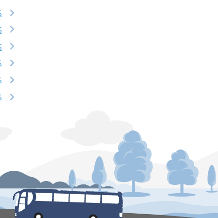
S
S
S
S
S
S