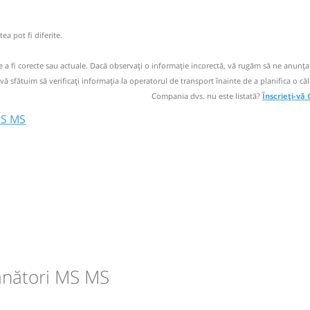
 operator
ea pot fi diferite.
ori doar cu
de a fi corecte sau actuale. Dacă observați o informaţie incorectă, vă rugăm să ne anunțaț
 vă sfătuim să verificaţi informaţia la operatorul de transport înainte de a planifica o căl
Compania dvs. nu este listată?
Înscrieți-vă
MS MS
i
i
i
circulație:
M
M
J
V
S
D
ânători MS MS
circulație:
M
M
J
V
S
D