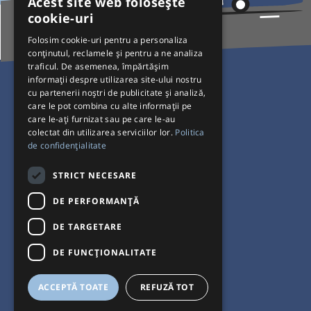
Acest site web folosește
cookie-uri
Folosim cookie-uri pentru a personaliza
conținutul, reclamele și pentru a ne analiza
traficul. De asemenea, împărtășim
Pentru Călători
informații despre utilizarea site-ului nostru
cu partenerii noștri de publicitate și analiză,
Curse autobuz
care le pot combina cu alte informații pe
care le-ați furnizat sau pe care le-au
Plecări/Sosiri
colectat din utilizarea serviciilor lor.
Politica
Program operatori
de confidențialitate
Termeni și condiții
STRICT NECESARE
Setări de cookie-uri
DE PERFORMANȚĂ
DE TARGETARE
DE FUNCŢIONALITATE
ACCEPTĂ TOATE
REFUZĂ TOT