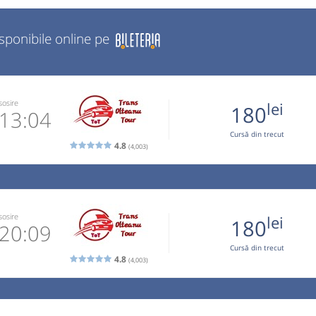
isponibile online pe
sosire
lei
180
13:04
Cursă din trecut
4.8
(4,003)
770870
 email
 operator
sosire
lei
180
20:09
Cursă din trecut
ori doar cu
4.8
(4,003)
în limita a
770870
ecare bagaj
 email