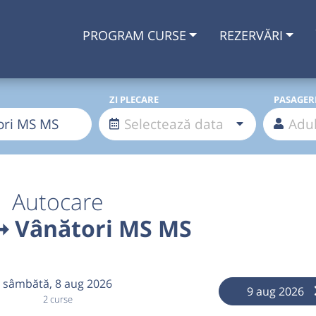
PROGRAM CURSE
REZERVĂRI
ZI PLECARE
PASAGER
Autocare
➞ Vânători MS MS
sâmbătă,
8 aug 2026
9 aug 2026
2 curse