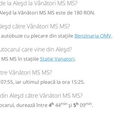
ă
bilet
 de la Aleșd la Vânători MS MS?
a Aleșd la Vânători MS MS este de 180 RON.
ă
bilet
 Aleșd către Vânători MS MS?
 autobuze cu plecare din stațiile
Benzinaria OMV
.
tocarul care vine din Aleșd?
 MS MS în stațiile
Statie Vanatori
.
ătre Vânători MS MS?
7:55, iar ultimul pleacă la ora 15:25.
 din Aleșd către Vânători MS MS?
h
min
h
min
ocarul, durează între
4
44
și
5
09
.