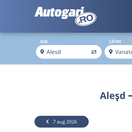
DIN
CĂTRE
Aleșd 
7 aug 2026