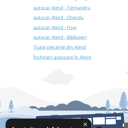
autocar Aleșd - Țigmandru
autocar Aleșd - Chendu
autocar Aleșd - Fișer
autocar Aleșd - Bălăușeri
Toate plecările din Aleșd
Închirieri autocare în Aleșd
×