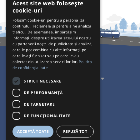
Acest site web folosește
cookie-uri
Folosim cookie-uri pentru a personaliza
conținutul, reclamele și pentru a ne analiza
traficul. De asemenea, împărtășim
informații despre utilizarea site-ului nostru
cu partenerii noștri de publicitate și analiză,
care le pot combina cu alte informații pe
care le-ați furnizat sau pe care le-au
colectat din utilizarea serviciilor lor.
Politica
Pentru Călători
de confidențialitate
Pentru Transportatori
STRICT NECESARE
Interacționăm
DE PERFORMANȚĂ
DE TARGETARE
Acceptăm plăți cu
DE FUNCŢIONALITATE
ACCEPTĂ TOATE
REFUZĂ TOT