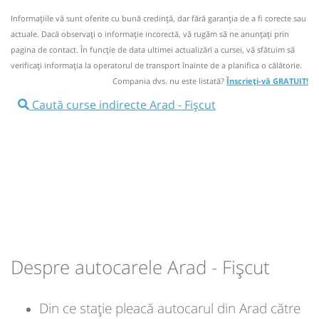
min
57
L
M
M
J
V
S
D
Afiseaza itinerariu
Informaţiile vă sunt oferite cu bună credinţă, dar fără garanţia de a fi corecte sau
Informaţii neactualizate de 19 ani.
Se zice că circulă
actuale. Dacă observați o informaţie incorectă, vă rugăm să ne anunțați prin
(un comentariu)
15:10
Fișcut
Statie Fiscut
pagina de contact. În funcție de data ultimei actualizări a cursei, vă sfătuim să
pret vechi
verificaţi informaţia la operatorul de transport înainte de a planifica o călătorie.
16:30
Arad
Statie Arad
Compania dvs. nu este listată?
Înscrieți-vă GRATUIT!
Durată:
Zile de circulație:
Sursa:
Compania de transport public SA (Arad)
| Ultima actualizare:
01/2008
Autocar: Arad - Fiscut
min
Caută curse indirecte Arad - Fișcut
55
L
M
M
J
V
S
D
Afiseaza itinerariu
17:25
Fișcut
Statie Fiscut
pret vechi
Durată:
Zile de circulație:
Sursa:
Compania de transport public SA (Arad)
| Ultima actualizare:
01/2008
min
55
L
M
M
J
V
S
D
pret vechi
Despre autocarele Arad - Fișcut
Sursa:
Compania de transport public SA (Arad)
| Ultima actualizare:
01/2008
Din ce stație pleacă autocarul din Arad către