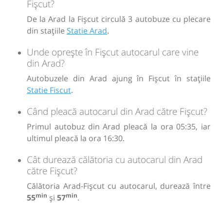
Fișcut?
De la Arad la Fișcut circulă 3 autobuze cu plecare
din stațiile
Statie Arad
.
Unde oprește în Fișcut autocarul care vine
din Arad?
Autobuzele din Arad ajung în Fișcut în stațiile
Statie Fiscut
.
Când pleacă autocarul din Arad către Fișcut?
Primul autobuz din Arad pleacă la ora 05:35, iar
ultimul pleacă la ora 16:30.
Cât durează călătoria cu autocarul din Arad
către Fișcut?
Călătoria Arad-Fișcut cu autocarul, durează între
min
min
55
și
57
.