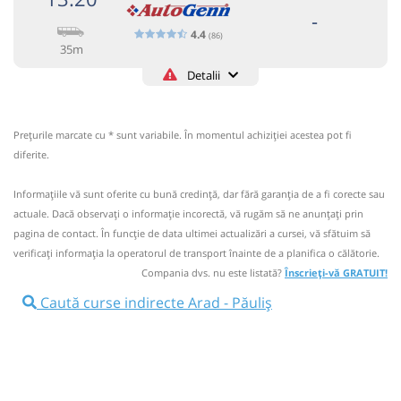
-
4.4
(86)
35m
Detalii
AUTOGENN
+40259471690
CDI TRANSPORT INTERN SI
Trimite email
INTERNATIONAL Filiala Oradea
Pagină operator
Prețurile marcate cu * sunt variabile. În momentul achiziției acestea pot fi
Opinii călători
diferite.
Circulă doar luni, marți, miercuri, joi și vineri
Informaţiile vă sunt oferite cu bună credinţă, dar fără garanţia de a fi corecte sau
+40259471690; +40740377212; +40723368312;
actuale. Dacă observați o informaţie incorectă, vă rugăm să ne anunțați prin
+40766950005
pagina de contact. În funcție de data ultimei actualizări a cursei, vă sfătuim să
verificaţi informaţia la operatorul de transport înainte de a planifica o călătorie.
Nu a circulat?
Semnalați aici
⤣
Compania dvs. nu este listată?
Înscrieți-vă GRATUIT!
NOU!
Pune poze din călătoria ta
Caută curse indirecte Arad - Păuliș
13:20
Arad
Arad EuroHub (Autogara Tabita
Tour)
Microbuz: Timisoara - Arad - Deva
Afiseaza itinerariu