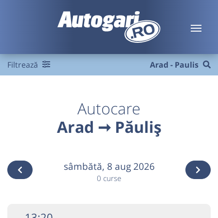
Filtrează
Arad - Paulis
Autocare
Arad ➞ Păuliș
sâmbătă,
8 aug 2026
0 curse
13:20