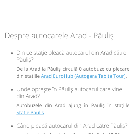
13:55
Păuliș
Statie Paulis
Durată:
Zile de circulație:
Despre autocarele Arad - Păuliș
min
35
L
M
M
J
V
S
D
Din ce stație pleacă autocarul din Arad către
Păuliș?
-
De la Arad la Păuliș circulă 0 autobuze cu plecare
Sursa:
CDI TRANSPORT INTERN SI INTERNATIONAL Filiala Oradea
| Ultima
din stațiile
Arad EuroHub (Autogara Tabita Tour)
.
actualizare:
06/2026
Unde oprește în Păuliș autocarul care vine
din Arad?
Autobuzele din Arad ajung în Păuliș în stațiile
Statie Paulis
.
Când pleacă autocarul din Arad către Păuliș?