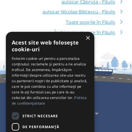
autocar Căpruța - Păuliș
autocar Nicolae Bălcescu - Păuliș
Toate sosirile în Păuliș
Închirieri autocare în Păuliș
×
Acest site web folosește
cookie-uri
Folosim cookie-uri pentru a personaliza
conținutul, reclamele și pentru a ne analiza
traficul. De asemenea, împărtășim
informații despre utilizarea site-ului nostru
cu partenerii noștri de publicitate și analiză,
care le pot combina cu alte informații pe
care le-ați furnizat sau pe care le-au
colectat din utilizarea serviciilor lor.
Politica
Pentru Călători
de confidențialitate
Pentru Transportatori
STRICT NECESARE
Interacționăm
DE PERFORMANȚĂ