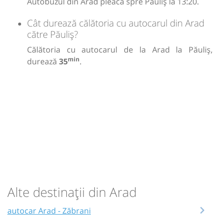
Autobuzul din Arad pleacă spre Păuliș la 13:20.
Cât durează călătoria cu autocarul din Arad
către Păuliș?
Călătoria cu autocarul de la Arad la Păuliș,
min
durează
35
.
Alte destinații din Arad
autocar Arad - Zăbrani