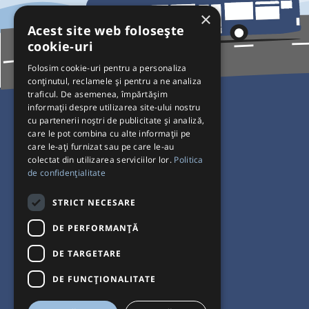
×
Acest site web folosește
cookie-uri
Folosim cookie-uri pentru a personaliza
conținutul, reclamele și pentru a ne analiza
traficul. De asemenea, împărtășim
Pentru Călători
informații despre utilizarea site-ului nostru
cu partenerii noștri de publicitate și analiză,
Curse autobuz
care le pot combina cu alte informații pe
care le-ați furnizat sau pe care le-au
Plecări/Sosiri
colectat din utilizarea serviciilor lor.
Politica
Program operatori
de confidențialitate
Termeni și condiții
STRICT NECESARE
Setări de cookie-uri
DE PERFORMANȚĂ
DE TARGETARE
DE FUNCŢIONALITATE