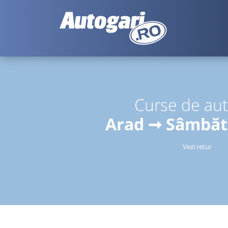
Curse de au
Arad ➞ Sâmbăta
Vezi retur