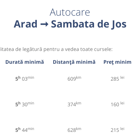
Autocare
Arad ➞ Sambata de Jos
litatea de legătură pentru a vedea toate cursele:
Durată minimă
Distanță minimă
Preț minim
h
min
km
lei
5
03
609
285
h
min
km
lei
5
30
374
160
h
min
km
lei
5
44
628
215