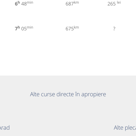
h
min
km
lei
6
48
687
265
h
min
km
7
05
675
?
Alte curse directe în apropiere
 Arad
Alte ple