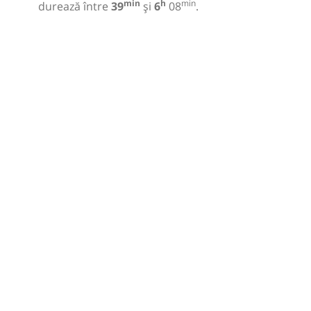
min
h
min
durează între
39
și
6
08
.