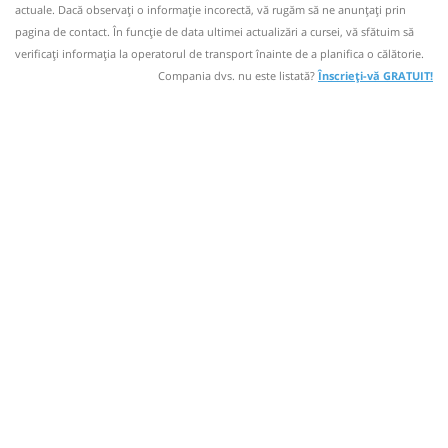
actuale. Dacă observați o informaţie incorectă, vă rugăm să ne anunțați prin
Dotări:
Nu a circulat?
Semnalați aici
pagina de contact. În funcție de data ultimei actualizări a cursei, vă sfătuim să
⤣
Afiseaza itinerariu
NOU!
Pune poze din călătoria ta
verificaţi informaţia la operatorul de transport înainte de a planifica o călătorie.
Compania dvs. nu este listată?
Înscrieți-vă GRATUIT!
20:39
Timișoara Aeroport
Aeroportul Train
22:00
Arad
Benzinaria Lukoil Calea Timisorii
Vuia
Microbuz: ARAD-TIMISOARA AEROPORT
Dotări:
Durată:
Zile de circulație:
min
Afiseaza itinerariu
39
L
M
M
J
V
S
D
22:39
Timișoara Aeroport
Aeroportul Train
lei
150
Vuia
Sursa:
Direct Aeroport SRL
| Ultima actualizare:
02/2026
Durată:
Zile de circulație:
min
39
L
M
M
J
V
S
D
lei
150