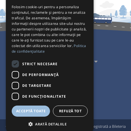
Folosim cookie-uri pentru a personaliza
conținutul, reclamele și pentru a ne analiza
traficul. De asemenea, împărtășim
informații despre utilizarea site-ului nostru
cu partenerii noștri de publicitate și analiză,
care le pot combina cu alte informații pe
care le-ați furnizat sau pe care le-au
colectat din utilizarea serviciilor lor.
Politica
Pentru Călători
de confidențialitate
Pentru Transportatori
STRICT NECESARE
Interacționăm
DE PERFORMANȚĂ
DE TARGETARE
Acceptăm plăți cu
DE FUNCŢIONALITATE
ACCEPTĂ TOATE
REFUZĂ TOT
ARATĂ DETALIILE
®
© Bileteria 2004-2026 | Autogari.RO
este marcă înregistrată a Bileteria