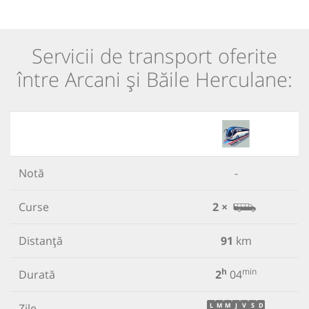
Servicii de transport oferite
între Arcani și Băile Herculane:
Notă
-
Curse
2 ×
Distanță
91
km
h
min
Durată
2
04
Zile
L
M
M
J
V
S
D