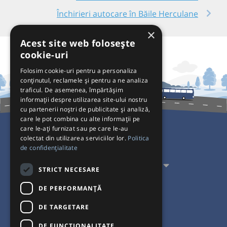
Închirieri autocare în Băile Herculane
×
Acest site web folosește
cookie-uri
Folosim cookie-uri pentru a personaliza
conținutul, reclamele și pentru a ne analiza
traficul. De asemenea, împărtășim
informații despre utilizarea site-ului nostru
cu partenerii noștri de publicitate și analiză,
care le pot combina cu alte informații pe
care le-ați furnizat sau pe care le-au
colectat din utilizarea serviciilor lor.
Politica
Pentru Călători
de confidențialitate
Pentru Transportatori
STRICT NECESARE
Interacționăm
DE PERFORMANȚĂ
DE TARGETARE
Acceptăm plăți cu
DE FUNCŢIONALITATE