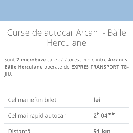
Curse de autocar Arcani - Băile
Herculane
Sunt
2 microbuze
care călătoresc zilnic între
Arcani
și
Băile Herculane
operate de
EXPRES TRANSPORT TG-
JIU
.
Cel mai ieftin bilet
lei
h
min
Cel mai rapid autocar
2
04
Distanță
91 km