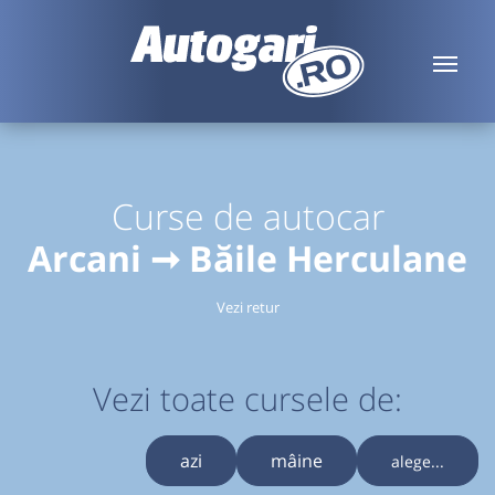
Curse de autocar
Arcani ➞ Băile Herculane
Vezi retur
Vezi toate cursele de:
azi
mâine
alege...