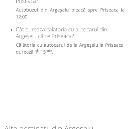
Priseaca?
Autobuzul din Argeșelu pleacă spre Priseaca la
12:00.
Cât durează călătoria cu autocarul din
Argeșelu către Priseaca?
Călătoria cu autocarul de la Argeșelu la Priseaca,
h
min
durează
1
15
.
Alte destinații din Argeșelu