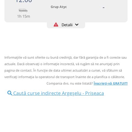
-
Grup Atyc
1h 15m
Detalii
0743335888
Grup Atyc
Trimite email
GRUP ATYC SRL
Pagină operator
Informaţiile vă sunt oferite cu bună credinţă, dar fără garanţia de a fi corecte sau
Circulă doar luni, marți, miercuri, joi și vineri
actuale. Dacă observați o informaţie incorectă, vă rugăm să ne anunțați prin
Nu a circulat?
Semnalați aici
pagina de contact. În funcție de data ultimei actualizări a cursei, vă sfătuim să
⤣
verificaţi informaţia la operatorul de transport înainte de a planifica o călătorie.
NOU!
Pune poze din călătoria ta
Compania dvs. nu este listată?
Înscrieți-vă GRATUIT!
12:00
Argeșelu
Argeselu
Caută curse indirecte Argeșelu - Priseaca
Microbuz: * Campulung Muscel-Targoviste
Afiseaza itinerariu
13:15
Priseaca
Statie Priseaca