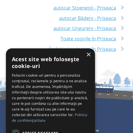
autocar Stoenești - Priseaca
autocar Bădeni - Priseaca
autocar Ungureni - Priseaca
Toate sosirile în Priseaca
Închirieri autocare în Priseaca
×
Acest site web folosește
cookie-uri
Folosim cookie-uri pentru a personaliza
conținutul, reclamele și pentru a ne analiza
traficul. De asemenea, împărtășim
informații despre utilizarea site-ului nostru
cu partenerii noștri de publicitate și analiză,
care le pot combina cu alte informații pe
care le-ați furnizat sau pe care le-au
colectat din utilizarea serviciilor lor.
Politica
Pentru Călători
de confidențialitate
Pentru Transportatori