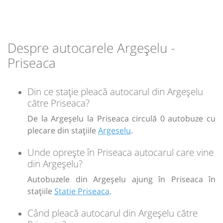
Durată:
Zile de circulație:
h
min
1
15
L
M
M
J
V
S
D
Despre autocarele Argeșelu -
-
Priseaca
Sursa:
GRUP ATYC SRL
| Ultima actualizare:
11/2025
Din ce stație pleacă autocarul din Argeșelu
către Priseaca?
De la Argeșelu la Priseaca circulă 0 autobuze cu
plecare din stațiile
Argeselu
.
Unde oprește în Priseaca autocarul care vine
din Argeșelu?
Autobuzele din Argeșelu ajung în Priseaca în
stațiile
Statie Priseaca
.
Când pleacă autocarul din Argeșelu către