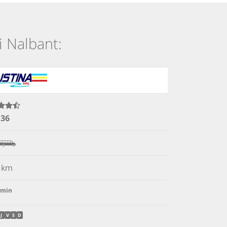
i Nalbant:
.36
km
min
J
V
S
D