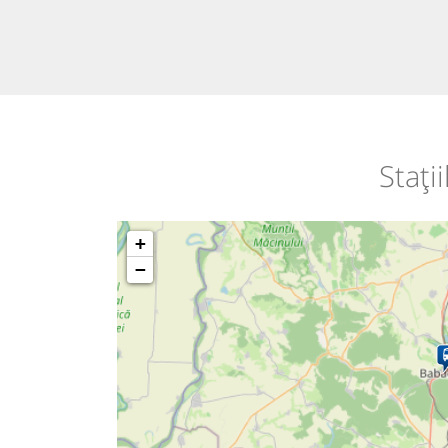
Stați
+
−