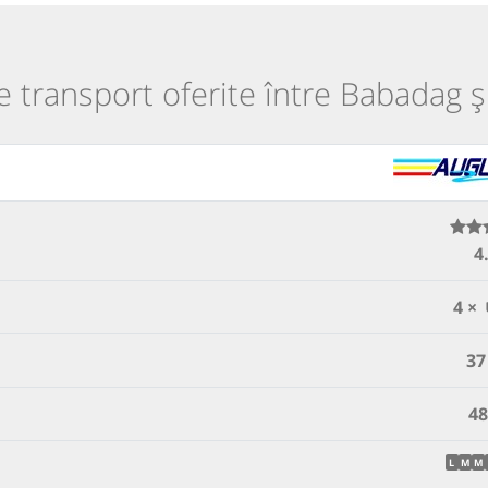
de transport oferite între Babadag ș
4
4 ×
37
48
L
M
M