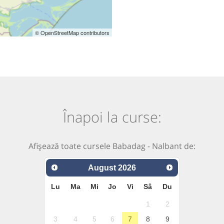
© OpenStreetMap contributors
Înapoi la curse:
Afișează toate cursele Babadag - Nalbant de:
August
2026
Lu
Ma
Mi
Jo
Vi
Sâ
Du
1
2
3
4
5
6
7
8
9