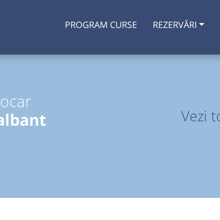
PROGRAM CURSE
REZERVĂRI
tocar
Vezi t
albant