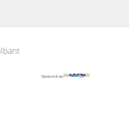
albant
Deservită de: