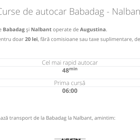
Curse de autocar Babadag - Nalban
re
Babadag
și
Nalbant
operate de
Augustina
.
ntru doar
20 lei
, fără comisioane sau taxe suplimentare, de
Cel mai rapid autocar
min
48
Prima cursă
06:00
ază transport de la Babadag la Nalbant, amintim: