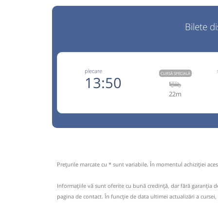
Bilete d
plecare
CURSĂ SPECIALĂ
13:50
22m
+40729
Trans Olteanu Tour
Trimite
Trans Olteanu Tour SRL
Pagină
Opinii călători
Prețurile marcate cu * sunt variabile. În momentul achiziției acest
Aceasta este o
. Se poate călăt
CURSĂ SPECIALĂ
rezervare anticipată.
Informaţiile vă sunt oferite cu bună credinţă, dar fără garanţia 
pagina de contact. În funcție de data ultimei actualizări a cursei,
Nu a circulat?
Semnalați aici
(
10 comentarii
)
⤣
NOU!
Pune poze din călătoria ta