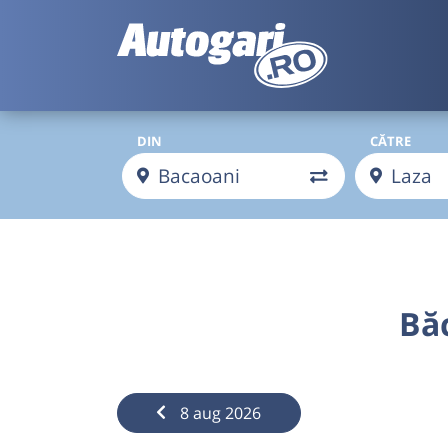
DIN
CĂTRE
Bă
8 aug 2026