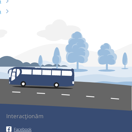
a
a
Interacționăm
Facebook