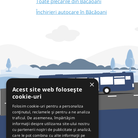
Toate plecările din Băcăoani
Închirieri autocare în Băcăoani
×
Acest site web folosește
cookie-uri
Folosim cookie-uri pentru a personaliza
conținutul, reclamele și pentru a ne analiza
traficul. De asemenea, împărtășim
Pentru Călători
informații despre utilizarea site-ului nostru
cu partenerii noștri de publicitate și analiză,
Curse autobuz
care le pot combina cu alte informații pe