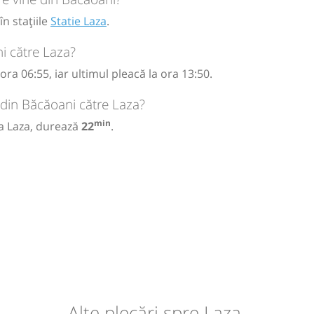
n stațiile
Statie Laza
.
i către Laza?
ra 06:55, iar ultimul pleacă la ora 13:50.
 din Băcăoani către Laza?
min
la Laza, durează
22
.
Alte plecări spre Laza