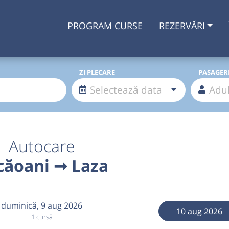
PROGRAM CURSE
REZERVĂRI
ZI PLECARE
PASAGER
Autocare
căoani ➞ Laza
duminică,
9 aug 2026
10 aug 2026
1 cursă