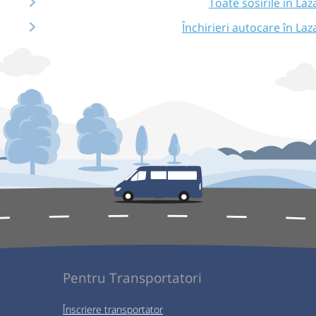
Toate sosirile în Laz
Închirieri autocare în Laz
Pentru Transportatori
Înscriere transportator