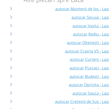
autocar Muntenii de Jos - Laz
autocar Secuia - Laz
autocar Vaslui - Laz
autocar Rediu - Laz
autocar Oltenești - Laz
autocar Crasna VS - Laz
autocar Curteni - Laz
autocar Pușcași - Laz
autocar Budești - Laz
autocar Oprișița - Laz
autocar Sauca - Laz
autocar Crețeștii de Sus - Laz