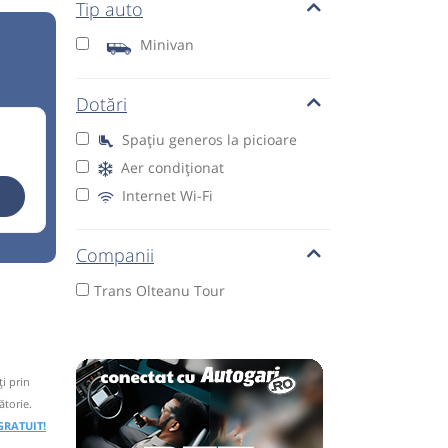
Tip auto
Minivan
Dotări
Spațiu generos la picioare
Aer condiționat
Internet Wi-Fi
Companii
Trans Olteanu Tour
i prin
ătorie.
 GRATUIT!