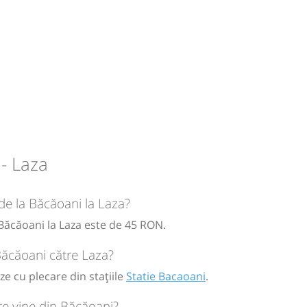
- Laza
 de la Băcăoani la Laza?
circulație:
 Băcăoani la Laza este de 45 RON.
M
M
J
V
S
D
Băcăoani către Laza?
ze cu plecare din stațiile
Statie Bacaoani
.
ă
bilet
re vine din Băcăoani?