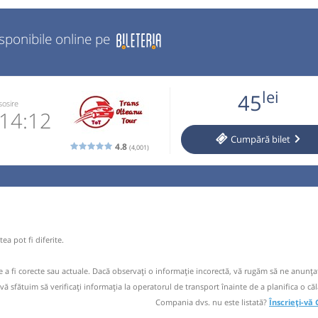
isponibile online pe
lei
45
sosire
14:12
Cumpără
bilet
4.8
(4,001)
770870
 email
 operator
ea pot fi diferite.
ori doar cu
de a fi corecte sau actuale. Dacă observați o informaţie incorectă, vă rugăm să ne anunțaț
 vă sfătuim să verificaţi informaţia la operatorul de transport înainte de a planifica o căl
Compania dvs. nu este listată?
Înscrieți-vă