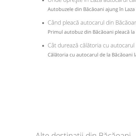
Sursa:
Trans Olteanu Tour SRL
| Ultima actualizare:
01/2026
Autobuzele din Băcăoani ajung în Laza î
Când pleacă autocarul din Băcăoan
Primul autobuz din Băcăoani pleacă la o
Cât durează călătoria cu autocarul
Călătoria cu autocarul de la Băcăoani 
Alte destinații din Băcăoani