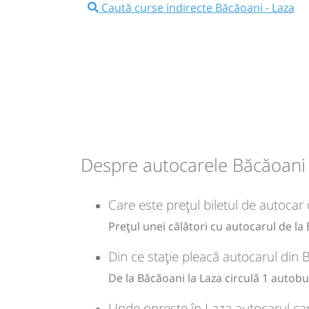
Caută curse indirecte Băcăoani - Laza
13:50
Băcăoani
Statie Bacaoani
Minivan: Huși Vaslui Brașov
Dotări:
Afiseaza itinerariu
Despre autocarele Băcăoani 
14:12
Laza
Statie Laza
Care este prețul biletul de autocar
Durată:
Zile de 
Prețul unei călători cu autocarul de la
min
22
L
Din ce stație pleacă autocarul din 
lei
45
De la Băcăoani la Laza circulă 1 autobu
Cumpăr
Unde oprește în Laza autocarul ca