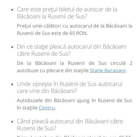
Sursa:
Trans Olteanu Tour SRL
| Ultima actualizare:
07/2026
Care este prețul biletul de autocar de la
lei
65
Cumpără
Băcăoani la Rusenii de Sus?
Prețul unei călători cu autocarul de la Băcăoani la
Sursa:
Trans Olteanu Tour SRL
| Ultima actualizare:
01/2026
Rusenii de Sus este de 65 RON.
Din ce stație pleacă autocarul din Băcăoani
către Rusenii de Sus?
De la Băcăoani la Rusenii de Sus circulă 2
autobuze cu plecare din stațiile
Statie Bacaoani
.
Unde oprește în Rusenii de Sus autocarul
care vine din Băcăoani?
Autobuzele din Băcăoani ajung în Rusenii de Sus
în stațiile
Centru
.
Când pleacă autocarul din Băcăoani către
Rusenii de Sus?