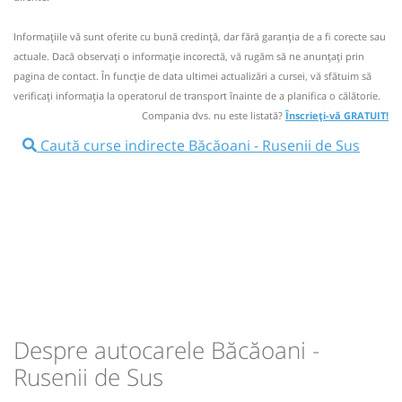
rezervare anticipată.
Informaţiile vă sunt oferite cu bună credinţă, dar fără garanţia de a fi corecte sau
Nu a circulat?
Semnalați aici
(
10 comentarii
)
⤣
actuale. Dacă observați o informaţie incorectă, vă rugăm să ne anunțați prin
NOU!
Pune poze din călătoria ta
pagina de contact. În funcție de data ultimei actualizări a cursei, vă sfătuim să
verificaţi informaţia la operatorul de transport înainte de a planifica o călătorie.
06:55
Băcăoani
Statie Bacaoani
Compania dvs. nu este listată?
Înscrieți-vă GRATUIT!
Minivan:
HO
Husi Brasov Cluj Oradea
Caută curse indirecte Băcăoani - Rusenii de Sus
Dotări:
HO
13:50
Băcăoani
Statie Bacaoani
Afiseaza itinerariu
Minivan: Huși Vaslui Brașov
07:57
Rusenii de Sus
Centru
Dotări:
Afiseaza itinerariu
Durată:
Zile de circulație:
h
min
1
02
14:52
Rusenii de Sus
Centru
L
M
M
J
V
S
D
Despre autocarele Băcăoani -
Durată:
Zile de circulație:
lei
65
Rusenii de Sus
h
min
Cumpără
1
02
L
M
M
J
V
S
D