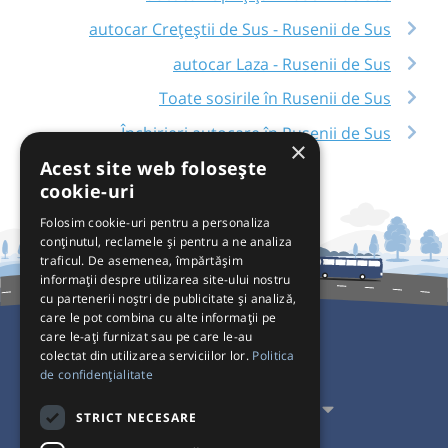
autocar Crețeștii de Sus - Rusenii de Sus
autocar Laza - Rusenii de Sus
Toate sosirile în Rusenii de Sus
Închirieri autocare în Rusenii de Sus
×
Acest site web folosește
cookie-uri
Folosim cookie-uri pentru a personaliza
conținutul, reclamele și pentru a ne analiza
traficul. De asemenea, împărtășim
informații despre utilizarea site-ului nostru
cu partenerii noștri de publicitate și analiză,
care le pot combina cu alte informații pe
care le-ați furnizat sau pe care le-au
colectat din utilizarea serviciilor lor.
Politica
Pentru Călători
de confidențialitate
Pentru Transportatori
STRICT NECESARE