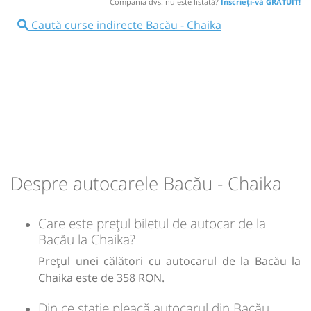
Compania dvs. nu este listată?
Înscrieți-vă GRATUIT!
Autocar:
BG4-2026
Iasi - Varna
Caută curse indirecte Bacău - Chaika
BG4-
Afiseaza itinerariu
2026
11:00
Varna
Delta Planet Mall
Transbodare asigurată de operator.
11:00
Varna
Delta Planet Mall
Autocar:
Tr BG01 2026 Varna - Kavarna
Bulgaria Nord
Tr
Despre autocarele Bacău - Chaika
Dotări:
BG01
2026
Afiseaza itinerariu
Varna
Care este prețul biletul de autocar de la
Bacău la Chaika?
-
Kavarna
Prețul unei călători cu autocarul de la Bacău la
11:40
Chaika
la Hotelul unde aveti cazare
Chaika este de 358 RON.
Durată:
Zile de circulație:
Din ce stație pleacă autocarul din Bacău