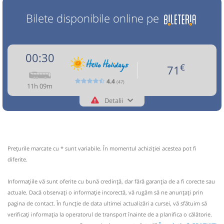
Bilete disponibile online pe
00:30
€
71
4.4
(47)
11h 09m
Detalii
+40374835750
Hello Holidays
Trimite email
Hello Holidays SRL
Pagină operator
Opinii călători
Prețurile marcate cu * sunt variabile. În momentul achiziției acestea pot fi
Circulă doar marți și joi
diferite.
Nu a circulat?
Semnalați aici
(
3 comentarii
)
Informaţiile vă sunt oferite cu bună credinţă, dar fără garanţia de a fi corecte sau
⤣
NOU!
Pune poze din călătoria ta
actuale. Dacă observați o informaţie incorectă, vă rugăm să ne anunțați prin
pagina de contact. În funcție de data ultimei actualizări a cursei, vă sfătuim să
00:30
Bacău
Parcare stadion municipal
verificaţi informaţia la operatorul de transport înainte de a planifica o călătorie.