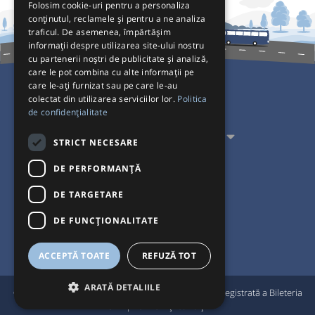
Folosim cookie-uri pentru a personaliza
conținutul, reclamele și pentru a ne analiza
traficul. De asemenea, împărtășim
informații despre utilizarea site-ului nostru
cu partenerii noștri de publicitate și analiză,
care le pot combina cu alte informații pe
care le-ați furnizat sau pe care le-au
colectat din utilizarea serviciilor lor.
Politica
Pentru Călători
de confidențialitate
Pentru Transportatori
STRICT NECESARE
Interacționăm
DE PERFORMANȚĂ
DE TARGETARE
Acceptăm plăți cu
DE FUNCŢIONALITATE
ACCEPTĂ TOATE
REFUZĂ TOT
ARATĂ DETALIILE
®
© Bileteria 2004-2026 | Autogari.RO
este marcă înregistrată a Bileteria
SRL |
Termeni și condiții