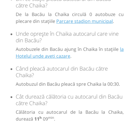
h
min
11
09
L
M
M
J
V
S
D
către Chaika?
De la Bacău la Chaika circulă 0 autobuze cu
€
71
plecare din stațiile
Parcare stadion municipal
.
Cumpără
Unde oprește în Chaika autocarul care vine
Sursa:
Hello Holidays SRL
| Ultima actualizare:
07/2026
din Bacău?
Autobuzele din Bacău ajung în Chaika în stațiile
la
Hotelul unde aveti cazare
.
Când pleacă autocarul din Bacău către
Chaika?
Autobuzul din Bacău pleacă spre Chaika la 00:30.
Cât durează călătoria cu autocarul din Bacău
către Chaika?
Călătoria cu autocarul de la Bacău la Chaika,
h
min
durează
11
09
.