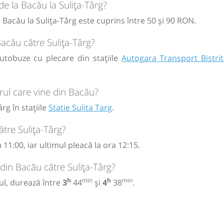
de la Bacău la Sulița-Târg?
 Bacău la Sulița-Târg este cuprins între 50 și 90 RON.
ă
bilet
circulație:
Bacău către Sulița-Târg?
M
M
J
V
S
D
autobuze cu plecare din stațiile
Autogara Transport Bistri
ă
bilet
rul care vine din Bacău?
rg în stațiile
Statie Sulita Targ
.
tre Sulița-Târg?
11:00, iar ultimul pleacă la ora 12:15.
din Bacău către Sulița-Târg?
h
min
h
min
ul, durează între
3
44
și
4
38
.