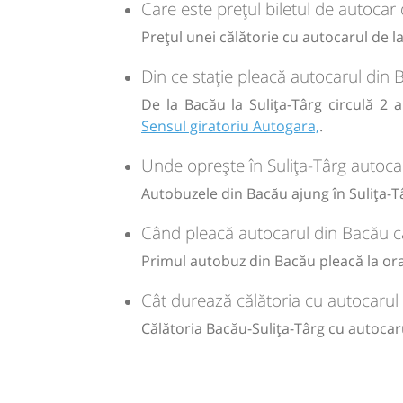
Care este prețul biletul de autocar 
15:40
Sulița-Târg
Statie Sulita Targ
Prețul unei călătorie cu autocarul de la
lei
50
Cumpăr
Durată:
Zile de 
Din ce stație pleacă autocarul din 
h
min
4
38
L
Sursa:
RVG Speed
| Ultima actualizare:
08/2026
De la Bacău la Sulița-Târg circulă 2 
Sensul giratoriu Autogara,
.
lei
90
Cumpăr
Unde oprește în Sulița-Târg autoca
Autobuzele din Bacău ajung în Sulița-Tâ
Sursa:
Hermes SRL
| Ultima actualizare:
07/2026
Când pleacă autocarul din Bacău că
Primul autobuz din Bacău pleacă la ora 
Cât durează călătoria cu autocarul 
Călătoria Bacău-Sulița-Târg cu autocar