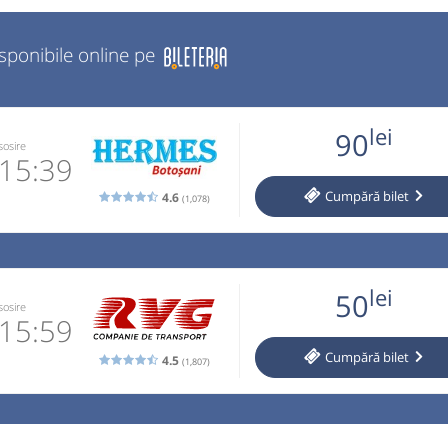
isponibile online pe
lei
90
sosire
15:39
Cumpără
bilet
4.6
(1,078)
2 084 141
 email
lei
50
 operator
sosire
15:59
Cumpără
bilet
ste valabil
4.5
(1,807)
lează!!!).
1-531.589
 email