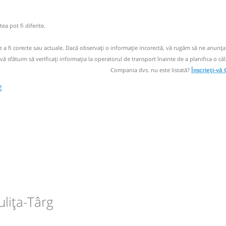
operator
ita SRL
ea pot fi diferite.
47 585 438
 Botoșani
de a fi corecte sau actuale. Dacă observați o informaţie incorectă, vă rugăm să ne anunțaț
 vă sfătuim să verificaţi informaţia la operatorul de transport înainte de a planifica o căl
Compania dvs. nu este listată?
Înscrieți-vă
g
a,
SRL
CURESTI
SRL
ni -
lița-Târg
circulație:
M
M
J
V
S
D