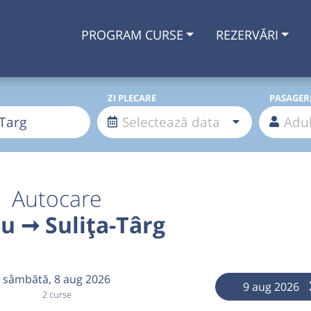
PROGRAM CURSE
REZERVĂRI
ZI PLECARE
PASAGER
Autocare
u ➞ Sulița-Târg
sâmbătă,
8 aug 2026
9 aug 2026
2 curse