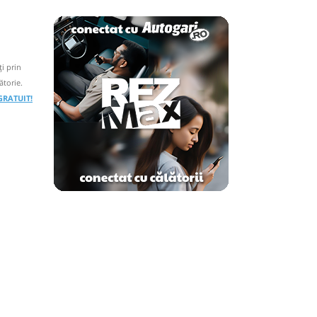
i prin
ătorie.
 GRATUIT!