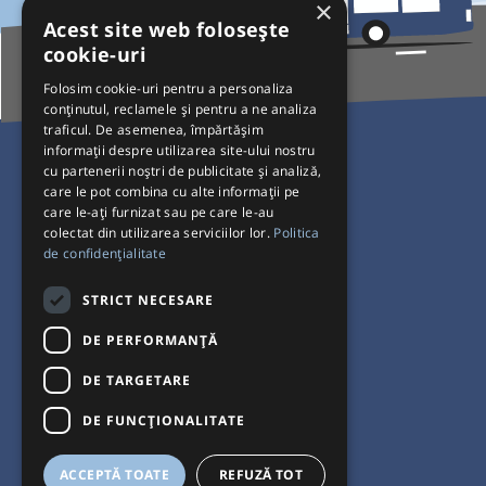
×
Acest site web folosește
cookie-uri
Folosim cookie-uri pentru a personaliza
conținutul, reclamele și pentru a ne analiza
traficul. De asemenea, împărtășim
Pentru Călători
informații despre utilizarea site-ului nostru
cu partenerii noștri de publicitate și analiză,
Curse autobuz
care le pot combina cu alte informații pe
care le-ați furnizat sau pe care le-au
Plecări/Sosiri
colectat din utilizarea serviciilor lor.
Politica
Program operatori
de confidențialitate
Termeni și condiții
STRICT NECESARE
Setări de cookie-uri
DE PERFORMANȚĂ
DE TARGETARE
DE FUNCŢIONALITATE
ACCEPTĂ TOATE
REFUZĂ TOT