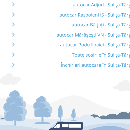
autocar Adjud - Sulița-Târ
autocar Razboieni IS - Sulița-Târ
autocar Bălțați - Sulița-Târ
autocar Mărășești VN - Sulița-Târ
autocar Podu Iloaiei - Sulița-Târ
Toate sosirile în Sulița-Târ
Închirieri autocare în Sulița-Târ