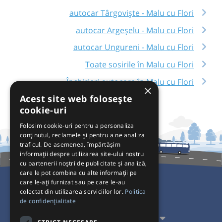
autocar Târgoviște - Malu cu Flori
autocar Argeșelu - Malu cu Flori
autocar Ungureni - Malu cu Flori
Toate sosirile în Malu cu Flori
Închirieri autocare în Malu cu Flori
×
Acest site web folosește
cookie-uri
Folosim cookie-uri pentru a personaliza
conținutul, reclamele și pentru a ne analiza
traficul. De asemenea, împărtășim
informații despre utilizarea site-ului nostru
cu partenerii noștri de publicitate și analiză,
care le pot combina cu alte informații pe
care le-ați furnizat sau pe care le-au
colectat din utilizarea serviciilor lor.
Politica
Pentru Călători
de confidențialitate
Pentru Transportatori