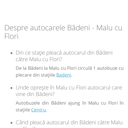
min
20
L
M
M
J
V
S
D
-
Despre autocarele Bădeni - Malu cu
Flori
Sursa:
GRUP ATYC SRL
| Ultima actualizare:
11/2025
Din ce stație pleacă autocarul din Bădeni
către Malu cu Flori?
De la Bădeni la Malu cu Flori circulă 1 autobuze cu
plecare din stațiile
Badeni
.
Unde oprește în Malu cu Flori autocarul care
vine din Bădeni?
Autobuzele din Bădeni ajung în Malu cu Flori în
stațiile
Centru
.
Când pleacă autocarul din Bădeni către Malu