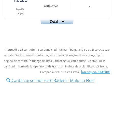
-
Grup Atyc
20m
Detalii
0743335888
Grup Atyc
Trimite email
GRUP ATYC SRL
Pagină operator
Informaţiile vă sunt oferite cu bună credinţă, dar fără garanţia de a fi corecte sau
Nu a circulat?
Semnalați aici
⤣
actuale. Dacă observați o informaţie incorectă, vă rugăm să ne anunțați prin
NOU!
Pune poze din călătoria ta
pagina de contact. În funcție de data ultimei actualizări a cursei, vă sfătuim să
verificaţi informaţia la operatorul de transport înainte de a planifica o călătorie.
12:20
Bădeni
Badeni
Compania dvs. nu este listată?
Înscrieți-vă GRATUIT!
Microbuz: * Campulung Muscel-Targoviste
Caută curse indirecte Bădeni - Malu cu Flori
Afiseaza itinerariu
12:40
Malu cu Flori
Centru
Durată:
Zile de circulație: