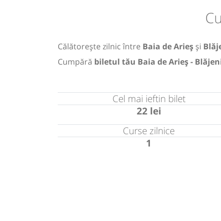
Cu
Călătorește zilnic între
Baia de Arieș
și
Blăj
Cumpără
biletul tău Baia de Arieș - Blăjen
Cel mai ieftin bilet
22 lei
Curse zilnice
1