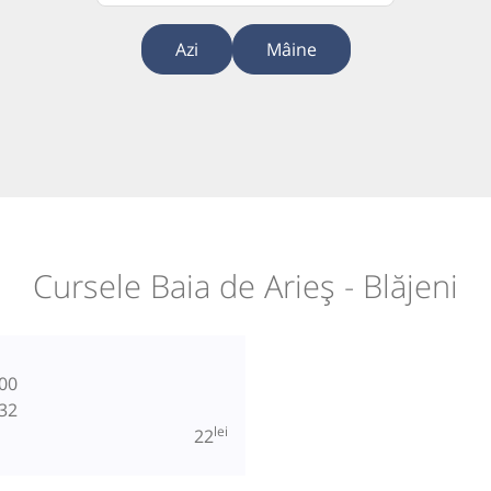
Azi
Mâine
Cursele Baia de Arieș - Blăjeni
00
32
lei
22