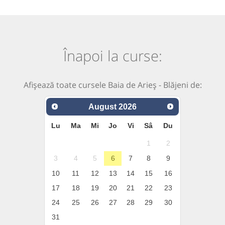
Înapoi la curse:
Afișează toate cursele Baia de Arieș - Blăjeni de:
August
2026
Lu
Ma
Mi
Jo
Vi
Sâ
Du
1
2
3
4
5
6
7
8
9
10
11
12
13
14
15
16
17
18
19
20
21
22
23
24
25
26
27
28
29
30
31