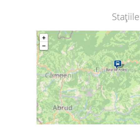
Stațiil
+
−