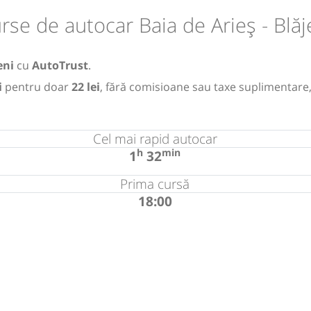
rse de autocar Baia de Arieș - Blăj
eni
cu
AutoTrust
.
i
pentru doar
22 lei
, fără comisioane sau taxe suplimentare,
Cel mai rapid autocar
h
min
1
32
Prima cursă
18:00