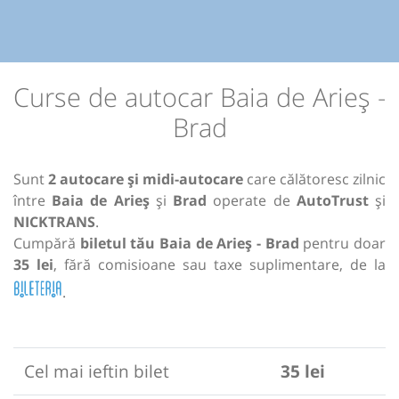
Curse de autocar Baia de Arieș -
Brad
Sunt
2 autocare și midi-autocare
care călătoresc zilnic
între
Baia de Arieș
și
Brad
operate de
AutoTrust
și
NICKTRANS
.
Cumpără
biletul tău Baia de Arieș - Brad
pentru doar
35 lei
, fără comisioane sau taxe suplimentare, de la
.
Cel mai ieftin bilet
35 lei