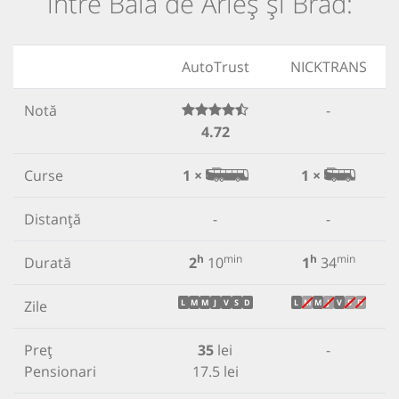
între Baia de Arieș și Brad:
AutoTrust
NICKTRANS
Notă
-
4.72
Curse
1 ×
1 ×
Distanță
-
-
h
min
h
min
Durată
2
10
1
34
Zile
L
M
M
J
V
S
D
L
M
M
J
V
S
D
Preț
35
lei
-
Pensionari
17.5 lei