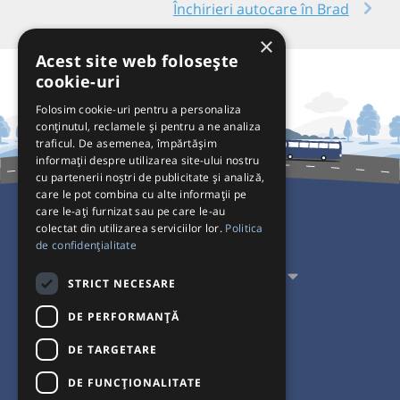
Închirieri autocare în Brad
×
Acest site web folosește
cookie-uri
Folosim cookie-uri pentru a personaliza
conținutul, reclamele și pentru a ne analiza
traficul. De asemenea, împărtășim
informații despre utilizarea site-ului nostru
cu partenerii noștri de publicitate și analiză,
care le pot combina cu alte informații pe
care le-ați furnizat sau pe care le-au
colectat din utilizarea serviciilor lor.
Politica
Pentru Călători
de confidențialitate
Pentru Transportatori
STRICT NECESARE
Interacționăm
DE PERFORMANȚĂ
DE TARGETARE
Acceptăm plăți cu
DE FUNCŢIONALITATE