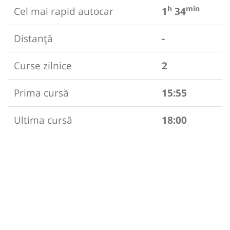
h
min
Cel mai rapid autocar
1
34
Distanță
-
Curse zilnice
2
Prima cursă
15:55
Ultima cursă
18:00