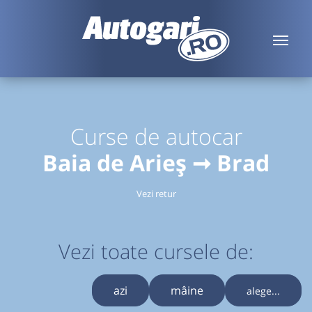
Curse de autocar
Baia de Arieș ➞ Brad
Vezi retur
Vezi toate cursele de:
azi
mâine
alege...