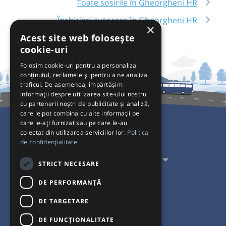
Toate sosirile în Gheorgheni HR
Închirieri autocare în Gheorgheni HR
×
Acest site web folosește
cookie-uri
Folosim cookie-uri pentru a personaliza
conținutul, reclamele și pentru a ne analiza
traficul. De asemenea, împărtășim
informații despre utilizarea site-ului nostru
cu partenerii noștri de publicitate și analiză,
care le pot combina cu alte informații pe
care le-ați furnizat sau pe care le-au
colectat din utilizarea serviciilor lor.
Politica
Pentru Călători
de confidențialitate
Pentru Transportatori
STRICT NECESARE
Interacționăm
DE PERFORMANȚĂ
DE TARGETARE
Acceptăm plăți cu
DE FUNCŢIONALITATE