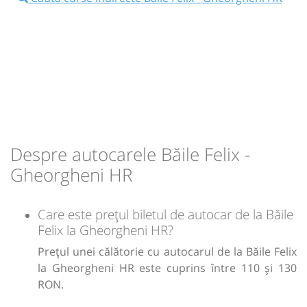
Durată:
Zile de circulație:
h
min
8
59
L
M
M
J
V
S
D
09:30
Băile Felix
Statie Baile Felix
lei
120
Cumpără
Autocar: RETUR Iasi - Oradea
Afiseaza itinerariu
Sursa:
Alex Tour Inter SRL
| Ultima actualizare:
07/2026
18:14
Gheorgheni HR
Liceul Solomon Erno
Despre autocarele Băile Felix -
Gheorgheni HR
Durată:
Zile de circulație:
h
min
8
44
L
M
M
J
V
S
D
Care este prețul biletul de autocar de la Băile
Felix la Gheorgheni HR?
lei
130
Cumpără
Prețul unei călătorie cu autocarul de la Băile Felix
la Gheorgheni HR este cuprins între 110 și 130
Sursa:
Irina Travel SRL
| Ultima actualizare:
08/2026
RON.