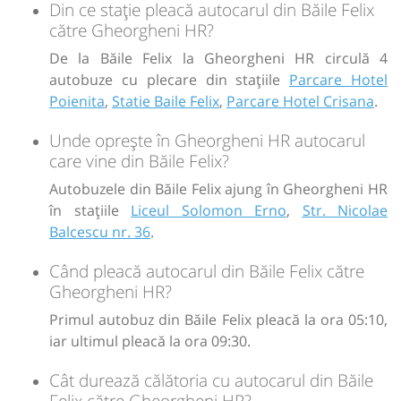
Din ce stație pleacă autocarul din Băile Felix
către Gheorgheni HR?
De la Băile Felix la Gheorgheni HR circulă 4
autobuze cu plecare din stațiile
Parcare Hotel
Poienita
,
Statie Baile Felix
,
Parcare Hotel Crisana
.
Unde oprește în Gheorgheni HR autocarul
care vine din Băile Felix?
Autobuzele din Băile Felix ajung în Gheorgheni HR
în stațiile
Liceul Solomon Erno
,
Str. Nicolae
Balcescu nr. 36
.
Când pleacă autocarul din Băile Felix către
Gheorgheni HR?
Primul autobuz din Băile Felix pleacă la ora 05:10,
iar ultimul pleacă la ora 09:30.
Cât durează călătoria cu autocarul din Băile
Felix către Gheorgheni HR?