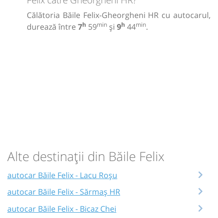
Călătoria Băile Felix-Gheorgheni HR cu autocarul,
h
min
h
min
durează între
7
59
și
9
44
.
Alte destinații din Băile Felix
autocar Băile Felix - Lacu Roșu
autocar Băile Felix - Sărmaș HR
autocar Băile Felix - Bicaz Chei