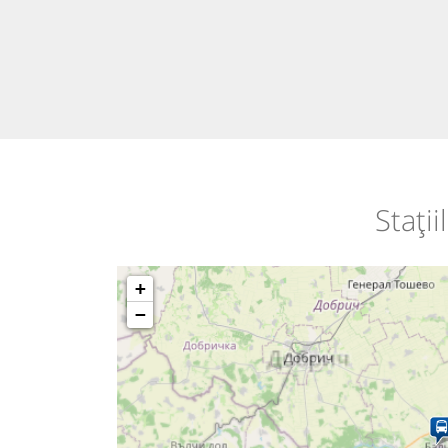
Stați
+
−