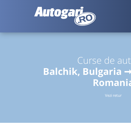
Curse de au
Balchik, Bulgaria ➞
Romani
Vezi retur