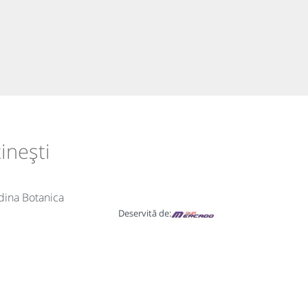
inești
dina Botanica
Deservită de: