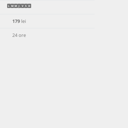
L
M
M
J
V
S
D
179
lei
24 ore