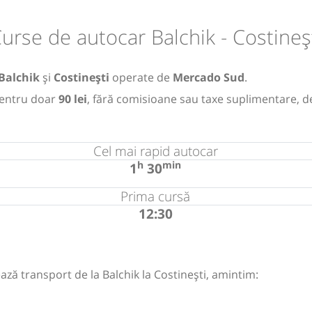
urse de autocar Balchik - Costineș
Balchik
și
Costinești
operate de
Mercado Sud
.
entru doar
90 lei
, fără comisioane sau taxe suplimentare, d
Cel mai rapid autocar
h
min
1
30
Prima cursă
12:30
ază transport de la Balchik la Costinești, amintim: