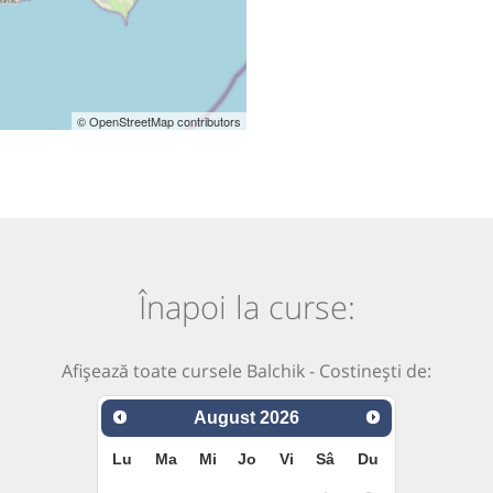
© OpenStreetMap contributors
Înapoi la curse:
Afișează toate cursele Balchik - Costinești de:
August
2026
Lu
Ma
Mi
Jo
Vi
Sâ
Du