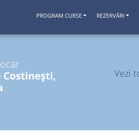
PROGRAM CURSE
REZERVĂRI
tocar
Vezi t
 Costinești,
a