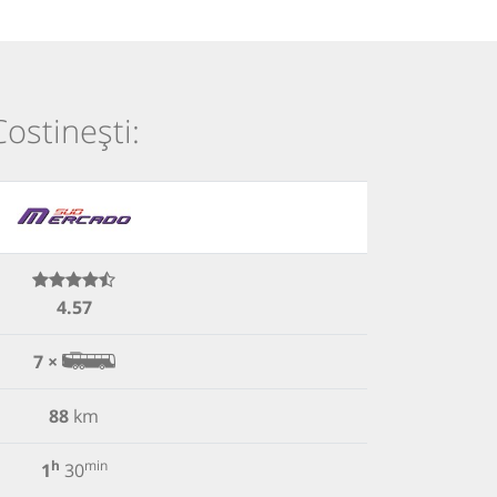
Costinești:
4.57
7 ×
88
km
h
min
1
30