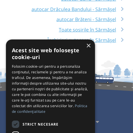
autocar Drăculea Bandului - Sărmășel
autocar Brăteni - Sărmășel
Toate sosirile în Sărmășel
Închirieri autocare în Sărmășel
×
Acest site web folosește
cookie-uri
Folosim cookie-uri pentru a personaliza
conținutul, reclamele și pentru a ne analiza
traficul. De asemenea, împărtășim
informații despre utilizarea site-ului nostru
cu partenerii noștri de publicitate și analiză,
care le pot combina cu alte informații pe
care le-ați furnizat sau pe care le-au
colectat din utilizarea serviciilor lor.
Politica
Pentru Călători
de confidențialitate
Pentru Transportatori
STRICT NECESARE