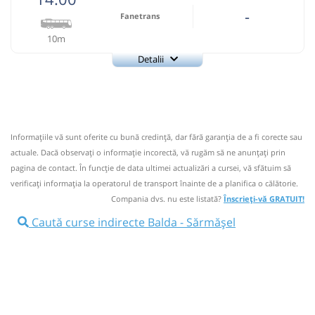
-
Fanetrans
10m
Detalii
+4-0745-145.848
Fanetrans
Trimite email
Prodcomimpex Fanetrans SRL
Pagină operator
Informaţiile vă sunt oferite cu bună credinţă, dar fără garanţia de a fi corecte sau
Info: +4-0745-145.848;+4-0744-639.252
actuale. Dacă observați o informaţie incorectă, vă rugăm să ne anunțați prin
Nu a circulat?
Semnalați aici
(
12 comentarii
)
pagina de contact. În funcție de data ultimei actualizări a cursei, vă sfătuim să
⤣
verificaţi informaţia la operatorul de transport înainte de a planifica o călătorie.
NOU!
Pune poze din călătoria ta
Compania dvs. nu este listată?
Înscrieți-vă GRATUIT!
14:00
Balda
Statie
Caută curse indirecte Balda - Sărmășel
Autocar: Targu Mures - Bistrita
Afiseaza itinerariu
14:10
Sărmășel
statie autobuz