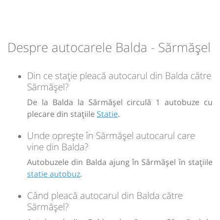
Durată:
Zile de circulație:
min
10
L
M
M
J
V
S
D
Despre autocarele Balda - Sărmășel
-
Din ce stație pleacă autocarul din Balda către
Sărmășel?
Sursa:
Prodcomimpex Fanetrans SRL
| Ultima actualizare:
03/2026
De la Balda la Sărmășel circulă 1 autobuze cu
plecare din stațiile
Statie
.
Unde oprește în Sărmășel autocarul care
vine din Balda?
Autobuzele din Balda ajung în Sărmășel în stațiile
statie autobuz
.
Când pleacă autocarul din Balda către
Sărmășel?