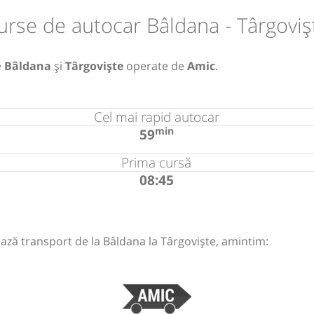
urse de autocar Bâldana - Târgoviș
e
Bâldana
și
Târgoviște
operate de
Amic
.
Cel mai rapid autocar
min
59
Prima cursă
08:45
ază transport de la Bâldana la Târgoviște, amintim: