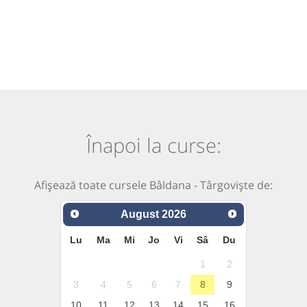
Înapoi la curse:
Afișează toate cursele Bâldana - Târgoviște de:
August
2026
Lu
Ma
Mi
Jo
Vi
Sâ
Du
1
2
3
4
5
6
7
8
9
10
11
12
13
14
15
16