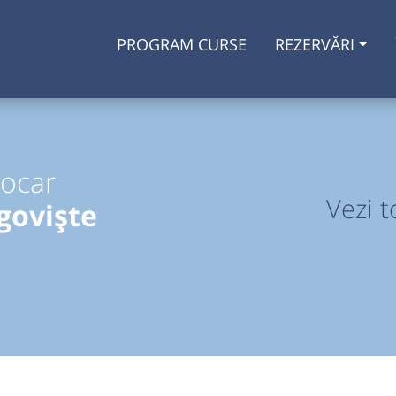
PROGRAM CURSE
REZERVĂRI
tocar
Vezi t
goviște