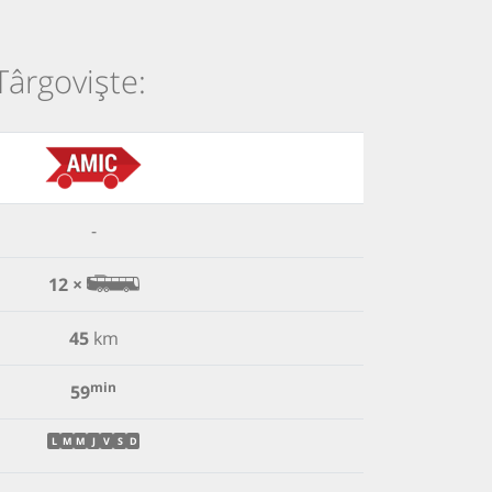
Târgoviște:
-
12 ×
45
km
min
59
L
M
M
J
V
S
D