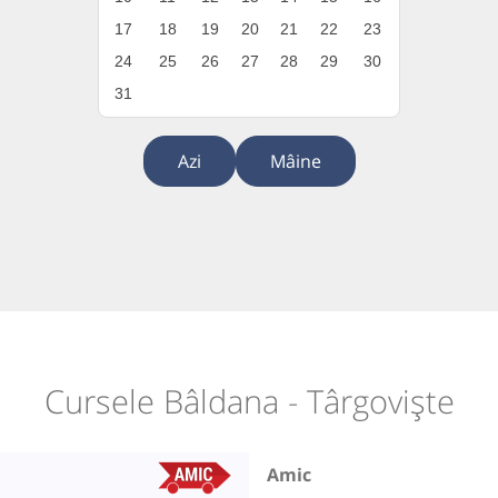
17
18
19
20
21
22
23
24
25
26
27
28
29
30
31
Azi
Mâine
Cursele Bâldana - Târgoviște
Amic