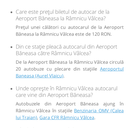
Sursa:
Siva Trans SRL
| Ultima actualizare:
08/2026
Durată:
Zile de circulație:
Care este prețul biletul de autocar de la
h
min
2
30
Aeroport Băneasa la Râmnicu Vâlcea?
L
M
M
J
V
S
D
Prețul unei călători cu autocarul de la Aeroport
Băneasa la Râmnicu Vâlcea este de 120 RON.
lei
120
Cumpără
Din ce stație pleacă autocarul din Aeroport
Sursa:
B&B Ilan Travel SRL
| Ultima actualizare:
06/2026
Băneasa către Râmnicu Vâlcea?
De la Aeroport Băneasa la Râmnicu Vâlcea circulă
20 autobuze cu plecare din stațiile
Aeroportul
Baneasa (Aurel Vlaicu)
.
Unde oprește în Râmnicu Vâlcea autocarul
care vine din Aeroport Băneasa?
Autobuzele din Aeroport Băneasa ajung în
Râmnicu Vâlcea în stațiile
Benzinaria OMV (Calea
lui Traian)
,
Gara CFR Râmnicu Vâlcea
.