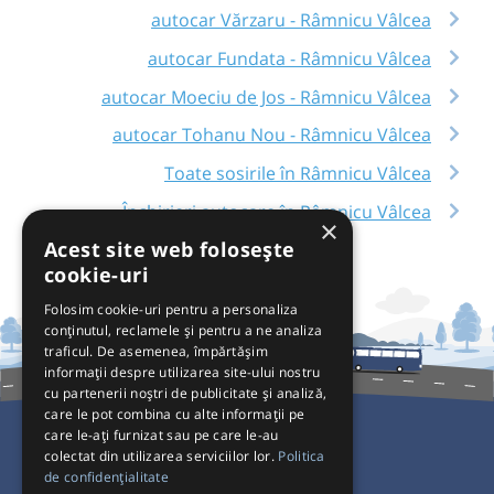
autocar Vărzaru - Râmnicu Vâlcea
autocar Fundata - Râmnicu Vâlcea
autocar Moeciu de Jos - Râmnicu Vâlcea
autocar Tohanu Nou - Râmnicu Vâlcea
Toate sosirile în Râmnicu Vâlcea
Închirieri autocare în Râmnicu Vâlcea
×
Acest site web folosește
cookie-uri
Folosim cookie-uri pentru a personaliza
conținutul, reclamele și pentru a ne analiza
traficul. De asemenea, împărtășim
informații despre utilizarea site-ului nostru
cu partenerii noștri de publicitate și analiză,
care le pot combina cu alte informații pe
care le-ați furnizat sau pe care le-au
colectat din utilizarea serviciilor lor.
Politica
Pentru Călători
de confidențialitate