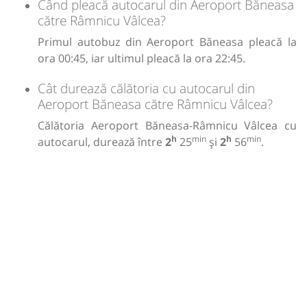
Când pleacă autocarul din Aeroport Băneasa
către Râmnicu Vâlcea?
Primul autobuz din Aeroport Băneasa pleacă la
ora 00:45, iar ultimul pleacă la ora 22:45.
Cât durează călătoria cu autocarul din
Aeroport Băneasa către Râmnicu Vâlcea?
Călătoria Aeroport Băneasa-Râmnicu Vâlcea cu
h
min
h
min
autocarul, durează între
2
25
și
2
56
.