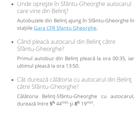
Unde oprește în Sfântu-Gheorghe autocarul
Sursa:
Trans Olteanu Tour SRL
| Ultima actualizare:
07/2026
care vine din Belinț?
22:10
Sfântu-Gheorghe
Gara CFR Sfantu
Gheorghe
Autobuzele din Belinț ajung în Sfântu-Gheorghe în
stațiile
Gara CFR Sfantu Gheorghe
.
Durată:
Zile de circulație:
Când pleacă autocarul din Belinț către
h
min
8
19
L
M
M
J
V
S
D
Sfântu-Gheorghe?
Primul autobuz din Belinț pleacă la ora 00:35, iar
lei
235
ultimul pleacă la ora 13:50.
Cumpără
Cât durează călătoria cu autocarul din Belinț
Sursa:
Trans Olteanu Tour SRL
| Ultima actualizare:
07/2026
către Sfântu-Gheorghe?
Călătoria Belinț-Sfântu-Gheorghe cu autocarul,
h
min
h
min
durează între
5
44
și
8
19
.