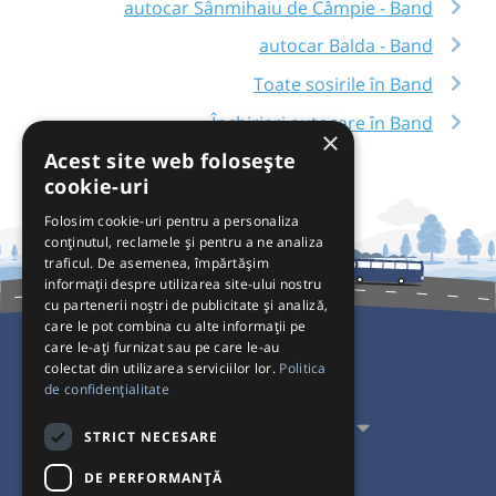
autocar Sânmihaiu de Câmpie - Band
autocar Balda - Band
Toate sosirile în Band
Închirieri autocare în Band
×
Acest site web folosește
cookie-uri
Folosim cookie-uri pentru a personaliza
conținutul, reclamele și pentru a ne analiza
traficul. De asemenea, împărtășim
informații despre utilizarea site-ului nostru
cu partenerii noștri de publicitate și analiză,
care le pot combina cu alte informații pe
care le-ați furnizat sau pe care le-au
colectat din utilizarea serviciilor lor.
Politica
Pentru Călători
de confidențialitate
Pentru Transportatori
STRICT NECESARE
Interacționăm
DE PERFORMANȚĂ