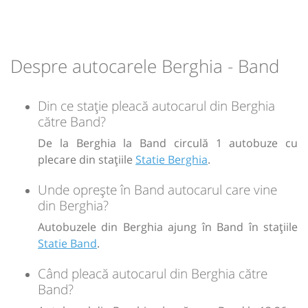
Durată:
Zile de circulație:
min
07
L
M
M
J
V
S
D
Despre autocarele Berghia - Band
-
Din ce stație pleacă autocarul din Berghia
către Band?
Sursa:
Prodcomimpex Fanetrans SRL
| Ultima actualizare:
03/2026
De la Berghia la Band circulă 1 autobuze cu
plecare din stațiile
Statie Berghia
.
Unde oprește în Band autocarul care vine
din Berghia?
Autobuzele din Berghia ajung în Band în stațiile
Statie Band
.
Când pleacă autocarul din Berghia către
Band?