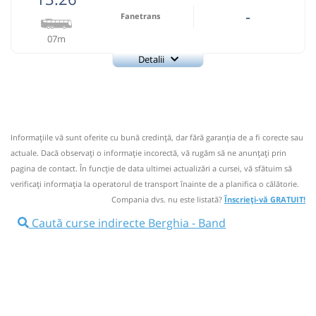
-
Fanetrans
07m
Detalii
+4-0745-145.848
Fanetrans
Trimite email
Prodcomimpex Fanetrans SRL
Pagină operator
Informaţiile vă sunt oferite cu bună credinţă, dar fără garanţia de a fi corecte sau
Info: +4-0745-145.848;+4-0744-639.252
actuale. Dacă observați o informaţie incorectă, vă rugăm să ne anunțați prin
Nu a circulat?
Semnalați aici
(
12 comentarii
)
pagina de contact. În funcție de data ultimei actualizări a cursei, vă sfătuim să
⤣
verificaţi informaţia la operatorul de transport înainte de a planifica o călătorie.
NOU!
Pune poze din călătoria ta
Compania dvs. nu este listată?
Înscrieți-vă GRATUIT!
13:26
Berghia
Statie Berghia
Caută curse indirecte Berghia - Band
Autocar: Targu Mures - Bistrita
Afiseaza itinerariu
13:33
Band
Statie Band