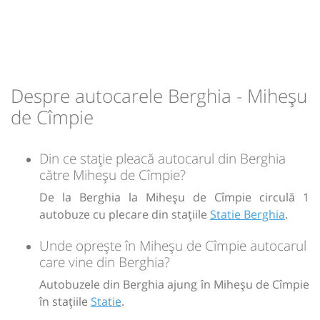
13:56
Miheșu de Cîmpie
Statie
Durată:
Zile de circulație:
min
30
L
M
M
J
V
S
D
Despre autocarele Berghia - Miheșu
-
de Cîmpie
Sursa:
Prodcomimpex Fanetrans SRL
| Ultima actualizare:
03/2026
Din ce stație pleacă autocarul din Berghia
către Miheșu de Cîmpie?
De la Berghia la Miheșu de Cîmpie circulă 1
autobuze cu plecare din stațiile
Statie Berghia
.
Unde oprește în Miheșu de Cîmpie autocarul
care vine din Berghia?
Autobuzele din Berghia ajung în Miheșu de Cîmpie
în stațiile
Statie
.