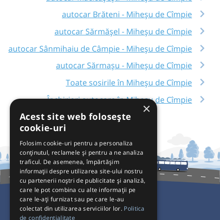
autocar Brăteni - Miheșu de Cîmpie
autocar Sărmășel - Miheșu de Cîmpie
autocar Sânmihaiu de Câmpie - Miheșu de Cîmpie
autocar Sărmașu - Miheșu de Cîmpie
Toate sosirile în Miheșu de Cîmpie
Închirieri autocare în Miheșu de Cîmpie
×
Acest site web folosește
cookie-uri
Folosim cookie-uri pentru a personaliza
conținutul, reclamele și pentru a ne analiza
traficul. De asemenea, împărtășim
informații despre utilizarea site-ului nostru
cu partenerii noștri de publicitate și analiză,
care le pot combina cu alte informații pe
care le-ați furnizat sau pe care le-au
colectat din utilizarea serviciilor lor.
Politica
Pentru Călători
de confidențialitate