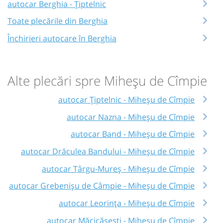
autocar Berghia - Țiptelnic
Toate plecările din Berghia
Închirieri autocare în Berghia
Alte plecări spre Miheșu de Cîmpie
autocar Țiptelnic - Miheșu de Cîmpie
autocar Nazna - Miheșu de Cîmpie
autocar Band - Miheșu de Cîmpie
autocar Drăculea Bandului - Miheșu de Cîmpie
autocar Târgu-Mureș - Miheșu de Cîmpie
autocar Grebenișu de Câmpie - Miheșu de Cîmpie
autocar Leorința - Miheșu de Cîmpie
autocar Măcicășești - Miheșu de Cîmpie