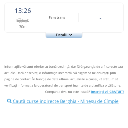
13:26
-
Fanetrans
30m
Detalii
+4-0745-145.848
Fanetrans
Trimite email
Prodcomimpex Fanetrans SRL
Pagină operator
Informaţiile vă sunt oferite cu bună credinţă, dar fără garanţia de a fi corecte sau
Info: +4-0745-145.848;+4-0744-639.252
actuale. Dacă observați o informaţie incorectă, vă rugăm să ne anunțați prin
Nu a circulat?
Semnalați aici
(
12 comentarii
)
pagina de contact. În funcție de data ultimei actualizări a cursei, vă sfătuim să
⤣
verificaţi informaţia la operatorul de transport înainte de a planifica o călătorie.
NOU!
Pune poze din călătoria ta
Compania dvs. nu este listată?
Înscrieți-vă GRATUIT!
13:26
Berghia
Statie Berghia
Caută curse indirecte Berghia - Miheșu de Cîmpie
Autocar: Targu Mures - Bistrita
Afiseaza itinerariu