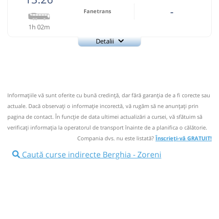
-
Fanetrans
1h 02m
Detalii
+4-0745-145.848
Fanetrans
Trimite email
Prodcomimpex Fanetrans SRL
Pagină operator
Informaţiile vă sunt oferite cu bună credinţă, dar fără garanţia de a fi corecte sau
Info: +4-0745-145.848;+4-0744-639.252
actuale. Dacă observați o informaţie incorectă, vă rugăm să ne anunțați prin
Nu a circulat?
Semnalați aici
(
12 comentarii
)
pagina de contact. În funcție de data ultimei actualizări a cursei, vă sfătuim să
⤣
verificaţi informaţia la operatorul de transport înainte de a planifica o călătorie.
NOU!
Pune poze din călătoria ta
Compania dvs. nu este listată?
Înscrieți-vă GRATUIT!
13:26
Berghia
Statie Berghia
Caută curse indirecte Berghia - Zoreni
Autocar: Targu Mures - Bistrita
Afiseaza itinerariu
14:28
Zoreni
Statia Zoreni