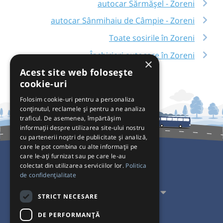
autocar Sărmășel - Zoreni
autocar Sânmihaiu de Câmpie - Zoreni
Toate sosirile în Zoreni
Închirieri autocare în Zoreni
×
Acest site web folosește
cookie-uri
Folosim cookie-uri pentru a personaliza
conținutul, reclamele și pentru a ne analiza
traficul. De asemenea, împărtășim
informații despre utilizarea site-ului nostru
cu partenerii noștri de publicitate și analiză,
care le pot combina cu alte informații pe
care le-ați furnizat sau pe care le-au
colectat din utilizarea serviciilor lor.
Politica
Pentru Călători
de confidențialitate
Pentru Transportatori
STRICT NECESARE
Interacționăm
DE PERFORMANȚĂ