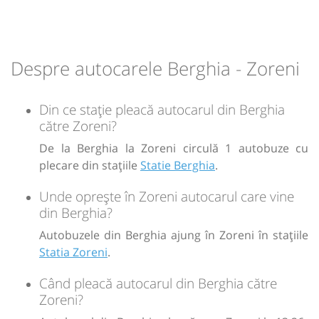
Durată:
Zile de circulație:
h
min
1
02
L
M
M
J
V
S
D
Despre autocarele Berghia - Zoreni
-
Din ce stație pleacă autocarul din Berghia
către Zoreni?
Sursa:
Prodcomimpex Fanetrans SRL
| Ultima actualizare:
03/2026
De la Berghia la Zoreni circulă 1 autobuze cu
plecare din stațiile
Statie Berghia
.
Unde oprește în Zoreni autocarul care vine
din Berghia?
Autobuzele din Berghia ajung în Zoreni în stațiile
Statia Zoreni
.
Când pleacă autocarul din Berghia către
Zoreni?