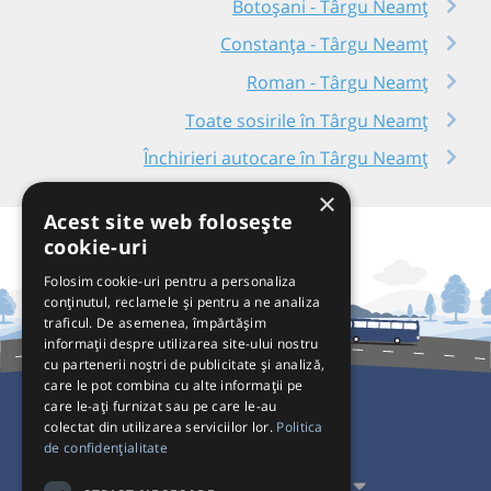
Botoșani - Târgu Neamț
Constanța - Târgu Neamț
Roman - Târgu Neamț
Toate sosirile în Târgu Neamț
Închirieri autocare în Târgu Neamț
×
Acest site web folosește
cookie-uri
Folosim cookie-uri pentru a personaliza
conținutul, reclamele și pentru a ne analiza
traficul. De asemenea, împărtășim
informații despre utilizarea site-ului nostru
cu partenerii noștri de publicitate și analiză,
care le pot combina cu alte informații pe
care le-ați furnizat sau pe care le-au
colectat din utilizarea serviciilor lor.
Politica
Pentru Călători
de confidențialitate
Pentru Transportatori