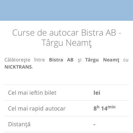
Curse de autocar Bistra AB -
Târgu Neamț
Călătorește între
Bistra AB
și
Târgu Neamț
cu
NICKTRANS
.
Cel mai ieftin bilet
lei
h
min
Cel mai rapid autocar
8
14
Distanță
-