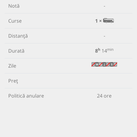
Notă
-
Curse
1 ×
Distanță
-
h
min
Durată
8
14
Zile
L
M
M
J
V
S
D
Preț
Politică anulare
24 ore