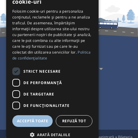
cookie-uri
Folosim cookie-uri pentru a personaliza
conținutul, reclamele și pentru a ne analiza
traficul. De asemenea, împărtășim
informații despre utilizarea site-ului nostru
cu partenerii noștri de publicitate și analiză,
care le pot combina cu alte informații pe
care le-ați furnizat sau pe care le-au
colectat din utilizarea serviciilor lor.
Politica
Pentru Călători
de confidențialitate
Pentru Transportatori
STRICT NECESARE
Interacționăm
DE PERFORMANȚĂ
DE TARGETARE
Acceptăm plăți cu
DE FUNCŢIONALITATE
ACCEPTĂ TOATE
REFUZĂ TOT
ARATĂ DETALIILE
®
© Bileteria 2004-2026 | Autogari.RO
este marcă înregistrată a Bileteria