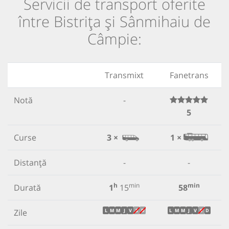
Servicii de transport oferite
între Bistrița și Sânmihaiu de
Câmpie:
Transmixt
Fanetrans
Notă
-
5
Curse
3 ×
1 ×
Distanță
-
-
h
min
min
Durată
1
15
58
Zile
L
M
M
J
V
S
D
L
M
M
J
V
S
D