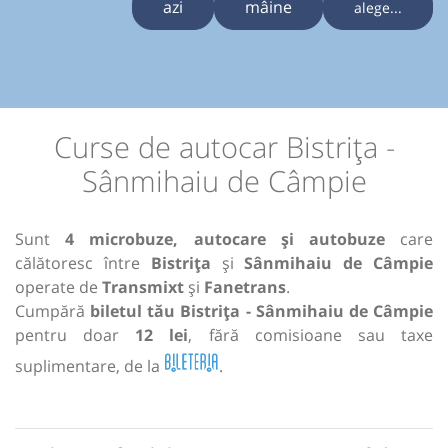
azi
mâine
alege...
Curse de autocar Bistrița -
Sânmihaiu de Câmpie
Sunt
4 microbuze, autocare și autobuze
care
călătoresc între
Bistrița
și
Sânmihaiu de Câmpie
operate de
Transmixt
și
Fanetrans
.
Cumpără
biletul tău Bistrița - Sânmihaiu de Câmpie
pentru doar
12 lei
, fără comisioane sau taxe
suplimentare, de la
.