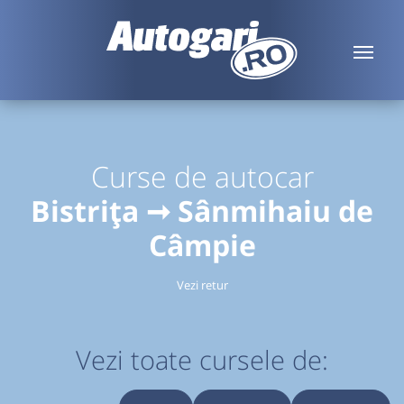
Curse de autocar
Bistrița ➞ Sânmihaiu de
Câmpie
Vezi retur
Vezi toate cursele de: