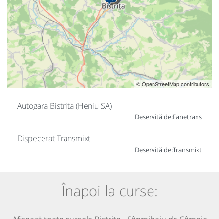
© OpenStreetMap contributors
Autogara Bistrita (Heniu SA)
Deservită de:
Fanetrans
Dispecerat Transmixt
Deservită de:
Transmixt
Înapoi la curse:
Afișează toate cursele Bistrița - Sânmihaiu de Câmpie