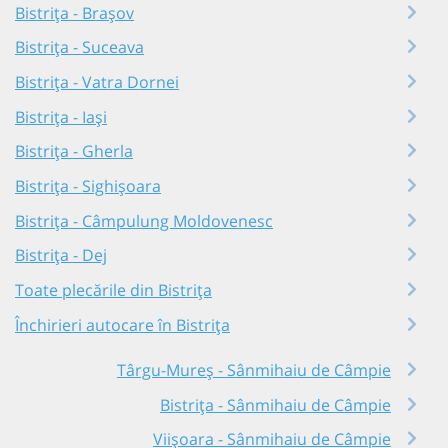
Bistrița - Brașov
Bistrița - Suceava
Bistrița - Vatra Dornei
Bistrița - Iași
Bistrița - Gherla
Bistrița - Sighișoara
Bistrița - Câmpulung Moldovenesc
Bistrița - Dej
Toate plecările din Bistrița
Închirieri autocare în Bistrița
Târgu-Mureș - Sânmihaiu de Câmpie
Bistrița - Sânmihaiu de Câmpie
Viișoara - Sânmihaiu de Câmpie