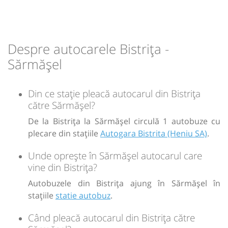
Durată:
Zile de circulație:
h
min
1
20
L
M
M
J
V
S
D
Despre autocarele Bistrița -
-
Sărmășel
Sursa:
Prodcomimpex Fanetrans SRL
| Ultima actualizare:
03/2026
Din ce stație pleacă autocarul din Bistrița
către Sărmășel?
De la Bistrița la Sărmășel circulă 1 autobuze cu
plecare din stațiile
Autogara Bistrita (Heniu SA)
.
Unde oprește în Sărmășel autocarul care
vine din Bistrița?
Autobuzele din Bistrița ajung în Sărmășel în
stațiile
statie autobuz
.
Când pleacă autocarul din Bistrița către