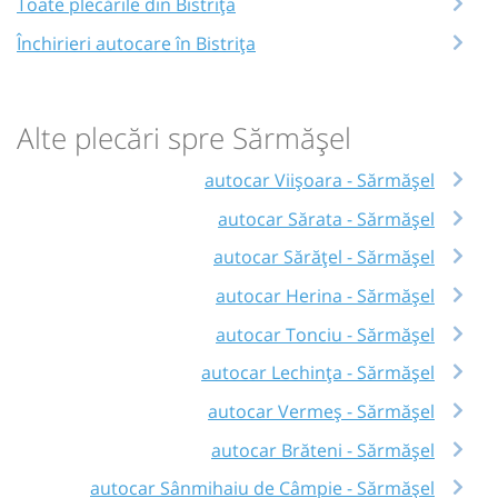
Toate plecările din Bistrița
Închirieri autocare în Bistrița
Alte plecări spre Sărmășel
autocar Viișoara - Sărmășel
autocar Sărata - Sărmășel
autocar Sărățel - Sărmășel
autocar Herina - Sărmășel
autocar Tonciu - Sărmășel
autocar Lechința - Sărmășel
autocar Vermeș - Sărmășel
autocar Brăteni - Sărmășel
autocar Sânmihaiu de Câmpie - Sărmășel