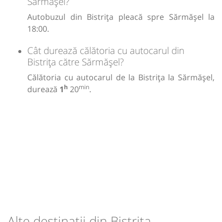
Sărmășel?
Autobuzul din Bistrița pleacă spre Sărmășel la
18:00.
Cât durează călătoria cu autocarul din
Bistrița către Sărmășel?
Călătoria cu autocarul de la Bistrița la Sărmășel,
h
min
durează
1
20
.
Alte destinații din Bistrița