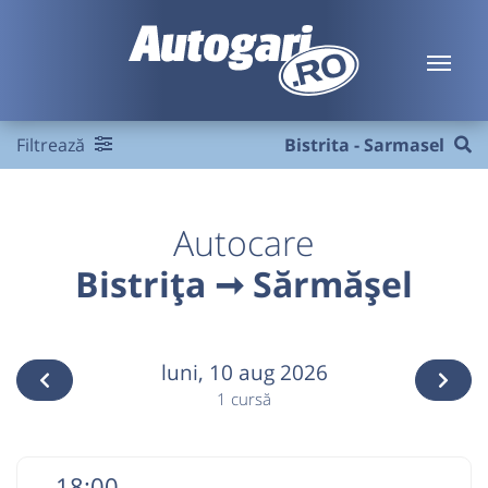
Filtrează
Bistrita - Sarmasel
Autocare
Bistrița ➞ Sărmășel
luni,
10 aug 2026
1 cursă
18:00