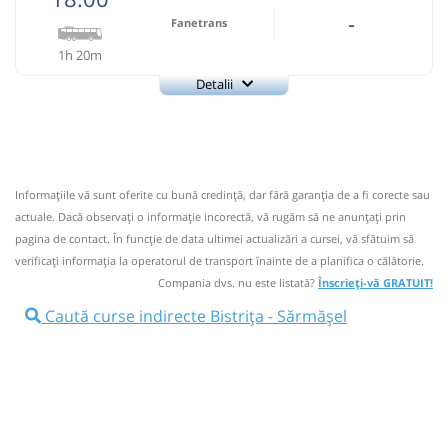
-
Fanetrans
1h 20m
Detalii
+4-0745-145.848
Fanetrans
Trimite email
Prodcomimpex Fanetrans SRL
Pagină operator
Informaţiile vă sunt oferite cu bună credinţă, dar fără garanţia de a fi corecte sau
Info: +4-0745-145.848;+4-0744-639.252
actuale. Dacă observați o informaţie incorectă, vă rugăm să ne anunțați prin
Nu a circulat?
Semnalați aici
(
5 comentarii
)
pagina de contact. În funcție de data ultimei actualizări a cursei, vă sfătuim să
⤣
verificaţi informaţia la operatorul de transport înainte de a planifica o călătorie.
NOU!
Pune poze din călătoria ta
Compania dvs. nu este listată?
Înscrieți-vă GRATUIT!
18:00
Bistrița
Autogara Bistrita (Heniu SA)
Caută curse indirecte Bistrița - Sărmășel
Autocar: Bistrita - Targu Mures
Afiseaza itinerariu
19:20
Sărmășel
statie autobuz