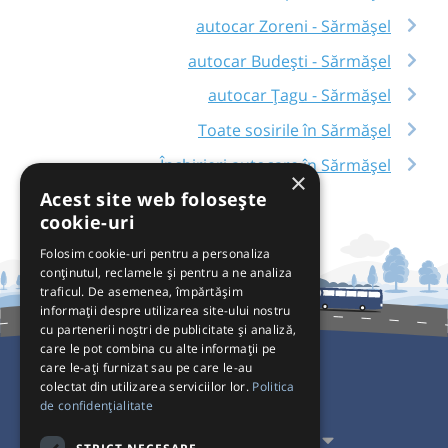
autocar Zoreni - Sărmășel
autocar Budești - Sărmășel
autocar Țagu - Sărmășel
Toate sosirile în Sărmășel
Închirieri autocare în Sărmășel
×
Acest site web folosește
cookie-uri
Folosim cookie-uri pentru a personaliza
conținutul, reclamele și pentru a ne analiza
traficul. De asemenea, împărtășim
informații despre utilizarea site-ului nostru
cu partenerii noștri de publicitate și analiză,
care le pot combina cu alte informații pe
care le-ați furnizat sau pe care le-au
colectat din utilizarea serviciilor lor.
Politica
Pentru Călători
de confidențialitate
Pentru Transportatori