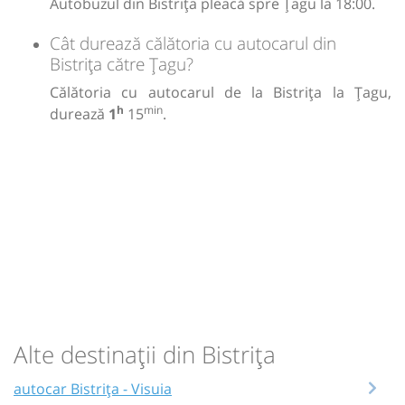
Autobuzul din Bistrița pleacă spre Țagu la 18:00.
Cât durează călătoria cu autocarul din
Bistrița către Țagu?
Călătoria cu autocarul de la Bistrița la Țagu,
h
min
durează
1
15
.
Alte destinații din Bistrița
autocar Bistrița - Visuia