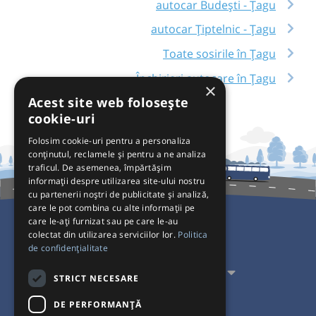
autocar Budești - Țagu
autocar Țiptelnic - Țagu
Toate sosirile în Țagu
Închirieri autocare în Țagu
×
Acest site web folosește
cookie-uri
Folosim cookie-uri pentru a personaliza
conținutul, reclamele și pentru a ne analiza
traficul. De asemenea, împărtășim
informații despre utilizarea site-ului nostru
cu partenerii noștri de publicitate și analiză,
care le pot combina cu alte informații pe
care le-ați furnizat sau pe care le-au
colectat din utilizarea serviciilor lor.
Politica
Pentru Călători
de confidențialitate
Pentru Transportatori
STRICT NECESARE
Interacționăm
DE PERFORMANȚĂ