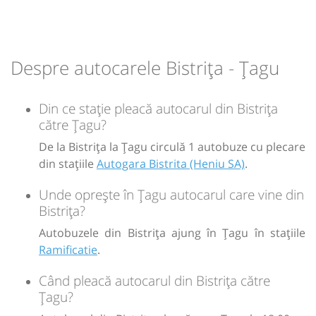
Durată:
Zile de circulație:
h
min
1
15
L
M
M
J
V
S
D
Despre autocarele Bistrița - Țagu
-
Din ce stație pleacă autocarul din Bistrița
către Țagu?
Sursa:
Prodcomimpex Fanetrans SRL
| Ultima actualizare:
03/2026
De la Bistrița la Țagu circulă 1 autobuze cu plecare
din stațiile
Autogara Bistrita (Heniu SA)
.
Unde oprește în Țagu autocarul care vine din
Bistrița?
Autobuzele din Bistrița ajung în Țagu în stațiile
Ramificatie
.
Când pleacă autocarul din Bistrița către
Țagu?