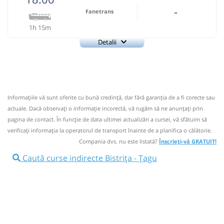
-
Fanetrans
1h 15m
Detalii
+4-0745-145.848
Fanetrans
Trimite email
Prodcomimpex Fanetrans SRL
Pagină operator
Informaţiile vă sunt oferite cu bună credinţă, dar fără garanţia de a fi corecte sau
Info: +4-0745-145.848;+4-0744-639.252
actuale. Dacă observați o informaţie incorectă, vă rugăm să ne anunțați prin
Nu a circulat?
Semnalați aici
(
5 comentarii
)
pagina de contact. În funcție de data ultimei actualizări a cursei, vă sfătuim să
⤣
verificaţi informaţia la operatorul de transport înainte de a planifica o călătorie.
NOU!
Pune poze din călătoria ta
Compania dvs. nu este listată?
Înscrieți-vă GRATUIT!
18:00
Bistrița
Autogara Bistrita (Heniu SA)
Caută curse indirecte Bistrița - Țagu
Autocar: Bistrita - Targu Mures
Afiseaza itinerariu
19:15
Țagu
Ramificatie