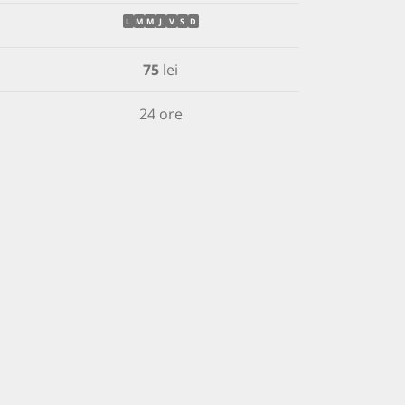
L
M
M
J
V
S
D
75
lei
24 ore