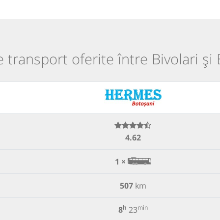
e transport oferite între Bivolari și
4.62
1 ×
507
km
h
min
8
23