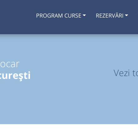
PROGRAM CURSE
REZERVĂRI
tocar
Vezi t
curești