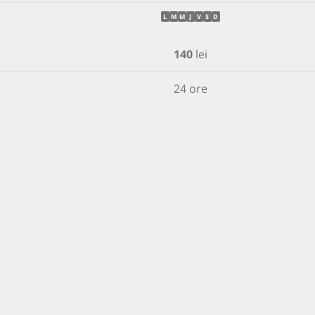
L
M
M
J
V
S
D
140
lei
24 ore