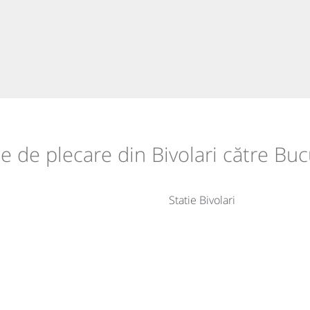
ile de plecare din Bivolari către Buc
Statie Bivolari