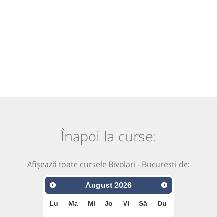
Înapoi la curse:
Afișează toate cursele Bivolari - București de:
August
2026
Lu
Ma
Mi
Jo
Vi
Sâ
Du