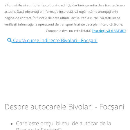
Informaţiile vă sunt oferite cu bună credinţă, dar fără garanţia de a fi corecte sau
Dotări:
Nu a circulat?
Semnalați aici
(
un comentariu
)
⤣
actuale. Dacă observați o informaţie incorectă, vă rugăm să ne anunțați prin
Afiseaza itinerariu
NOU!
Pune poze din călătoria ta
pagina de contact. În funcție de data ultimei actualizări a cursei, vă sfătuim să
verificaţi informaţia la operatorul de transport înainte de a planifica o călătorie.
06:35
Bivolari
Statie Bivolari
10:59
Focșani
Benzinaria Petrom (vis-a-vis
Compania dvs. nu este listată?
Înscrieți-vă GRATUIT!
Dedeman)
Caută curse indirecte Bivolari - Focșani
Autocar:
10690
Botoșani - Hlipiceni - Iași -
Roman
10690
Durată:
Zile de circulație:
Dotări:
h
min
4
49
L
M
M
J
V
S
D
Afiseaza itinerariu
lei
70
09:15
Roman
Autogara Ulderic Iosif SRL
Cumpără
Transbodare asigurată de operator.
Sursa:
RVG Speed
| Ultima actualizare:
08/2026
09:20
Roman
Autogara Ulderic Iosif SRL
Despre autocarele Bivolari - Focșani
Autocar:
10692
Darabani - Botoșani - Suceava -
București
10692
Care este prețul biletul de autocar de la
Dotări:
Bivolari la Focșani?