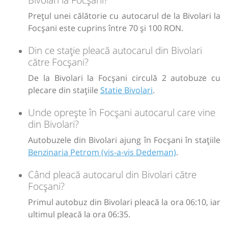
Afiseaza itinerariu
Prețul unei călătorie cu autocarul de la Bivolari la
Focșani este cuprins între 70 și 100 RON.
12:00
Focșani
Benzinaria Petrom (vis-a-vis
Din ce stație pleacă autocarul din Bivolari
Dedeman)
către Focșani?
De la Bivolari la Focșani circulă 2 autobuze cu
Durată:
Zile de circulație:
h
min
5
23
plecare din stațiile
Statie Bivolari
.
L
M
M
J
V
S
D
Unde oprește în Focșani autocarul care vine
din Bivolari?
lei
100
Cumpără
Autobuzele din Bivolari ajung în Focșani în stațiile
Benzinaria Petrom (vis-a-vis Dedeman)
.
Sursa:
Hermes SRL
| Ultima actualizare:
07/2026
Când pleacă autocarul din Bivolari către
Focșani?
Primul autobuz din Bivolari pleacă la ora 06:10, iar
ultimul pleacă la ora 06:35.