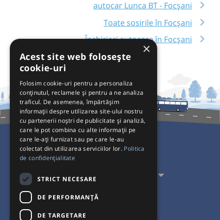
autocar Lunca BT - Focșani
Toate sosirile în Focșani
Închirieri autocare în Focșani
×
Acest site web folosește
cookie-uri
Folosim cookie-uri pentru a personaliza
conținutul, reclamele și pentru a ne analiza
traficul. De asemenea, împărtășim
informații despre utilizarea site-ului nostru
cu partenerii noștri de publicitate și analiză,
care le pot combina cu alte informații pe
care le-ați furnizat sau pe care le-au
colectat din utilizarea serviciilor lor.
Politica
Pentru Călători
de confidențialitate
Pentru Transportatori
STRICT NECESARE
Interacționăm
DE PERFORMANȚĂ
DE TARGETARE
Acceptăm plăți cu