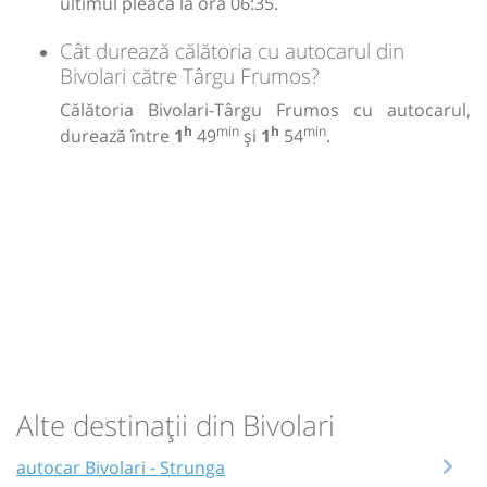
ultimul pleacă la ora 06:35.
Cât durează călătoria cu autocarul din
Bivolari către Târgu Frumos?
Călătoria Bivolari-Târgu Frumos cu autocarul,
h
min
h
min
durează între
1
49
și
1
54
.
Alte destinații din Bivolari
autocar Bivolari - Strunga