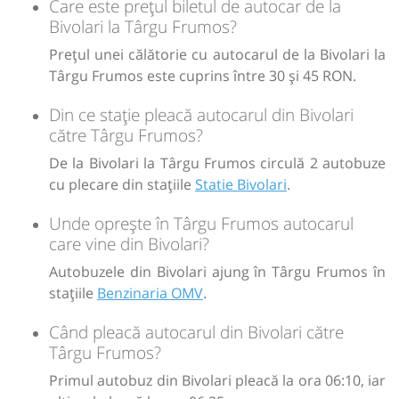
Care este prețul biletul de autocar de la
Sursa:
Hermes SRL
| Ultima actualizare:
07/2026
Bivolari la Târgu Frumos?
Prețul unei călătorie cu autocarul de la Bivolari la
Târgu Frumos este cuprins între 30 și 45 RON.
Din ce stație pleacă autocarul din Bivolari
către Târgu Frumos?
De la Bivolari la Târgu Frumos circulă 2 autobuze
cu plecare din stațiile
Statie Bivolari
.
Unde oprește în Târgu Frumos autocarul
care vine din Bivolari?
Autobuzele din Bivolari ajung în Târgu Frumos în
stațiile
Benzinaria OMV
.
Când pleacă autocarul din Bivolari către
Târgu Frumos?
Primul autobuz din Bivolari pleacă la ora 06:10, iar