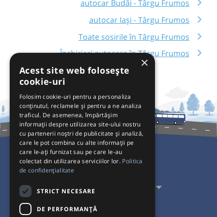
autocar Budăi - Târgu Frumos
autocar Iași - Târgu Frumos
Toate sosirile în Târgu Frumos
Închirieri autocare în Târgu Frumos
×
Acest site web folosește
cookie-uri
Folosim cookie-uri pentru a personaliza
conținutul, reclamele și pentru a ne analiza
traficul. De asemenea, împărtășim
informații despre utilizarea site-ului nostru
cu partenerii noștri de publicitate și analiză,
care le pot combina cu alte informații pe
care le-ați furnizat sau pe care le-au
colectat din utilizarea serviciilor lor.
Politica
Pentru Călători
de confidențialitate
Pentru Transportatori
STRICT NECESARE
Interacționăm
DE PERFORMANȚĂ