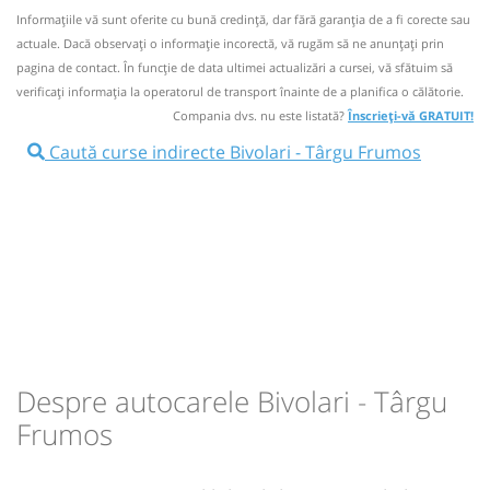
Informaţiile vă sunt oferite cu bună credinţă, dar fără garanţia de a fi corecte sau
Dotări:
Nu a circulat?
Semnalați aici
(
un comentariu
)
⤣
actuale. Dacă observați o informaţie incorectă, vă rugăm să ne anunțați prin
Afiseaza itinerariu
NOU!
Pune poze din călătoria ta
pagina de contact. În funcție de data ultimei actualizări a cursei, vă sfătuim să
verificaţi informaţia la operatorul de transport înainte de a planifica o călătorie.
06:35
Bivolari
Statie Bivolari
07:59
Târgu Frumos
Benzinaria OMV
Compania dvs. nu este listată?
Înscrieți-vă GRATUIT!
Caută curse indirecte Bivolari - Târgu Frumos
Autocar:
10690
Botoșani - Hlipiceni - Iași -
Durată:
Zile de circulație:
Roman
10690
h
min
1
49
Dotări:
L
M
M
J
V
S
D
Afiseaza itinerariu
lei
30
Cumpără
08:29
Târgu Frumos
Benzinaria OMV
Sursa:
RVG Speed
| Ultima actualizare:
08/2026
Durată:
Zile de circulație:
h
min
1
54
L
M
M
J
V
S
D
Despre autocarele Bivolari - Târgu
Frumos
lei
45
Cumpără