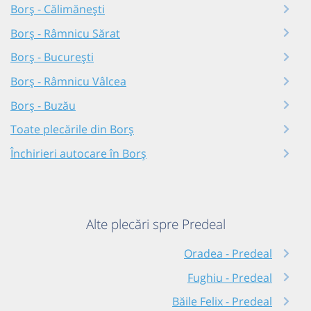
Borș - Călimănești
Borș - Râmnicu Sărat
Borș - București
Borș - Râmnicu Vâlcea
Borș - Buzău
Toate plecările din Borș
Închirieri autocare în Borș
Alte plecări spre Predeal
Oradea - Predeal
Fughiu - Predeal
Băile Felix - Predeal