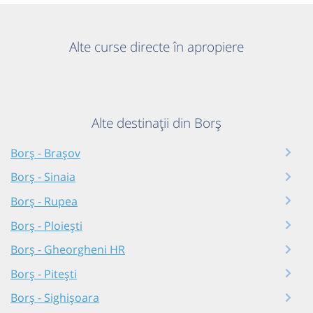
Alte curse directe în apropiere
Alte destinații din Borș
Borș - Brașov
Borș - Sinaia
Borș - Rupea
Borș - Ploiești
Borș - Gheorgheni HR
Borș - Pitești
Borș - Sighișoara