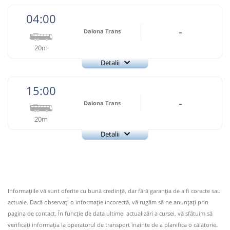
04:00
-
Daiona Trans
20m
Detalii
+4-0744-589.352
Daiona Trans
Trimite email
15:00
Daiona Trans Service
Pagină operator
-
Daiona Trans
20m
Statii in Cluj - Autogara Beta (peron 2), Zona ADAX
(alveola), Aeroport Numar statii 16 +4-0744-589.352; +4-
Detalii
+4-0744-589.352
0262-346.220
Daiona Trans
Trimite email
Nu a circulat?
Semnalați aici
(
12 comentarii
)
Daiona Trans Service
⤣
Pagină operator
NOU!
Pune poze din călătoria ta
Informaţiile vă sunt oferite cu bună credinţă, dar fără garanţia de a fi corecte sau
Statii in Cluj - Autogara Beta (peron 2), Zona ADAX
04:00
Baia Borşa
Casa de Cultura
actuale. Dacă observați o informaţie incorectă, vă rugăm să ne anunțați prin
(alveola), Aeroport Numar statii 16 +4-0744-589.352; +4-
pagina de contact. În funcție de data ultimei actualizări a cursei, vă sfătuim să
0262-346.220
Autocar: Baia Borsa - Cluj Napoca
verificaţi informaţia la operatorul de transport înainte de a planifica o călătorie.
Afiseaza itinerariu