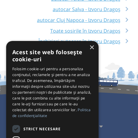
autocar Salva - Izvoru Dragoș
autocar Cluj Napoca - Izvoru Dragoș
Toate sosirile în Izvoru Dragoș
Închirieri autocare în Izvoru Dragoș
×
Acest site web folosește
cookie-uri
Folosim cookie-uri pentru a personaliza
conținutul, reclamele și pentru a ne analiza
traficul. De asemenea, împărtășim
informații despre utilizarea site-ului nostru
cu partenerii noștri de publicitate și analiză,
care le pot combina cu alte informații pe
care le-ați furnizat sau pe care le-au
colectat din utilizarea serviciilor lor.
Politica
Pentru Călători
de confidențialitate
Pentru Transportatori
STRICT NECESARE