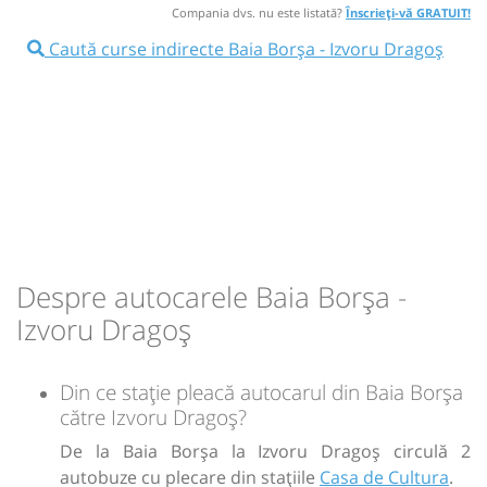
Nu a circulat?
Semnalați aici
(
12 comentarii
)
Compania dvs. nu este listată?
Înscrieți-vă GRATUIT!
⤣
NOU!
Pune poze din călătoria ta
Caută curse indirecte Baia Borşa - Izvoru Dragoș
04:20
Izvoru Dragoș
Biserica Ortodoxa
15:00
Baia Borşa
Casa de Cultura
Durată:
Zile de circulație:
Autocar: Baia Borsa - Cluj Napoca
min
20
L
M
M
J
V
S
D
Afiseaza itinerariu
15:20
Izvoru Dragoș
Biserica Ortodoxa
-
Durată:
Zile de circulație:
Sursa:
Daiona Trans Service
| Ultima actualizare:
04/2026
min
20
Despre autocarele Baia Borşa -
L
M
M
J
V
S
D
Izvoru Dragoș
-
Din ce stație pleacă autocarul din Baia Borşa
către Izvoru Dragoș?
Sursa:
Daiona Trans Service
| Ultima actualizare:
04/2026
De la Baia Borşa la Izvoru Dragoș circulă 2
autobuze cu plecare din stațiile
Casa de Cultura
.