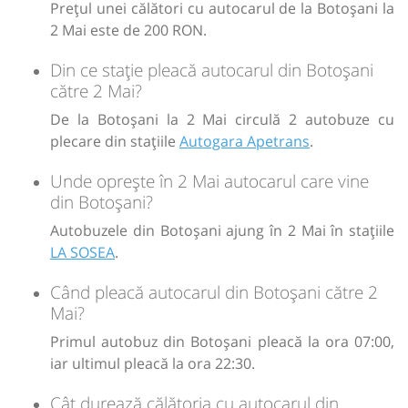
Prețul unei călători cu autocarul de la Botoșani la
Sursa:
2 Mai este de 200 RON.
SDN Rental Solutions SRL
| Ultima actualizare:
06/2026
Din ce stație pleacă autocarul din Botoșani
către 2 Mai?
De la Botoșani la 2 Mai circulă 2 autobuze cu
plecare din stațiile
Autogara Apetrans
.
Unde oprește în 2 Mai autocarul care vine
din Botoșani?
Autobuzele din Botoșani ajung în 2 Mai în stațiile
LA SOSEA
.
Când pleacă autocarul din Botoșani către 2
Mai?
Primul autobuz din Botoșani pleacă la ora 07:00,
iar ultimul pleacă la ora 22:30.
Cât durează călătoria cu autocarul din