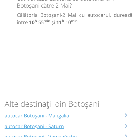
Botoșani către 2 Mai?
Călătoria Botoșani-2 Mai cu autocarul, durează
h
min
h
min
între
10
55
și
11
10
.
Alte destinații din Botoșani
autocar Botoșani - Mangalia
autocar Botoșani - Saturn
autocar Botoșani - Vama Veche