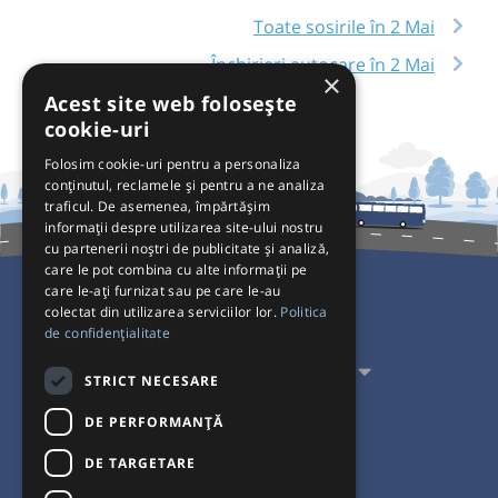
Toate sosirile în 2 Mai
Închirieri autocare în 2 Mai
×
Acest site web folosește
cookie-uri
Folosim cookie-uri pentru a personaliza
conținutul, reclamele și pentru a ne analiza
traficul. De asemenea, împărtășim
informații despre utilizarea site-ului nostru
cu partenerii noștri de publicitate și analiză,
care le pot combina cu alte informații pe
care le-ați furnizat sau pe care le-au
colectat din utilizarea serviciilor lor.
Politica
Pentru Călători
de confidențialitate
Pentru Transportatori
STRICT NECESARE
Interacționăm
DE PERFORMANȚĂ
DE TARGETARE
Acceptăm plăți cu