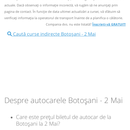
ONLINE. La bord tarifele biletelor pot fi diferite si nu se
actuale. Dacă observați o informaţie incorectă, vă rugăm să ne anunțați prin
pot cumpara dus-intors.
Autocar:
1
Dorohoi - Vama Veche
pagina de contact. În funcție de data ultimei actualizări a cursei, vă sfătuim să
Dotări:
verificaţi informaţia la operatorul de transport înainte de a planifica o călătorie.
1
Nu a circulat?
Semnalați aici
(
37 comentarii
)
⤣
Compania dvs. nu este listată?
Înscrieți-vă GRATUIT!
Afiseaza itinerariu
NOU!
Pune poze din călătoria ta
Caută curse indirecte Botoșani - 2 Mai
22:30
Botoșani
Autogara Apetrans
17:55
2 Mai
LA SOSEA
Autocar:
1
Dorohoi - Vama Veche
Durată:
Zile de circulație:
Dotări:
1
h
min
10
55
L
M
M
J
V
S
D
Afiseaza itinerariu
+1 zi
09:40
2 Mai
LA SOSEA
lei
200
Cumpără
Durată:
Zile de circulație:
Despre autocarele Botoșani - 2 Mai
Sursa:
SDN Rental Solutions SRL
| Ultima actualizare:
06/2026
h
min
11
10
L
M
M
J
V
S
D
Care este prețul biletul de autocar de la
lei
Botoșani la 2 Mai?
200
Cumpără