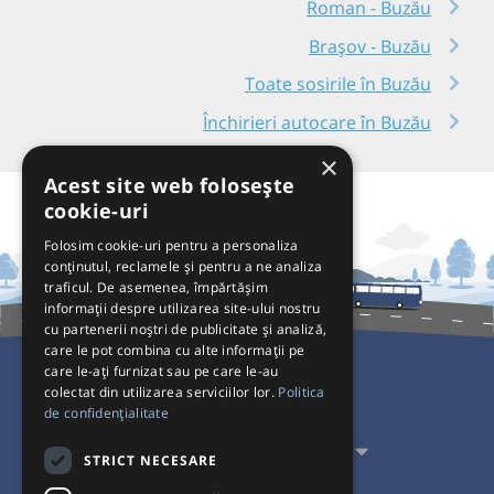
Roman - Buzău
Brașov - Buzău
Toate sosirile în Buzău
Închirieri autocare în Buzău
×
Acest site web folosește
cookie-uri
Folosim cookie-uri pentru a personaliza
conținutul, reclamele și pentru a ne analiza
traficul. De asemenea, împărtășim
informații despre utilizarea site-ului nostru
cu partenerii noștri de publicitate și analiză,
care le pot combina cu alte informații pe
care le-ați furnizat sau pe care le-au
colectat din utilizarea serviciilor lor.
Politica
Pentru Călători
de confidențialitate
Pentru Transportatori
STRICT NECESARE