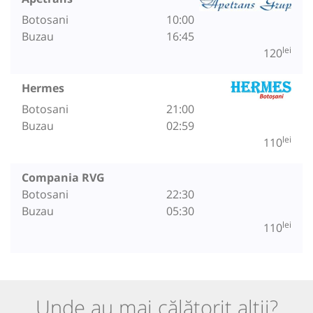
Botosani
10:00
Buzau
16:45
lei
120
Hermes
Botosani
21:00
Buzau
02:59
lei
110
Compania RVG
Botosani
22:30
Buzau
05:30
lei
110
Unde au mai călătorit alții?