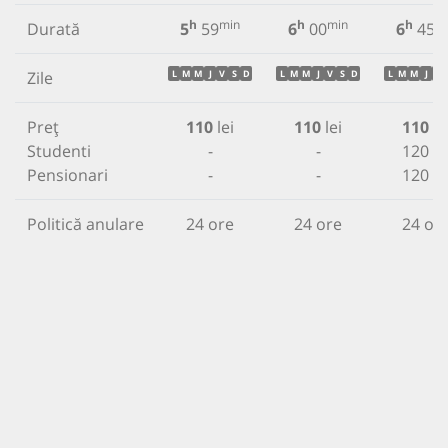
h
min
h
min
h
m
Durată
5
59
6
00
6
45
Zile
L
M
M
J
V
S
D
L
M
M
J
V
S
D
L
M
M
J
V
Preț
110
lei
110
lei
110
le
Studenti
-
-
120 le
Pensionari
-
-
120 le
Politică anulare
24 ore
24 ore
24 or