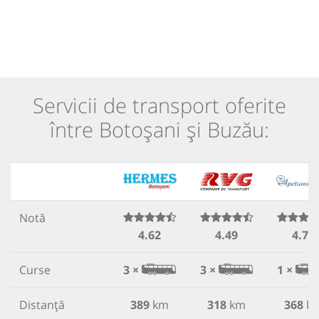
Servicii de transport oferite
între Botoșani și Buzău:
Notă
4.62
4.49
4.77
Curse
3 ×
3 ×
1 ×
Distanță
389
km
318
km
368
k