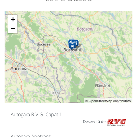
+
−
© OpenStreetMap contributors
Autogara R.V.G. Capat 1
Deservită de:
Autogara Apetrans