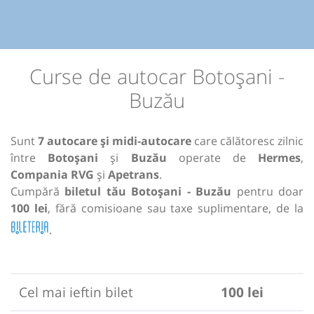
Curse de autocar Botoșani -
Buzău
Sunt
7 autocare și midi-autocare
care călătoresc zilnic
între
Botoșani
și
Buzău
operate de
Hermes
,
Compania RVG
și
Apetrans
.
Cumpără
biletul tău Botoșani - Buzău
pentru doar
100 lei
, fără comisioane sau taxe suplimentare, de la
.
Cel mai ieftin bilet
100 lei