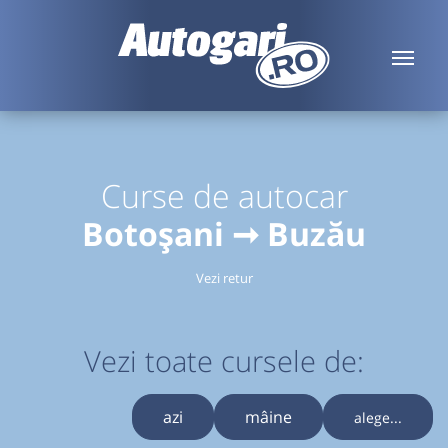
Curse de autocar
Botoșani ➞ Buzău
Vezi retur
Vezi toate cursele de:
azi
mâine
alege...