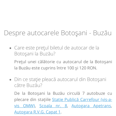
Dotări:
Durată:
Zile de circulație:
Sursa:
Amopop SRL
| Ultima actualizare:
08/2026
Afiseaza itinerariu
h
min
5
59
L
M
M
J
V
S
D
+1 zi
05:30
Buzău
Peco Petrom iesire E85
lei
110
Cumpără
Despre autocarele Botoșani - Buzău
Durată:
Zile de circulație:
h
min
7
00
Sursa:
Hermes SRL
| Ultima actualizare:
07/2026
L
M
M
J
V
S
D
Care este prețul biletul de autocar de la
Botoșani la Buzău?
lei
110
Cumpără
Prețul unei călătorie cu autocarul de la Botoșani
la Buzău este cuprins între 100 și 120 RON.
Sursa:
RVG Speed
| Ultima actualizare:
08/2026
Din ce stație pleacă autocarul din Botoșani
către Buzău?
De la Botoșani la Buzău circulă 7 autobuze cu
plecare din stațiile
Statie Publică Carrefour (vis-a-
vis OMW)
,
Scoala nr. 8
,
Autogara Apetrans
,
Autogara R.V.G. Capat 1
.