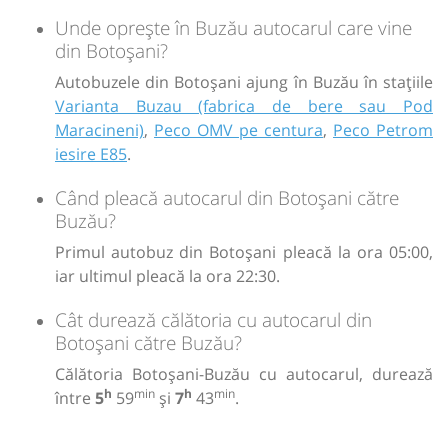
Unde oprește în Buzău autocarul care vine
din Botoșani?
Autobuzele din Botoșani ajung în Buzău în stațiile
Varianta Buzau (fabrica de bere sau Pod
Maracineni)
,
Peco OMV pe centura
,
Peco Petrom
iesire E85
.
Când pleacă autocarul din Botoșani către
Buzău?
Primul autobuz din Botoșani pleacă la ora 05:00,
iar ultimul pleacă la ora 22:30.
Cât durează călătoria cu autocarul din
Botoșani către Buzău?
Călătoria Botoșani-Buzău cu autocarul, durează
h
min
h
min
între
5
59
și
7
43
.