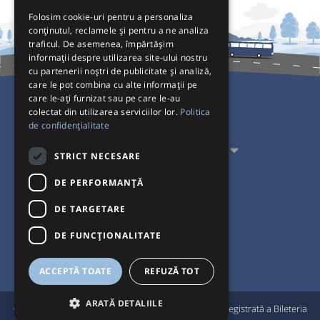
Folosim cookie-uri pentru a personaliza
conținutul, reclamele și pentru a ne analiza
traficul. De asemenea, împărtășim
informații despre utilizarea site-ului nostru
cu partenerii noștri de publicitate și analiză,
care le pot combina cu alte informații pe
care le-ați furnizat sau pe care le-au
colectat din utilizarea serviciilor lor.
Politica
Pentru Călători
de confidențialitate
Pentru Transportatori
STRICT NECESARE
Interacționăm
DE PERFORMANȚĂ
DE TARGETARE
Acceptăm plăți cu
DE FUNCŢIONALITATE
ACCEPTĂ TOATE
REFUZĂ TOT
ARATĂ DETALIILE
®
© Bileteria 2004-2026 | Autogari.RO
este marcă înregistrată a Bileteria