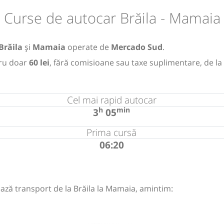
Curse de autocar Brăila - Mamaia
Brăila
și
Mamaia
operate de
Mercado Sud
.
ru doar
60 lei
, fără comisioane sau taxe suplimentare, de la
Cel mai rapid autocar
h
min
3
05
Prima cursă
06:20
ază transport de la Brăila la Mamaia, amintim: