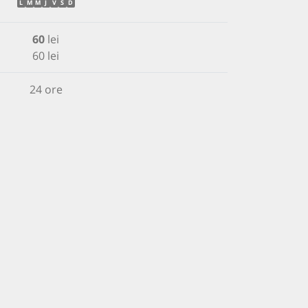
L
M
M
J
V
S
D
60
lei
60 lei
24 ore