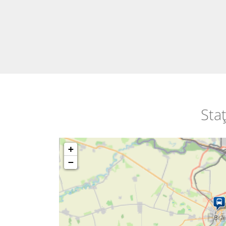
Sta
+
−