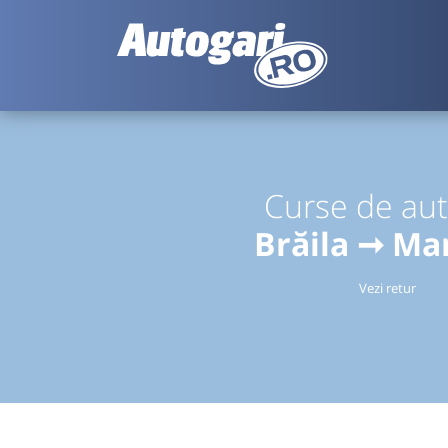
Curse de au
Brăila ➞ M
Vezi retur