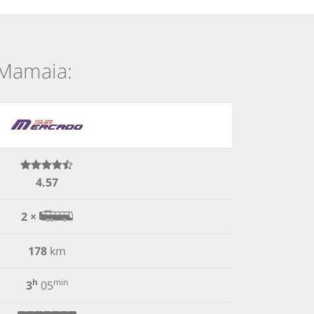
i Mamaia:
4.57
2 ×
178
km
h
min
3
05