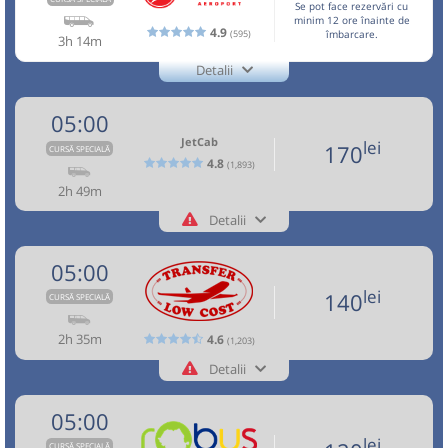
Se pot face rezervări cu
h
min
3
14
Nu a circulat?
Minivan: 5: Brasov-Otopeni Aeroport-Bucuresti
Semnalați aici
(
18 comentarii
)
L
M
M
J
V
S
D
minim 12 ore înainte de
Sursa:
Transfer Low Cost SRL
| Ultima actualizare:
07/2026
⤣
4.9
(595)
îmbarcare.
Toate locurile sunt ocupate.
3h 14m
NOU!
Pune poze din călătoria ta
Dotări:
Afiseaza itinerariu
Detalii
Aceasta este o
. Se poate călători doar cu
lei
CURSĂ SPECIALĂ
160
+4-0727-503.503
03:00
Brașov
Benzinarie Petrom
Cumpără
Direct Aeroport
rezervare anticipată.
Trimite email
Direct Aeroport SRL
05:00
05:29
Aeroport Băneasa
Aeroportul Baneasa
Minivan:
TLC-OTP-T1
MCiuc - Fg - TgS - SfG -
Nu a circulat?
Semnalați aici
(
un comentariu
)
Sursa:
Direct Aeroport SRL
| Ultima actualizare:
08/2026
Pagină operator
⤣
Opinii călători
JetCab
(Aurel Vlaicu)
lei
170
BV - OTP - BBU
Durată:
Zile de circulație:
CURSĂ SPECIALĂ
NOU!
Pune poze din călătoria ta
TLC-
4.8
(1,893)
h
min
2
29
Dotări:
OTP-
L
M
M
J
V
S
D
Aceasta este o
. Se poate călători doar cu
2h 49m
CURSĂ SPECIALĂ
Afiseaza itinerariu
03:00
Brașov
Gara CFR Brasov
T1
rezervare anticipată.
Detalii
+4-0762-112.888
lei
Microbuz:
BV-OTP-01
Brasov - Otopeni
170
+40737503503 - NON STOP
Cumpără
05:35
Aeroport Băneasa
Aeroportul Baneasa
JetCab
Trimite email
Dotări:
05:00
BV-
(Aurel Vlaicu)
Nu a circulat?
Semnalați aici
(
un comentariu
)
Vosarb City SRL
Pagină operator
⤣
OTP-
Afiseaza itinerariu
lei
Sursa:
Vosarb City SRL
| Ultima actualizare:
07/2026
140
CURSĂ SPECIALĂ
NOU!
Pune poze din călătoria ta
01
Durată:
Zile de circulație:
Toate locurile sunt ocupate.
2h 35m
4.6
05:37
Aeroport Băneasa
Aeroportul Baneasa
(1,203)
03:30
Brașov
Hotel Aro Palace
h
min
2
35
L
M
M
J
V
S
D
(Aurel Vlaicu)
Detalii
Aceasta este o
. Se poate călători doar cu
CURSĂ SPECIALĂ
+40268455555
Microbuz: Brasov - Aeroport Otopeni -
Transfer Low Cost
rezervare anticipată.
Aeroport Baneasa
Trimite email
05:00
Transfer Low Cost SRL
lei
140
Durată:
Zile de circulație:
Info:+4-0762-112.888
Cumpără
Dotări:
Pagină operator
Opinii călători
h
min
2
37
lei
CURSĂ SPECIALĂ