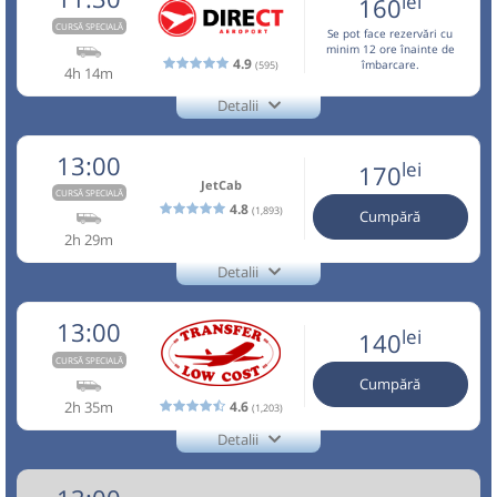
lei
11:00
Brașov
Benzinarie Petrom
160
Nu a circulat?
Semnalați aici
(
un comentariu
)
Pagină operator
Opinii călători
⤣
Sursa:
Direct Aeroport SRL
| Ultima actualizare:
04/2026
(Aurel Vlaicu)
CURSĂ SPECIALĂ
Durată:
Zile de circulație:
NOU!
Pune poze din călătoria ta
Se pot face rezervări cu
Minivan:
TLC-OTP-T1
MCiuc - Fg - TgS - SfG - BV
minim 12 ore înainte de
h
min
2
39
4.9
L
M
M
J
V
S
D
- OTP - BBU
(595)
îmbarcare.
Circulă doar luni, marți, miercuri, joi și vineri
4h 14m
TLC-
11:00
Brașov
Gara CFR Brasov
Dotări:
OTP-
Detalii
Aceasta este o
. Se poate călători doar cu
CURSĂ SPECIALĂ
+4-0727-503.503
Afiseaza itinerariu
lei
T1
Microbuz:
BV-OTP-01
Brasov - Otopeni
Direct Aeroport
rezervare anticipată.
170
Cumpără
Trimite email
Dotări:
Direct Aeroport SRL
BV-
13:00
lei
170
+40737503503 - NON STOP
Pagină operator
Opinii călători
13:35
Aeroport Băneasa
Aeroportul Baneasa
OTP-
Afiseaza itinerariu
JetCab
Sursa:
Vosarb City SRL
| Ultima actualizare:
07/2026
CURSĂ SPECIALĂ
Nu a circulat?
Semnalați aici
(
un comentariu
)
(Aurel Vlaicu)
4.8
01
(1,893)
Cumpără
⤣
Aceasta este o
. Se poate călători doar cu
NOU!
Pune poze din călătoria ta
CURSĂ SPECIALĂ
2h 29m
13:37
Aeroport Băneasa
Aeroportul Baneasa
rezervare anticipată.
(Aurel Vlaicu)
Durată:
Zile de circulație:
Detalii
11:30
Brașov
Hotel Aro Palace
+4-0762-112.888
h
min
2
35
+40737503503 - NON STOP
L
M
M
J
V
S
D
JetCab
Trimite email
13:00
Durată:
Zile de circulație:
Microbuz: Brasov - Aeroport Otopeni - Aeroport
lei
Nu a circulat?
Semnalați aici
140
Vosarb City SRL
⤣
Pagină operator
h
min
2
37
Baneasa
L
M
M
J
V
S
D
CURSĂ SPECIALĂ
NOU!
Pune poze din călătoria ta
lei
140
Afiseaza itinerariu
Cumpără
Cumpără
Aceasta este o
. Se poate călători doar cu
CURSĂ SPECIALĂ
2h 35m
4.6
(1,203)
11:30
Brașov
Hotel Aro Palace
rezervare anticipată.
lei
120
Sursa:
Transfer Low Cost SRL
| Ultima actualizare:
07/2026
15:44
Aeroport Băneasa
Aeroportul Baneasa
Cumpără
Detalii
+40268455555
Minivan: Brasov - Aeroport Otopeni - Aeroport
(Aurel Vlaicu)
Info:+4-0762-112.888
Transfer Low Cost
Baneasa Weekend
Trimite email
Sursa:
Robus SRL
| Ultima actualizare:
07/2026
Transfer Low Cost SRL