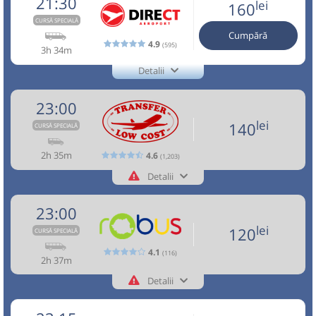
21:30
lei
Minivan:
TLC-OTP-T1
MCiuc - Fg - TgS - SfG -
160
Vosarb City SRL
Pagină operator
h
min
2
37
BV - OTP - BBU
L
M
M
J
V
S
D
lei
CURSĂ SPECIALĂ
TLC-
140
Cumpără
21:00
Brașov
Gara CFR Brasov
Cumpără
Dotări:
OTP-
4.9
(595)
Aceasta este o
. Se poate călători doar cu
CURSĂ SPECIALĂ
3h 34m
Afiseaza itinerariu
T1
Microbuz:
BV-OTP-01
Brasov - Otopeni
lei
rezervare anticipată.
120
Sursa:
Transfer Low Cost SRL
| Ultima actualizare:
07/2026
Cumpără
Detalii
Dotări:
BV-
+4-0727-503.503
Direct Aeroport
Info:+4-0762-112.888
23:35
Aeroport Băneasa
Aeroportul Baneasa
OTP-
Afiseaza itinerariu
Trimite email
Sursa:
Robus SRL
| Ultima actualizare:
07/2026
Direct Aeroport SRL
23:00
(Aurel Vlaicu)
Nu a circulat?
Semnalați aici
(
3 comentarii
)
01
⤣
Pagină operator
Opinii călători
lei
140
CURSĂ SPECIALĂ
NOU!
Pune poze din călătoria ta
23:37
Aeroport Băneasa
Aeroportul Baneasa
Durată:
Zile de circulație:
(Aurel Vlaicu)
Aceasta este o
. Se poate călători doar cu
2h 35m
CURSĂ SPECIALĂ
4.6
(1,203)
h
min
21:15
Brașov
Sala sporturilor
2
35
rezervare anticipată.
L
M
M
J
V
S
D
Detalii
Durată:
Zile de circulație:
+40268455555
Benzinarie Petrom
21:25
Transfer Low Cost
+40737503503 - NON STOP
h
min
2
37
Trimite email
lei
L
M
M
J
V
S
D
23:00
Transfer Low Cost SRL
140
Cumpără
Peco MOL vizavi de Hotel Ramada
Nu a circulat?
Semnalați aici
(
un comentariu
)
21:30
⤣
Pagină operator
Opinii călători
lei
120
CURSĂ SPECIALĂ
NOU!
Pune poze din călătoria ta
Minivan: 5: Brasov-Otopeni Aeroport-Bucuresti
lei
Sursa:
Transfer Low Cost SRL
| Ultima actualizare:
07/2026
120
4.1
(116)
Cumpără
Toate locurile sunt ocupate.
2h 37m
Dotări:
21:30
Brașov
Hotel Aro Palace
Afiseaza itinerariu
Detalii
Aceasta este o
. Se poate călători doar cu
CURSĂ SPECIALĂ
Sursa:
Robus SRL
| Ultima actualizare:
07/2026
+40757545555
Microbuz: Brasov - Aeroport Otopeni -
Robus
rezervare anticipată.
Aeroport Baneasa
Trimite email
Robus SRL