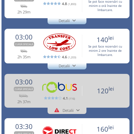
h
min
Se pot face rezervări cu
3
34
4.8
Nu a circulat?
Minivan: 5: Brasov-Otopeni Aeroport-Bucuresti
Semnalați aici
(
18 comentarii
)
(1,893)
L
M
M
J
V
S
D
minim o oră înainte de
⤣
îmbarcare.
Aceasta este o
. Se poate călători doar cu
NOU!
Pune poze din călătoria ta
Dotări:
CURSĂ SPECIALĂ
2h 29m
rezervare anticipată.
Afiseaza itinerariu
Detalii
lei
160
+4-0762-112.888
01:00
Brașov
Benzinarie Petrom
Cumpără
+40737503503 - NON STOP
JetCab
Trimite email
03:29
Aeroport Băneasa
Aeroportul Baneasa
03:00
lei
Minivan:
TLC-OTP-T1
MCiuc - Fg - TgS - SfG -
Nu a circulat?
Semnalați aici
(
un comentariu
)
140
Vosarb City SRL
Sursa:
Direct Aeroport SRL
| Ultima actualizare:
08/2026
⤣
Pagină operator
(Aurel Vlaicu)
BV - OTP - BBU
Durată:
Zile de circulație:
TLC-
CURSĂ SPECIALĂ
NOU!
Pune poze din călătoria ta
Se pot face rezervări cu
h
min
2
29
Dotări:
minim 2 ore înainte de
OTP-
L
M
M
J
V
S
D
îmbarcare.
Aceasta este o
. Se poate călători doar cu
CURSĂ SPECIALĂ
2h 35m
4.6
(1,203)
Afiseaza itinerariu
02:00
Brașov
Hotel Aro Palace
T1
rezervare anticipată.
Detalii
lei
+40268455555
170
Microbuz: Brasov - Aeroport Otopeni -
Info:+4-0762-112.888
Transfer Low Cost
Cumpără
03:35
Aeroport Băneasa
Aeroportul Baneasa
Aeroport Baneasa
Trimite email
Transfer Low Cost SRL
03:00
(Aurel Vlaicu)
Nu a circulat?
Semnalați aici
(
3 comentarii
)
Dotări:
⤣
Pagină operator
Opinii călători
Sursa:
Vosarb City SRL
| Ultima actualizare:
07/2026
lei
120
CURSĂ SPECIALĂ
NOU!
Pune poze din călătoria ta
Afiseaza itinerariu
Durată:
Zile de circulație:
4.1
(116)
Aceasta este o
. Se poate călători doar cu
2h 37m
CURSĂ SPECIALĂ
h
min
03:00
Brașov
Sala sporturilor
2
35
L
M
M
J
V
S
D
rezervare anticipată.
05:14
Aeroport Băneasa
Aeroportul Baneasa
Detalii
+40757545555
(Aurel Vlaicu)
Benzinarie Petrom
03:05
Robus
Transport aeroportuar și interurban rapid și accesibil.
Trimite email
Confort și siguranță,flota modernă, șoferi profesioniști.
lei
Robus SRL
03:30
140
lei
Cumpără
160
Peco MOL vizavi de Hotel Ramada
03:10
Itinerarul real include doar locațiile conform rezervărilor.
Pagină operator
Opinii călători
Durată:
Zile de circulație:
CURSĂ SPECIALĂ