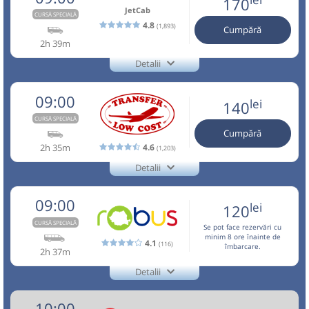
170
Dotări:
⤣
Pagină operator
Opinii călători
h
min
2
37
JetCab
L
M
M
J
V
S
D
lei
CURSĂ SPECIALĂ
NOU!
Pune poze din călătoria ta
17:15
Brașov
Sala sporturilor
140
Afiseaza itinerariu
Cumpără
4.8
(1,893)
Cumpără
Aceasta este o
. Se poate călători doar cu
CURSĂ SPECIALĂ
2h 39m
Transbodare asigurată de operator.
08:00
Brașov
Sala sporturilor
lei
rezervare anticipată.
120
Sursa:
Transfer Low Cost SRL
| Ultima actualizare:
07/2026
11:04
Aeroport Băneasa
Aeroportul Baneasa
Cumpără
Detalii
17:15
Brașov
Sala sporturilor
+4-0762-112.888
(Aurel Vlaicu)
Benzinarie Petrom
08:05
+40737503503 - NON STOP
JetCab
Trimite email
Sursa:
Robus SRL
| Ultima actualizare:
07/2026
Minivan: 5: Brasov-Otopeni Aeroport-Bucuresti
09:00
lei
Peco MOL vizavi de Hotel Ramada
Nu a circulat?
Semnalați aici
(
un comentariu
)
140
Vosarb City SRL
08:10
⤣
Pagină operator
Durată:
Zile de circulație:
Dotări:
CURSĂ SPECIALĂ
NOU!
Pune poze din călătoria ta
h
min
3
34
Minivan: 5: Brasov-Otopeni Aeroport-Bucuresti
L
M
M
J
V
S
D
Cumpără
Afiseaza itinerariu
Aceasta este o
. Se poate călători doar cu
CURSĂ SPECIALĂ
Dotări:
2h 35m
4.6
(1,203)
08:30
Brașov
Hotel Aro Palace
rezervare anticipată.
Afiseaza itinerariu
Detalii
lei
160
20:00
Aeroport Băneasa
Aeroportul Baneasa
+40268455555
Microbuz: Brasov - Aeroport Otopeni -
Cumpără
Info:+4-0762-112.888
Transfer Low Cost
Aeroport Baneasa
(Aurel Vlaicu)
Trimite email
Transfer Low Cost SRL
10:29
Aeroport Băneasa
Aeroportul Baneasa
09:00
lei
Nu a circulat?
Semnalați aici
(
3 comentarii
)
120
Dotări:
Sursa:
Direct Aeroport SRL
| Ultima actualizare:
08/2026
⤣
Pagină operator
Opinii călători
(Aurel Vlaicu)
Durată:
Zile de circulație:
NOU!
Pune poze din călătoria ta
CURSĂ SPECIALĂ
Afiseaza itinerariu
Se pot face rezervări cu
Durată:
Zile de circulație:
h
min
2
29
minim 8 ore înainte de
L
M
M
J
V
S
D
4.1
h
min
(116)
13
37
îmbarcare.
Aceasta este o
. Se poate călători doar cu
CURSĂ SPECIALĂ
2h 37m
L
M
M
J
V
S
D
09:00
Brașov
Sala sporturilor
rezervare anticipată.
12:04
Aeroport Băneasa
Aeroportul Baneasa
Detalii
lei
(Aurel Vlaicu)
+40757545555
Benzinarie Petrom
170
09:05
Robus
Transport aeroportuar și interurban rapid și accesibil.
Cumpără
lei
170
Confort și siguranță,flota modernă, șoferi profesioniști.
Cumpără
Trimite email
Robus SRL
10:00