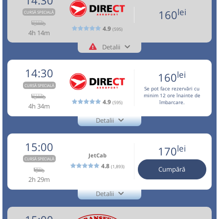
14:30
(Aurel Vlaicu)
+40737503503 - NON STOP
Pagină operator
Opinii călători
OTP-
Afiseaza itinerariu
lei
Sursa:
Vosarb City SRL
| Ultima actualizare:
07/2026
160
CURSĂ SPECIALĂ
Nu a circulat?
Semnalați aici
(
un comentariu
)
01
⤣
Durată:
Zile de circulație:
4.9
(595)
Aceasta este o
. Se poate călători doar cu
NOU!
Pune poze din călătoria ta
4h 14m
CURSĂ SPECIALĂ
15:37
Aeroport Băneasa
Aeroportul Baneasa
h
min
2
35
rezervare anticipată.
L
M
M
J
V
S
D
(Aurel Vlaicu)
Detalii
+4-0727-503.503
13:00
Brașov
Hotel Aro Palace
Direct Aeroport
+40737503503 - NON STOP
Trimite email
Direct Aeroport SRL
14:30
lei
140
Durată:
Zile de circulație:
lei
Microbuz: Brasov - Aeroport Otopeni - Aeroport
160
Nu a circulat?
Semnalați aici
Cumpără
Pagină operator
⤣
Opinii călători
h
min
2
37
Baneasa
CURSĂ SPECIALĂ
L
M
M
J
V
S
D
NOU!
Pune poze din călătoria ta
Se pot face rezervări cu
Afiseaza itinerariu
minim 12 ore înainte de
Sursa:
Transfer Low Cost SRL
| Ultima actualizare:
07/2026
4.9
(595)
îmbarcare.
Circulă doar luni, marți, miercuri, joi și vineri
4h 34m
13:00
Brașov
Hotel Aro Palace
lei
120
17:14
Aeroport Băneasa
Aeroportul Baneasa
Detalii
Cumpără
Aceasta este o
. Se poate călători doar cu
CURSĂ SPECIALĂ
+4-0727-503.503
Microbuz: Brasov - Aeroport Otopeni -
Direct Aeroport
rezervare anticipată.
(Aurel Vlaicu)
Aeroport Baneasa Weekend
Trimite email
Direct Aeroport SRL
15:00
Sursa:
Robus SRL
| Ultima actualizare:
07/2026
lei
170
+40737503503 - NON STOP
Dotări:
Pagină operator
Opinii călători
JetCab
Durată:
Zile de circulație:
CURSĂ SPECIALĂ
Afiseaza itinerariu
Nu a circulat?
Semnalați aici
(
un comentariu
)
4.8
h
min
(1,893)
4
14
Cumpără
⤣
L
M
M
J
V
S
D
Aceasta este o
. Se poate călători doar cu
NOU!
Pune poze din călătoria ta
CURSĂ SPECIALĂ
2h 29m
rezervare anticipată.
17:14
Aeroport Băneasa
Aeroportul Baneasa
Detalii
lei
14:30
Brașov
Hotel Aro Palace
+4-0762-112.888
160
(Aurel Vlaicu)
+40737503503 - NON STOP
Cumpără
JetCab
Trimite email