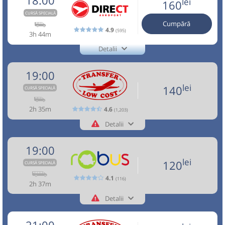
18:00
lei
160
Nu a circulat?
Semnalați aici
(
3 comentarii
)
Pagină operator
⤣
19:35
Aeroport Băneasa
Aeroportul Baneasa
Opinii călători
Sursa:
Direct Aeroport SRL
| Ultima actualizare:
04/2026
OTP-
Afiseaza itinerariu
CURSĂ SPECIALĂ
NOU!
Pune poze din călătoria ta
(Aurel Vlaicu)
01
Cumpără
4.9
(595)
Circulă doar luni, marți, miercuri, joi și vineri
3h 44m
19:37
Aeroport Băneasa
Aeroportul Baneasa
17:15
Brașov
Sala sporturilor
(Aurel Vlaicu)
Durată:
Zile de circulație:
Detalii
Aceasta este o
. Se poate călători doar cu
CURSĂ SPECIALĂ
+4-0727-503.503
h
min
2
35
Benzinarie Petrom
Direct Aeroport
17:25
rezervare anticipată.
L
M
M
J
V
S
D
Trimite email
Direct Aeroport SRL
19:00
Durată:
Zile de circulație:
+40737503503 - NON STOP
Peco MOL vizavi de Hotel Ramada
17:30
Pagină operator
Opinii călători
h
min
2
37
lei
140
L
M
M
J
V
S
D
CURSĂ SPECIALĂ
lei
140
Nu a circulat?
Semnalați aici
(
un comentariu
)
Cumpără
Minivan: 5: Brasov-Otopeni Aeroport-Bucuresti
⤣
Aceasta este o
. Se poate călători doar cu
NOU!
Pune poze din călătoria ta
2h 35m
CURSĂ SPECIALĂ
4.6
Dotări:
(1,203)
rezervare anticipată.
lei
120
Sursa:
Transfer Low Cost SRL
| Ultima actualizare:
07/2026
Afiseaza itinerariu
Detalii
Cumpără
18:00
Brașov
Hotel Aro Palace
+40268455555
Transfer Low Cost
+40737503503 - NON STOP
Trimite email
19:00
Transfer Low Cost SRL
Sursa:
Robus SRL
| Ultima actualizare:
07/2026
19:59
Aeroport Băneasa
Aeroportul Baneasa
Microbuz: Brasov - Aeroport Otopeni - Aeroport
Nu a circulat?
Semnalați aici
⤣
Pagină operator
Opinii călători
lei
(Aurel Vlaicu)
Baneasa
120
CURSĂ SPECIALĂ
Durată:
Zile de circulație:
NOU!
Pune poze din călătoria ta
Afiseaza itinerariu
h
min
2
44
4.1
L
M
M
J
V
S
D
(116)
Toate locurile sunt ocupate.
2h 37m
18:00
Brașov
Hotel Aro Palace
21:44
Aeroport Băneasa
Aeroportul Baneasa
Detalii
Aceasta este o
. Se poate călători doar cu
CURSĂ SPECIALĂ
+40757545555
lei
Minivan: Brasov - Aeroport Otopeni - Aeroport
Robus
170
(Aurel Vlaicu)
rezervare anticipată.
Cumpără
Baneasa Weekend
Trimite email
Robus SRL