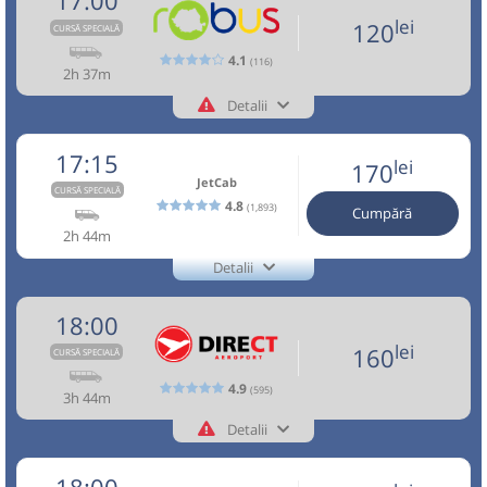
17:00
18:29
Aeroport Băneasa
Aeroportul Baneasa
Microbuz: Brasov - Aeroport Otopeni - Aeroport
Nu a circulat?
Semnalați aici
⤣
Pagină operator
Opinii călători
lei
(Aurel Vlaicu)
Baneasa
120
CURSĂ SPECIALĂ
Durată:
Zile de circulație:
NOU!
Pune poze din călătoria ta
Afiseaza itinerariu
h
min
2
29
4.1
L
M
M
J
V
S
D
(116)
Toate locurile sunt ocupate.
2h 37m
16:30
Brașov
Hotel Aro Palace
20:44
Aeroport Băneasa
Aeroportul Baneasa
Detalii
Aceasta este o
. Se poate călători doar cu
CURSĂ SPECIALĂ
+40757545555
lei
Minivan: Brasov - Aeroport Otopeni - Aeroport
Robus
170
(Aurel Vlaicu)
rezervare anticipată.
Cumpără
Baneasa Weekend
Trimite email
Robus SRL
17:15
lei
170
Transport aeroportuar și interurban rapid și accesibil.
Dotări:
Pagină operator
Opinii călători
JetCab
Confort și siguranță,flota modernă, șoferi profesioniști.
Sursa:
Vosarb City SRL
| Ultima actualizare:
07/2026
Durată:
Zile de circulație:
CURSĂ SPECIALĂ
Afiseaza itinerariu
4.8
(1,893)
Itinerarul real include doar locațiile conform rezervărilor.
h
min
4
14
Cumpără
L
M
M
J
V
S
D
Toate locurile sunt ocupate.
2h 44m
Nu a circulat?
Semnalați aici
(
18 comentarii
)
⤣
20:44
Aeroport Băneasa
Aeroportul Baneasa
Detalii
Aceasta este o
. Se poate călători doar cu
CURSĂ SPECIALĂ
NOU!
Pune poze din călătoria ta
lei
+4-0762-112.888
160
(Aurel Vlaicu)
rezervare anticipată.
Cumpără
JetCab
Trimite email
18:00
17:00
Brașov
Benzinarie Petrom
Nu a circulat?
Semnalați aici
(
un comentariu
)
Vosarb City SRL
Pagină operator
⤣
Durată:
Zile de circulație:
Sursa:
Direct Aeroport SRL
| Ultima actualizare:
08/2026
lei
160
CURSĂ SPECIALĂ
NOU!
Pune poze din călătoria ta
h
min
Minivan:
TLC-OTP-T1
MCiuc - Fg - TgS - SfG - BV
4
14
L
M
M
J
V
S
D
4.9
- OTP - BBU
(595)
Aceasta este o
. Se poate călători doar cu
3h 44m
TLC-
CURSĂ SPECIALĂ
17:00
Brașov
Gara CFR Brasov
rezervare anticipată.
Dotări:
OTP-
Detalii
lei
160
+4-0727-503.503
Afiseaza itinerariu
T1
Microbuz:
BV-OTP-01
Brasov - Otopeni
Direct Aeroport
Cumpără
Info:+4-0762-112.888
Trimite email
Dotări:
BV-
Direct Aeroport SRL