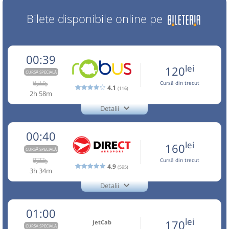
Bilete disponibile online pe
00:39
lei
120
CURSĂ SPECIALĂ
Cursă din trecut
4.1
(116)
2h 58m
Detalii
+40757545555
Robus
Trimite email
Robus SRL
00:40
Pagină operator
Opinii călători
lei
160
CURSĂ SPECIALĂ
Cursă din trecut
4.9
(595)
Aceasta este o
. Se poate călători doar cu
CURSĂ SPECIALĂ
3h 34m
rezervare anticipată.
Detalii
+4-0727-503.503
Direct Aeroport
Nu a circulat?
Semnalați aici
(
un comentariu
)
⤣
Trimite email
Direct Aeroport SRL
NOU!
Pune poze din călătoria ta
01:00
Pagină operator
Opinii călători
lei
170
JetCab
CURSĂ SPECIALĂ