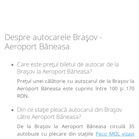
Durată:
Zile de circulație:
Peco MOL vizavi de Hotel Ramada
23:30
h
min
2
37
L
M
M
J
V
S
D
lei
140
Cumpără
Minivan: 5: Brasov-Otopeni Aeroport-Bucuresti
Dotări:
lei
120
Sursa:
Transfer Low Cost SRL
| Ultima actualizare:
07/2026
Afiseaza itinerariu
Cumpără
Despre autocarele Brașov -
Aeroport Băneasa
Sursa:
Robus SRL
| Ultima actualizare:
07/2026
+1 zi
01:59
Aeroport Băneasa
Aeroportul Baneasa
(Aurel Vlaicu)
Durată:
Zile de circulație:
h
min
2
44
Care este prețul biletul de autocar de la
L
M
M
J
V
S
D
Brașov la Aeroport Băneasa?
Prețul unei călătorie cu autocarul de la Brașov la
lei
170
Cumpără
Aeroport Băneasa este cuprins între 100 și 170
RON.
Sursa:
Vosarb City SRL
| Ultima actualizare:
07/2026
Din ce stație pleacă autocarul din Brașov
către Aeroport Băneasa?
De la Brașov la Aeroport Băneasa circulă 35
autobuze cu plecare din stațiile
Peco MOL vizavi