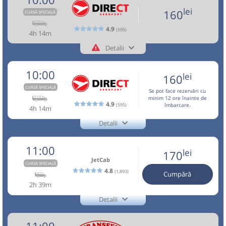
Peco MOL vizavi de Hotel Ramada
09:10
Itinerarul real include doar locațiile conform rezervărilor.
Pagină operator
Opinii călători
Durată:
Zile de circulație:
Sursa:
Vosarb City SRL
| Ultima actualizare:
07/2026
lei
160
CURSĂ SPECIALĂ
Sursa:
Vosarb City SRL
| Ultima actualizare:
01/2026
h
min
3
34
Nu a circulat?
Minivan: 5: Brasov-Otopeni Aeroport-Bucuresti
Semnalați aici
(
18 comentarii
)
L
M
M
J
V
S
D
⤣
4.9
(595)
Afiseaza itinerariu
Aceasta este o
. Se poate călători doar cu
4h 14m
NOU!
Pune poze din călătoria ta
CURSĂ SPECIALĂ
rezervare anticipată.
Detalii
lei
160
+4-0727-503.503
09:00
Brașov
Benzinarie Petrom
Cumpără
11:39
Aeroport Băneasa
Aeroportul Baneasa
Direct Aeroport
Nu a circulat?
Semnalați aici
(
un comentariu
)
⤣
Trimite email
(Aurel Vlaicu)
Direct Aeroport SRL
10:00
NOU!
Pune poze din călătoria ta
lei
160
Minivan:
TLC-OTP-T1
MCiuc - Fg - TgS - SfG -
Sursa:
Direct Aeroport SRL
| Ultima actualizare:
08/2026
Pagină operator
Opinii călători
BV - OTP - BBU
Durată:
Zile de circulație:
CURSĂ SPECIALĂ
TLC-
Se pot face rezervări cu
09:00
Brașov
Gara CFR Brasov
h
min
2
39
minim 12 ore înainte de
Dotări:
OTP-
L
M
M
J
V
S
D
4.9
(595)
îmbarcare.
Circulă doar luni, marți, miercuri, joi și vineri
4h 14m
Afiseaza itinerariu
T1
Microbuz:
BV-OTP-01
Brasov - Otopeni
Detalii
Aceasta este o
. Se poate călători doar cu
CURSĂ SPECIALĂ
Dotări:
BV-
+4-0727-503.503
lei
170
Direct Aeroport
rezervare anticipată.
Cumpără
11:35
Aeroport Băneasa
Aeroportul Baneasa
OTP-
Afiseaza itinerariu
Trimite email
Direct Aeroport SRL
11:00
(Aurel Vlaicu)
lei
170
+40737503503 - NON STOP
01
Pagină operator
Opinii călători
JetCab
Sursa:
Vosarb City SRL
| Ultima actualizare:
07/2026
CURSĂ SPECIALĂ
11:37
Aeroport Băneasa
Aeroportul Baneasa
Nu a circulat?
Semnalați aici
(
un comentariu
)
4.8
(1,893)
Cumpără
⤣
Durată:
Zile de circulație:
(Aurel Vlaicu)
Aceasta este o
. Se poate călători doar cu
NOU!
Pune poze din călătoria ta
CURSĂ SPECIALĂ
2h 39m
h
min
2
35
rezervare anticipată.
L
M
M
J
V
S
D
Detalii
10:00
Brașov
Hotel Aro Palace
+4-0762-112.888
Durată:
Zile de circulație:
+40737503503 - NON STOP
JetCab
h
min
2
37
Trimite email
lei
L
M
M
J
V
S
D