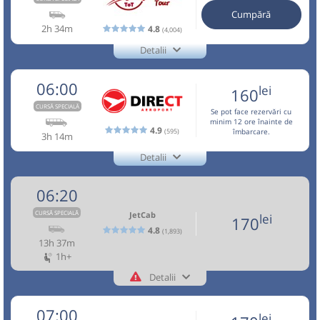
⤣
(Aurel Vlaicu)
01
Cumpără
NOU!
Pune poze din călătoria ta
Sursa:
Vosarb City SRL
| Ultima actualizare:
07/2026
Cursă neregulată. Următoarea cursă: 10.08.2026
2h 34m
4.8
07:37
Aeroport Băneasa
Aeroportul Baneasa
(4,004)
(Aurel Vlaicu)
Durată:
Zile de circulație:
05:45
Brașov
PECO OMV - GARA CFR
Detalii
Aceasta este o
. Se poate călători doar cu
CURSĂ SPECIALĂ
+40729770870
h
min
2
35
Trans Olteanu Tour
rezervare anticipată.
L
M
M
J
V
S
D
Autocar: Iasi - Bucuresti (00.45)
Trimite email
Trans Olteanu Tour SRL
06:00
Durată:
Zile de circulație:
lei
CURSA ESTE ACTIVA SI SE EFECTUEAZA ZILNIC. PRIORITATE
160
Dotări:
Pagină operator
Opinii călători
h
min
2
37
AU CALATORII ACHITATI ONLINE!!!
L
M
M
J
V
S
D
lei
CURSĂ SPECIALĂ
140
Afiseaza itinerariu
Se pot face rezervări cu
Cumpără
minim 12 ore înainte de
Nu a circulat?
Semnalați aici
(
2 comentarii
)
4.9
(595)
îmbarcare.
Aceasta este o
. Se poate călători doar cu
CURSĂ SPECIALĂ
⤣
3h 14m
lei
NOU!
rezervare anticipată.
Pune poze din călătoria ta
120
00:01
Aeroport Băneasa
Aeroportul Baneasa
Sursa:
Transfer Low Cost SRL
| Ultima actualizare:
07/2026
Cumpără
Detalii
(Aurel Vlaicu)
+4-0727-503.503
Direct Aeroport
DEVIZA NOASTRA FIIND CONFORT SI SIGURANTA.
05:45
Brașov
PECO OMV - GARA CFR
DISPECERATUL NOSTRU VA STA LA DISPOZITIE 24/24,
Trimite email
Sursa:
Robus SRL
| Ultima actualizare:
07/2026
Direct Aeroport SRL
06:20
PENTRU ORICE INFORMATIE DORITI LEGATA DE TRASEU.
Pagină operator
Opinii călători
Durată:
Zile de circulație:
Autocar: Iasi - Bucuresti (00.45)
VA MULTUMIM SI VA ASTEPTAM CU DRAG!
CURSĂ SPECIALĂ
JetCab
lei
170
?
09.08.2026
Dotări:
4.8
(1,893)
Nu a circulat?
Semnalați aici
(
11 comentarii
)
Aceasta este o
. Se poate călători doar cu
13h 37m
CURSĂ SPECIALĂ
Afiseaza itinerariu
⤣
rezervare anticipată.
1h+
NOU!
Pune poze din călătoria ta
lei
100
Cumpără
Detalii
+40737503503 - NON STOP
08:44
Aeroport Băneasa
Aeroportul Baneasa
+4-0762-112.888
05:45
Brașov
Sala sporturilor
(Aurel Vlaicu)
JetCab
Nu a circulat?
Semnalați aici
(
un comentariu
)
Trimite email
Sursa:
ROMTRANS-EXPRES SRL
| Ultima actualizare:
04/2026
07:00
⤣
lei
Minivan: Brasov - Constanta
Vosarb City SRL