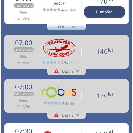
170
NOU!
Pune poze din călătoria ta
Pagină operator
JetCab
CURSĂ SPECIALĂ
Dotări:
Durată:
Zile de circulație:
4.8
(1,893)
Cumpără
h
min
2
59
10.08.2026
Afiseaza itinerariu
06:00
Brașov
Hotel Aro Palace
Toate locurile sunt ocupate.
2h 39m
Detalii
Microbuz: Brasov - Aeroport Otopeni -
Staționări de 1h 30m pe parcursul stațiilor intermediare.
08:19
Aeroport Băneasa
Aeroportul Baneasa
+4-0762-112.888
lei
Aeroport Baneasa
100
Cumpără
JetCab
(Aurel Vlaicu)
Aceasta este o
. Se poate călători doar cu
Trimite email
CURSĂ SPECIALĂ
07:00
Dotări:
rezervare anticipată.
Vosarb City SRL
Pagină operator
Afiseaza itinerariu
lei
140
Sursa:
Trendbus Travel SRL
| Ultima actualizare:
05/2026
CURSĂ SPECIALĂ
Durată:
Zile de circulație:
Nu a circulat?
Semnalați aici
(
2 comentarii
)
⤣
h
min
2
34
Aceasta este o
. Se poate călători doar cu
L
M
M
J
V
S
D
NOU!
Pune poze din călătoria ta
2h 35m
CURSĂ SPECIALĂ
4.6
(1,203)
09:14
Aeroport Băneasa
Aeroportul Baneasa
rezervare anticipată.
(Aurel Vlaicu)
Detalii
06:20
Brașov
Sala sporturilor
+40268455555
Transfer Low Cost
Info:+4-0762-112.888
lei
135
Cumpără
Trimite email
07:00
Transfer Low Cost SRL
Durată:
Zile de circulație:
Minivan: 2: Brasov-Timisoara
Nu a circulat?
Semnalați aici
(
3 comentarii
)
⤣
Pagină operator
Opinii călători
h
min
lei
3
14
120
Dotări:
CURSĂ SPECIALĂ
L
M
M
J
V
S
D
NOU!
Pune poze din călătoria ta
Sursa:
Trans Olteanu Tour SRL
| Ultima actualizare:
07/2026
4.1
(116)
Afiseaza itinerariu
Toate locurile sunt ocupate.
2h 37m
07:00
Brașov
Sala sporturilor
lei
160
Detalii
Cumpără
Aceasta este o
. Se poate călători doar cu
CURSĂ SPECIALĂ
+40757545555
Benzinarie Petrom
Robus
07:05
rezervare anticipată.
09:30
Sebeș
Benzinaria Rompetrol
Trimite email
Robus SRL
07:30
Sursa:
Direct Aeroport SRL
| Ultima actualizare:
08/2026
lei
Transport aeroportuar și interurban rapid și accesibil.