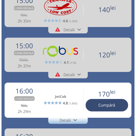
15:00
Microbuz: Brasov - Aeroport Otopeni - Aeroport
Nu a circulat?
Semnalați aici
Vosarb City SRL
⤣
Pagină operator
Durată:
Zile de circulație:
Sursa:
Direct Aeroport SRL
| Ultima actualizare:
08/2026
Baneasa
lei
140
CURSĂ SPECIALĂ
NOU!
Pune poze din călătoria ta
h
min
4
14
Afiseaza itinerariu
L
M
M
J
V
S
D
Aceasta este o
. Se poate călători doar cu
2h 35m
CURSĂ SPECIALĂ
4.6
(1,203)
14:30
Brașov
Hotel Aro Palace
rezervare anticipată.
18:44
Aeroport Băneasa
Aeroportul Baneasa
Detalii
lei
160
+40268455555
Microbuz: Brasov - Aeroport Otopeni -
Cumpără
(Aurel Vlaicu)
Transfer Low Cost
Info:+4-0762-112.888
Aeroport Baneasa Weekend
Trimite email
15:00
Transfer Low Cost SRL
Nu a circulat?
Semnalați aici
(
3 comentarii
)
Dotări:
⤣
Pagină operator
Sursa:
Direct Aeroport SRL
| Ultima actualizare:
04/2026
Opinii călători
lei
120
Durată:
Zile de circulație:
CURSĂ SPECIALĂ
NOU!
Pune poze din călătoria ta
Afiseaza itinerariu
h
min
4
14
L
M
M
J
V
S
D
4.1
(116)
Toate locurile sunt ocupate.
2h 37m
15:00
Brașov
Sala sporturilor
19:04
Aeroport Băneasa
Aeroportul Baneasa
Detalii
Aceasta este o
. Se poate călători doar cu
CURSĂ SPECIALĂ
lei
+40757545555
160
(Aurel Vlaicu)
Benzinarie Petrom
Robus
15:05
rezervare anticipată.
Cumpără
Trimite email
Robus SRL
16:00
lei
170
Transport aeroportuar și interurban rapid și accesibil.
Peco MOL vizavi de Hotel Ramada
15:10
Pagină operator
Opinii călători
Durată:
Zile de circulație:
JetCab
Sursa:
Direct Aeroport SRL
| Ultima actualizare:
08/2026
Confort și siguranță,flota modernă, șoferi profesioniști.
CURSĂ SPECIALĂ
h
min
4
34
4.8
(1,893)
Itinerarul real include doar locațiile conform rezervărilor.
Minivan: 5: Brasov-Otopeni Aeroport-Bucuresti
Cumpără
L
M
M
J
V
S
D
Toate locurile sunt ocupate.
2h 29m
Dotări:
Nu a circulat?
Semnalați aici
(
18 comentarii
)
⤣
Afiseaza itinerariu
Detalii
Aceasta este o
. Se poate călători doar cu
CURSĂ SPECIALĂ
lei
NOU!
Pune poze din călătoria ta
160
+4-0762-112.888
Cumpără
rezervare anticipată.
JetCab
Trimite email