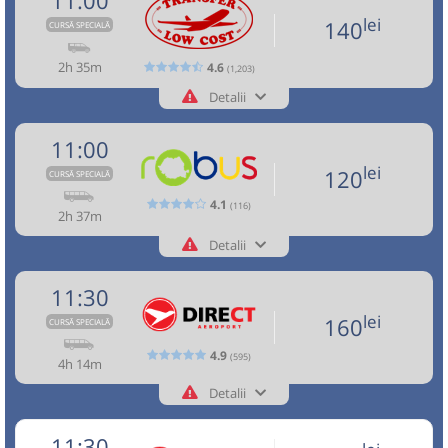
11:00
140
Microbuz: Brasov - Aeroport Otopeni - Aeroport
Nu a circulat?
Semnalați aici
Cumpără
Vosarb City SRL
⤣
Pagină operator
Baneasa
lei
140
CURSĂ SPECIALĂ
NOU!
Pune poze din călătoria ta
Afiseaza itinerariu
lei
Sursa:
Transfer Low Cost SRL
| Ultima actualizare:
07/2026
120
Cumpără
Aceasta este o
. Se poate călători doar cu
2h 35m
CURSĂ SPECIALĂ
4.6
(1,203)
10:00
Brașov
Hotel Aro Palace
rezervare anticipată.
14:14
Aeroport Băneasa
Aeroportul Baneasa
Detalii
Sursa:
Robus SRL
| Ultima actualizare:
07/2026
+40268455555
Microbuz: Brasov - Aeroport Otopeni -
(Aurel Vlaicu)
Transfer Low Cost
Info:+4-0762-112.888
Aeroport Baneasa Weekend
Trimite email
11:00
Transfer Low Cost SRL
Nu a circulat?
Semnalați aici
(
3 comentarii
)
Dotări:
⤣
Pagină operator
Opinii călători
lei
120
Durată:
Zile de circulație:
CURSĂ SPECIALĂ
NOU!
Pune poze din călătoria ta
Afiseaza itinerariu
h
min
4
14
L
M
M
J
V
S
D
4.1
(116)
Toate locurile sunt ocupate.
2h 37m
11:00
Brașov
Sala sporturilor
14:14
Aeroport Băneasa
Aeroportul Baneasa
Detalii
Aceasta este o
. Se poate călători doar cu
CURSĂ SPECIALĂ
lei
+40757545555
160
(Aurel Vlaicu)
Benzinarie Petrom
Robus
11:05
rezervare anticipată.
Cumpără
Trimite email
11:30
Robus SRL
Transport aeroportuar și interurban rapid și accesibil.
Peco MOL vizavi de Hotel Ramada
11:10
Pagină operator
Opinii călători
Durată:
Zile de circulație:
Sursa:
Direct Aeroport SRL
| Ultima actualizare:
08/2026
lei
160
Confort și siguranță,flota modernă, șoferi profesioniști.
CURSĂ SPECIALĂ
h
min
4
14
Itinerarul real include doar locațiile conform rezervărilor.
Minivan: 5: Brasov-Otopeni Aeroport-Bucuresti
L
M
M
J
V
S
D
4.9
(595)
Toate locurile sunt ocupate.
4h 14m
Dotări:
Nu a circulat?
Semnalați aici
(
18 comentarii
)
⤣
Detalii
Afiseaza itinerariu
Aceasta este o
. Se poate călători doar cu
CURSĂ SPECIALĂ
lei
NOU!
Pune poze din călătoria ta
160
+4-0727-503.503
Direct Aeroport
Cumpără
rezervare anticipată.
Trimite email
Direct Aeroport SRL
11:30
13:39
Aeroport Băneasa
Aeroportul Baneasa