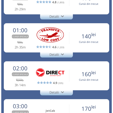
00:39
Brașov
Gara CFR Brasov
4.8
(1,893)
Cursă din trecut
Aceasta este o
. Se poate călători doar cu
CURSĂ SPECIALĂ
2h 29m
Microbuz:
BV-OTP-01
Brasov - Otopeni
rezervare anticipată.
Detalii
Dotări:
BV-
+4-0762-112.888
+40737503503 - NON STOP
OTP-
Afiseaza itinerariu
JetCab
Trimite email
01:00
Nu a circulat?
Semnalați aici
(
un comentariu
)
01
Vosarb City SRL
⤣
Pagină operator
lei
140
CURSĂ SPECIALĂ
NOU!
Pune poze din călătoria ta
03:37
Aeroport Băneasa
Aeroportul Baneasa
Cursă din trecut
(Aurel Vlaicu)
Aceasta este o
. Se poate călători doar cu
CURSĂ SPECIALĂ
2h 35m
4.6
(1,203)
00:40
Brașov
Hotel Aro Palace
rezervare anticipată.
Detalii
Durată:
Zile de circulație:
+40268455555
Microbuz: Brasov - Aeroport Otopeni -
Info:+4-0762-112.888
Transfer Low Cost
h
min
2
58
Aeroport Baneasa
Trimite email
L
M
M
J
V
S
D
Transfer Low Cost SRL
02:00
Nu a circulat?
Semnalați aici
(
3 comentarii
)
Dotări:
⤣
Pagină operator
Opinii călători
lei
160
NOU!
Pune poze din călătoria ta
CURSĂ SPECIALĂ
Afiseaza itinerariu
lei
120
Cursă din trecut
Cumpără
4.9
(595)
Aceasta este o
. Se poate călători doar cu
CURSĂ SPECIALĂ
3h 14m
01:00
Brașov
Sala sporturilor
rezervare anticipată.
04:14
Aeroport Băneasa
Aeroportul Baneasa
Detalii
Sursa:
Robus SRL
| Ultima actualizare:
07/2026
(Aurel Vlaicu)
+4-0727-503.503
Benzinarie Petrom
01:05
Direct Aeroport
Transport aeroportuar și interurban rapid și accesibil.
Confort și siguranță,flota modernă, șoferi profesioniști.
Trimite email
Direct Aeroport SRL
03:00
lei
Peco MOL vizavi de Hotel Ramada
170
01:10
Itinerarul real include doar locațiile conform rezervărilor.
Pagină operator
Opinii călători
Durată:
Zile de circulație:
JetCab
CURSĂ SPECIALĂ