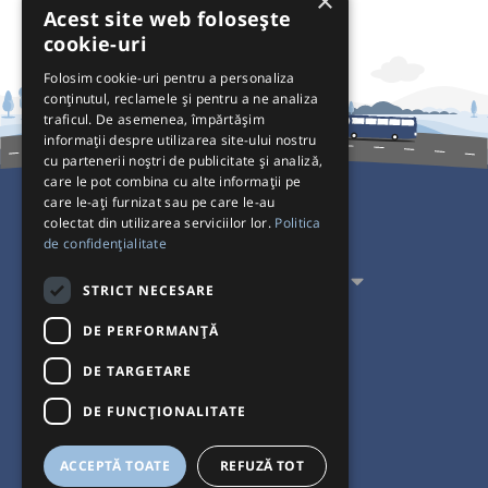
×
Acest site web folosește
cookie-uri
Folosim cookie-uri pentru a personaliza
conținutul, reclamele și pentru a ne analiza
traficul. De asemenea, împărtășim
informații despre utilizarea site-ului nostru
cu partenerii noștri de publicitate și analiză,
care le pot combina cu alte informații pe
care le-ați furnizat sau pe care le-au
colectat din utilizarea serviciilor lor.
Politica
Pentru Călători
de confidențialitate
Pentru Transportatori
STRICT NECESARE
Interacționăm
DE PERFORMANȚĂ
DE TARGETARE
Acceptăm plăți cu
DE FUNCŢIONALITATE
ACCEPTĂ TOATE
REFUZĂ TOT