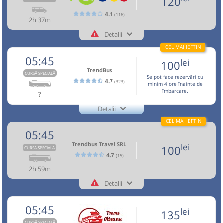
120
L
M
M
J
V
S
D
Afiseaza itinerariu
Nu a circulat?
Semnalați aici
(
3 comentarii
)
⤣
Sursa:
Transfer Low Cost SRL
| Ultima actualizare:
07/2026
4.1
(116)
Toate locurile sunt ocupate.
NOU!
Pune poze din călătoria ta
2h 37m
lei
120
06:44
Aeroport Băneasa
Aeroportul Baneasa
Detalii
Cumpără
Aceasta este o
. Se poate călători doar cu
CURSĂ SPECIALĂ
+40757545555
05:00
Brașov
Sala sporturilor
(Aurel Vlaicu)
Robus
rezervare anticipată.
Trimite email
Robus SRL
05:45
Sursa:
Robus SRL
| Ultima actualizare:
07/2026
lei
Benzinarie Petrom
100
05:05
Transport aeroportuar și interurban rapid și accesibil.
Pagină operator
Opinii călători
TrendBus
Durată:
Zile de circulație:
Confort și siguranță,flota modernă, șoferi profesioniști.
CURSĂ SPECIALĂ
Se pot face rezervări cu
h
min
4.7
Peco MOL vizavi de Hotel Ramada
3
14
(323)
Itinerarul real include doar locațiile conform rezervărilor.
05:10
minim 4 ore înainte de
L
M
M
J
V
S
D
îmbarcare.
Toate locurile sunt ocupate.
?
Nu a circulat?
Semnalați aici
(
18 comentarii
)
Minivan: 5: Brasov-Otopeni Aeroport-Bucuresti
⤣
Detalii
Aceasta este o
. Se poate călători doar cu
CURSĂ SPECIALĂ
NOU!
Pune poze din călătoria ta
lei
Dotări:
160
0376440430
rezervare anticipată.
Cumpără
TrendBus
Afiseaza itinerariu
Trimite email
05:45
05:00
Brașov
Benzinarie Petrom
Nu a circulat?
Semnalați aici
(
un comentariu
)
ROMTRANS-EXPRES SRL
Pagină operator
⤣
Sursa:
Direct Aeroport SRL
| Ultima actualizare:
08/2026
Trendbus Travel SRL
lei
100
CURSĂ SPECIALĂ
NOU!
Pune poze din călătoria ta
07:49
Aeroport Băneasa
Aeroportul Baneasa
Minivan:
TLC-OTP-T1
MCiuc - Fg - TgS - SfG - BV
4.7
(15)
(Aurel Vlaicu)
- OTP - BBU
Aceasta este o
. Se poate călători doar cu
Durată:
Zile de circulație:
2h 59m
TLC-
CURSĂ SPECIALĂ
05:00
Brașov
Gara CFR Brasov
rezervare anticipată.
h
min
2
49
Dotări:
OTP-
L
M
M
J
V
S
D
Detalii
0376440430
Afiseaza itinerariu
T1
Microbuz:
BV-OTP-01
Brasov - Otopeni
CURSA ESTE ACTIVA SI SE EFECTUEAZA ZILNIC. PRIORITATE
Trendbus Travel SRL
Trimite email
AU CALATORII ACHITATI ONLINE!!!
Dotări:
BV-
05:45
lei
lei
135
170
Pagină operator
Cumpără
07:35
Aeroport Băneasa
Aeroportul Baneasa
OTP-
Afiseaza itinerariu
Nu a circulat?
Semnalați aici
(
15 comentarii
)
CURSĂ SPECIALĂ