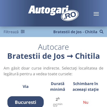
Filtrează
Bratestii de Jos - Chitila
Autocare
Bratestii de Jos ➞ Chitila
Am găsit doar curse indirecte. Selectați localitatea de
legătură pentru a vedea toate cursele:
Durată
Schimbare în
Via
minimă
aceeași stație
h
2
Bucuresti
Nu
min
05