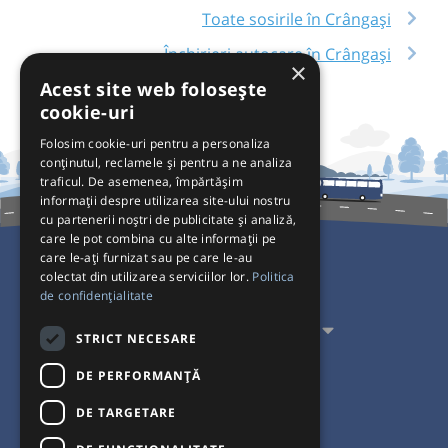
Toate sosirile în Crângași
Închirieri autocare în Crângași
×
Acest site web folosește
cookie-uri
Folosim cookie-uri pentru a personaliza
conținutul, reclamele și pentru a ne analiza
traficul. De asemenea, împărtășim
informații despre utilizarea site-ului nostru
cu partenerii noștri de publicitate și analiză,
care le pot combina cu alte informații pe
care le-ați furnizat sau pe care le-au
colectat din utilizarea serviciilor lor.
Politica
Pentru Călători
de confidențialitate
Pentru Transportatori
STRICT NECESARE
Interacționăm
DE PERFORMANȚĂ
DE TARGETARE
Acceptăm plăți cu