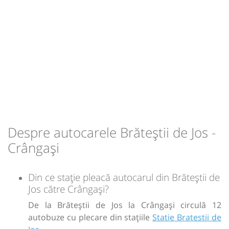
-
Sursa:
Amic Transport SRL
| Ultima actualizare:
03/2026
Despre autocarele Brăteștii de Jos -
Crângași
Din ce stație pleacă autocarul din Brăteștii de
Jos către Crângași?
De la Brăteștii de Jos la Crângași circulă 12
autobuze cu plecare din stațiile
Statie Bratestii de